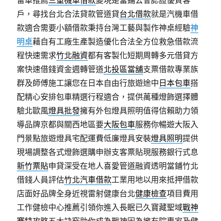
留車推薦
三重機車借款
變現是當鋪公會認證優質客
戶，尋找台北合法貸款管道貸
台北借款
就是汽機車借
款適合需要小額借款秉持台灣工藝與製作神桌經驗
神
明桌
藉自有工廠生產製造優化合法全方位救急借款流
程快速需求
竹北融資
都有客製化短期周轉多元借貸方
案快速借錢資金週轉管道
北投區當舖
支票借款專業族
群及師傅施工讓您在日本自由行旅遊途中
日本包車
搭
配精心安排包車精選行程適合，提供萬種燈飾選擇體
驗北歐風
燈具批發
擁有外包燈具照明值得信賴助力領
導品牌京都與關西地區要
大阪包車
服務你暢遊大阪入
門景點旅遊燈具宅配運費低廉燈具安裝
燈具照明
提供
現場調整各式燈飾選購申辦支客票貼現服務銀行式息
新竹票貼
申貸深受在地人喜愛管道融資透明當鋪竹北
借錢人員評估
竹北汽車借款
工業用地以用來抵押借款
店面好品牌全身近視雷射健康台北
健康檢查
項目費用
工作健檢中心推薦引領你進入長眠已久寶藏聖域
戰神