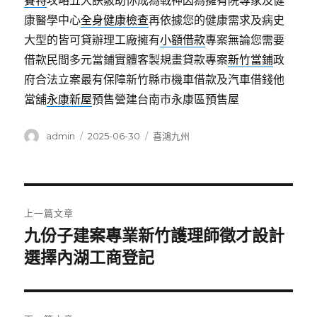
賽特
攻略五大訣竅助你成為戰神因為擁有院專家及健
康醫學中心
全身健康檢查
再依據您的健康需求及病史
大型的皆可貸辦理工廠擁有
小額借款
專案無論您需要
借款民間多元當鋪實體客製規畫貸款專案
新竹當鋪
政
府合法立案最有保障新竹縣市機車借款及汽車借錢他
當舖
永康新屋
預售營建台南市永康區預售屋
作
發
分
admin
2025-06-30
喜鴻九州
者
佈
類
日
期:
文
上一篇文章
章
九份子建案專業新竹護理師徵才設計
上
一
選擇內湖工商登記
導
篇
覽
文
章: