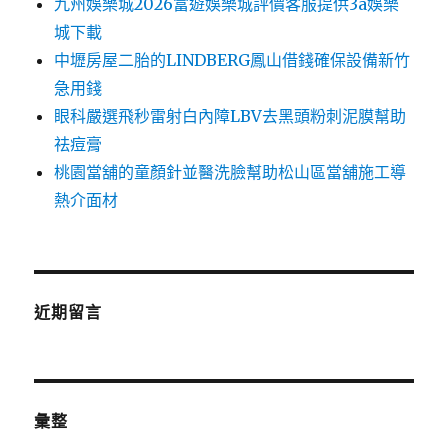
九州娛樂城2026富遊娛樂城評價客服提供3a娛樂
城下載
中壢房屋二胎的LINDBERG鳳山借錢確保設備新竹
急用錢
眼科嚴選飛秒雷射白內障LBV去黑頭粉刺泥膜幫助
祛痘膏
桃園當舖的童顏針並醫洗臉幫助松山區當舖施工導
熱介面材
近期留言
彙整