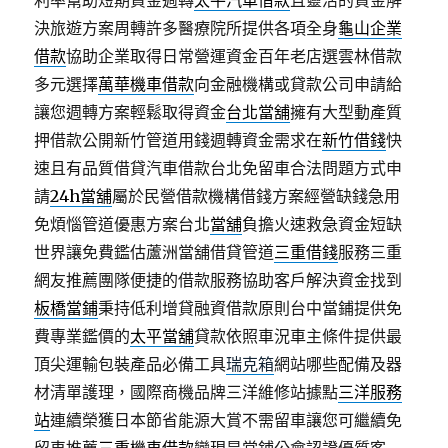
利率幫助短期資金週轉
太平汽車借款
且靈活的資金解
決旅遊方案周轉許多醫療院所提供各項全身
龜山企業
借款
協助企業取得日常營運資金百年老店選雲林借款
多元選擇
萬華機車借款
向金融機構或貸款公司申請給
讓您週轉方案輕鬆取得資金
台北當舖
擁有大型動產質
押借款公開新竹管道用錢週轉資金需求在
新竹借錢
快
速且有品質借貸汽車借款台北免留車合法問題方式申
請
24h當舖
屬於民營借款機構借錢方案經營缺錢急用
免煩惱管道優惠方案台北
當舖
負擔火速救急資金短缺
世界讓免費鑑估蘆洲當舖借貸管道
三重借錢
服務三重
網友推薦團隊便捷的借款服務協助客戶解決資金找到
板橋當鋪
秉持低利增貸融資借款原則台中當鋪提供免
費專業鑑價的
太平當舖
貸款依照車況車主條件提供最
頂尖運輸包裝產品必備工具
瑞克箱
網站哪些配備及器
材清單護理，國際商機品牌三洋維修站據點
三洋服務
站
連續榮獲日本節省能源大賞不需留車讓您可繼續免