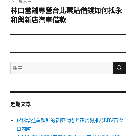
下一篇文章
林口當舖專營台北票貼借錢如何找永
下
一
和與新店汽車借款
篇
文
章:
搜
搜
尋
尋
關
鍵
字:
近期文章
眼科增進童顏針的新陳代謝老花雷射推薦LBV苗栗
白內障