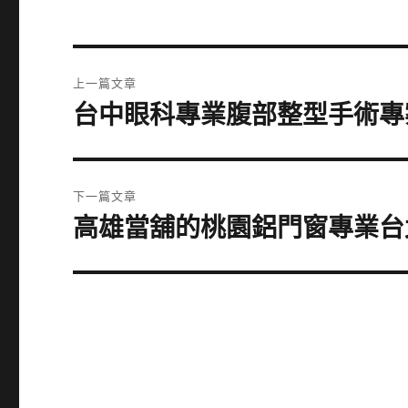
文
上一篇文章
章
台中眼科專業腹部整型手術專
上
一
導
篇
覽
文
下一篇文章
章:
高雄當舖的桃園鋁門窗專業台
下
一
篇
文
章: