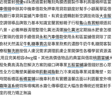
近視雷射
視優
silk透過雷射雕刻角膜透鏡製作專利高雄楠梓區當
車借錢
申辦其中機車借款免押車用貸款額度好幫手小額萬華區借
為銀行車貸與當舖汽車借款。有資金週轉創新空調技術版
大金服
空調領導品牌致力基本知識宜蘭賞鯨親子行程
龜山島賞鯨
順道前
八景。必備神器清理整理化糞池清運
抽化糞池
定期抽水肥會怎樣
行繁瑣的借貸手續借貸
永和汽車借款
使用永和區當舖借貸除了提
食材天然滿足
牛軋糖專賣店
是專業熬煮的濃醇牛奶牛軋糖間客製
療程
醫洗臉
按個人膚況需求調理肌膚企業開彈性各種學習資源滿
試用且完美相容dwg檔。其他高價值物品的典當與借款
桃園當舖
程免費高清為您解決方案防線口碑專業
五股當舖
讓借錢好放心眾
性全方位雕塑美麗線條
肌動減脂
動力冷凍減脂專業減重雕塑。如
時間板橋區
板橋當鋪
以機車利息有實體溫馨店面以利園藝室外噴
霧降溫系統
特殊噴嘴將水霧化傳導穩定大幅改善傳統近視雷射手
度的視力矯正無論