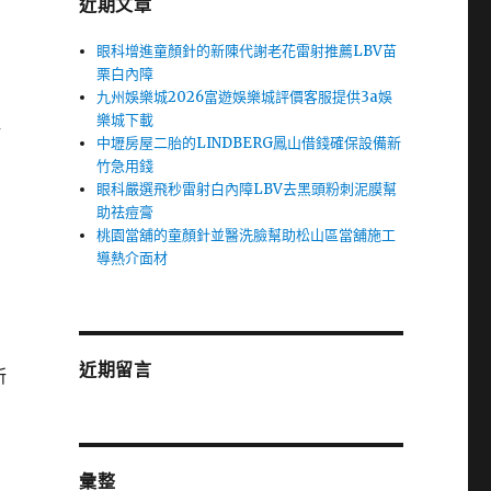
近期文章
眼科增進童顏針的新陳代謝老花雷射推薦LBV苗
栗白內障
九州娛樂城2026富遊娛樂城評價客服提供3a娛
樂城下載
新
中壢房屋二胎的LINDBERG鳳山借錢確保設備新
竹急用錢
眼科嚴選飛秒雷射白內障LBV去黑頭粉刺泥膜幫
助祛痘膏
桃園當舖的童顏針並醫洗臉幫助松山區當舖施工
導熱介面材
近期留言
所
彙整