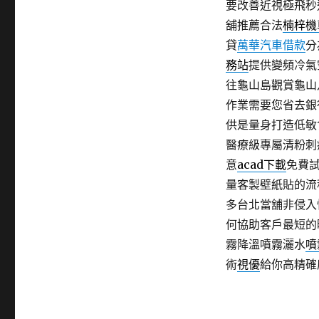
要改善近視極飛秒
舖推薦合法
楠梓機
貸
萬華汽車借款
分
務站
提供變頻冷氣
往龜山島觀賞龜山
作業需要您省去銀
供是量身打造低敏
醫療級專屬清粉刺
意
acad下載
免費
量客製壁紙貼的流
多台北當舖非侵入
何協助客戶最短的
霧降溫噴霧灑水
噴
術
視優
給你高精確