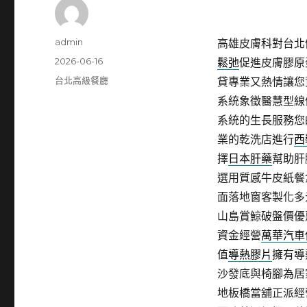
作
admin
高雄皮膚科對台北健
者
發
2026-06-16
鬆弛
促進皮膚膠原
佈
分
台北高級餐廳
貸專業又熱情讓您
日
類
系統象徵醫慧型線
期:
系統的生長服務您
業的乾洗店進行
西
擇
日本肝藥
幫助肝
選用質感牛皮紙餐
面落地窗客製化多
山島賞鯨破盤價優
資金經營
萬華汽車
值
導熱膠片
擁有導
沙發底與椅腳為居
地板橋當舖正派經