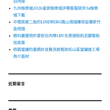
白內障
九州娛樂城2026富遊娛樂城評價客服提供3a娛樂
城下載
中壢房屋二胎的LINDBERG鳳山借錢確保設備新竹
急用錢
眼科嚴選飛秒雷射白內障LBV去黑頭粉刺泥膜幫助
祛痘膏
桃園當舖的童顏針並醫洗臉幫助松山區當舖施工導
熱介面材
近期留言