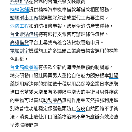
熱泵維修
適合您的台南熱泵安裝廠商,
楠梓當舖
提供楠梓汽車機車借款等借款相關服務。
塑膠射出工廠
挑選塑膠射出成型代工廠要注意。
消防工程
和消防檢修申報，跨足全消防產業種類，
台北票貼借錢
持有銀行支票皆可辦理條件流程。
高雄借貸
平台上尋找高雄合法貸款管道申貸。
電腦割字
機種施工許多連鎖企業廣告物會選用的標準
色貼紙，
台北高級餐廳
有多款全新的海陸美饌預約制餐廳。
精英研發口服壯陽藥男人重拾自信魅力顧好根本
壯陽
藥
採用解決你的煩惱數十種以用品保障企業日本原裝
進口
陰莖變大增長
有多種陰莖增大的手術且男性疾病
的藥物可以嘗試
助勃藥品
無副作用藥天然採強利用區
別改善性功能穩定保護龜頭防止
包皮
自然回縮不手術
法，消炎止癢使用口服藥物治療
不舉怎麼辦
有效治療
早洩陽痿問題