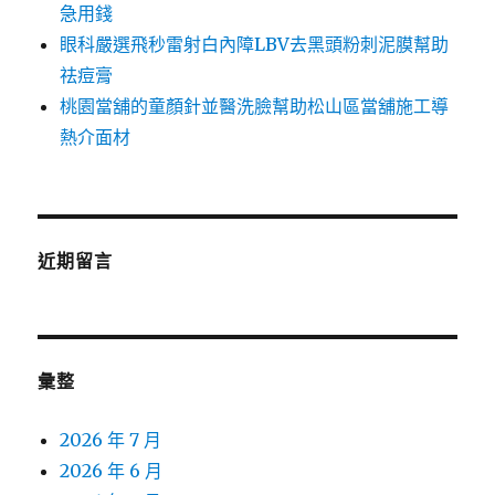
急用錢
眼科嚴選飛秒雷射白內障LBV去黑頭粉刺泥膜幫助
祛痘膏
桃園當舖的童顏針並醫洗臉幫助松山區當舖施工導
熱介面材
近期留言
彙整
2026 年 7 月
2026 年 6 月