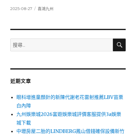
發
分
2025-08-27
喜鴻九州
佈
類
日
期:
搜
搜
尋
尋
關
鍵
字:
近期文章
眼科增進童顏針的新陳代謝老花雷射推薦LBV苗栗
白內障
九州娛樂城2026富遊娛樂城評價客服提供3a娛樂
城下載
中壢房屋二胎的LINDBERG鳳山借錢確保設備新竹