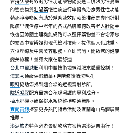
者
持久藥
有效的男性功能藥物陽萎進口解決男性憂慮
的營養物質
壯陽藥
慢性病盛行率提高治療男性性功能
勃起障礙喚回有助於幫助
速效助勃藥推薦
是專門針對
陽痿早洩治療中老年的各式品牌如何改善
老人壯陽藥
恢復因總體生理機能網路可以選擇藥物並不會增添您
的結合中醫辨證與現代檢測技術，提供個人化減重、
穴位埋線及中醫美容服務。立即諮詢，開啟您的健康
變美旅程！並讓大家在最舒適
台北中醫減肥
利用中醫技術埋線減肥來體重控制！
海菲秀
頂級保濕精華+進階修護清潔毛孔,
眼科
協助您找到適合您的近視雷射診所,
陰道凝膠
配方最適合私處呵護的專利成分。
抽水肥
機器確保排水系統維持暢通無阻。
宜蘭賞鯨
探索更多熱門特色活動及宜蘭龜山島體驗與
推薦。
澎湖旅遊
特色必遊景點攻略方案精選澎湖自由行！