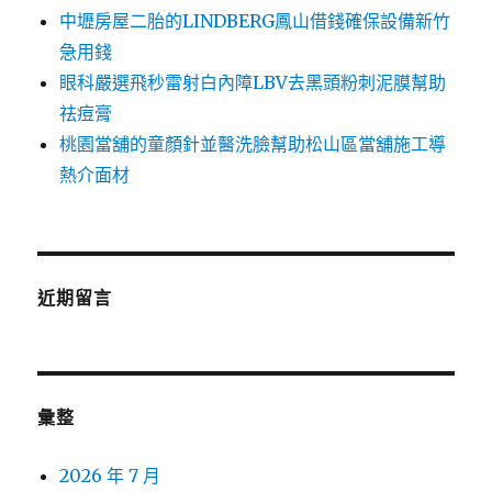
中壢房屋二胎的LINDBERG鳳山借錢確保設備新竹
急用錢
眼科嚴選飛秒雷射白內障LBV去黑頭粉刺泥膜幫助
祛痘膏
桃園當舖的童顏針並醫洗臉幫助松山區當舖施工導
熱介面材
近期留言
彙整
2026 年 7 月