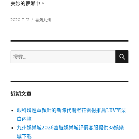
美妙的夢鄉中。
發
分
2020-11-12
喜鴻九州
佈
類
日
期:
搜
搜
尋
尋
關
鍵
字:
近期文章
眼科增進童顏針的新陳代謝老花雷射推薦LBV苗栗
白內障
九州娛樂城2026富遊娛樂城評價客服提供3a娛樂
城下載