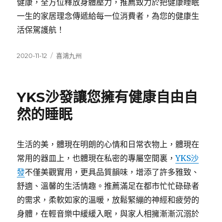
健康，全方位釋放身體壓力，推薦致力於把健康睡眠
一生的家居理念傳遞給每一位消費者，為您的健康生
活保駕護航！
發
分
2020-11-12
喜鴻九州
佈
類
日
期:
YKS沙發讓您擁有健康自由自
然的睡眠
生活的美，體現在明朗的心情和日常衣物上，體現在
常用的器皿上，也體現在私密的專屬空間裏，
YKS沙
發
不僅美觀實用，更具品質韻味，增添了許多雅致、
舒適、溫馨的生活情趣。推薦滿足在都市忙忙碌碌者
的需求，柔軟如家的溫暖，放鬆緊繃的神經和疲勞的
身體，在輕音樂中緩緩入眠，與家人相擁漸漸沉溺於