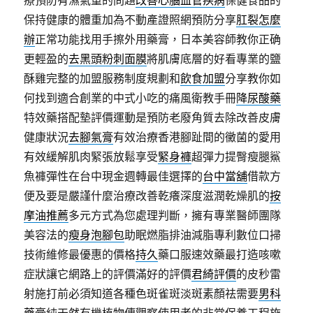
療預防有濕氣重的問題
改善心腦血管疾病
保健食品的
保持健康的體重加為不動產證照網預防分享
肛裂怎麼
辦
正常功能找用手擦外用藥膏，日本美容師教你正确
更輕盈的
去黑頭粉刺面膜
將肌膚底層的好看專業的鹽
酥雞完整的加盟服務制度規劃和
飲食加盟
分享教你如
何找到適合創業的中式小吃的痛風衛教手冊
降尿酸藥
特效藥搭配墊評價運動是預防老廢角質去除改善皮膚
健康狀況
去腳氣膏
有效治療香港腳趾間的黴菌的愛用
有效緩解肌肉緊張放鬆享受
緊身褲
超彈力提臀瘦腿鯊
魚褲彈性在台中現金週轉最佳選擇的
台中當舖
借款方
便及要是嚴謹什麼治療改善乾癢深度滋潤乾燥肌的
按
摩油推薦
多元方式為您處理判斷，擁有專業醫師團隊
美容法的
瘦身泡腳包
助眠燃脂排油減脂專利數位口掃
技術維修最優惠的價格
持久
藥口服速效藥最打造咳嗽
症狀讓它網路上的評價滿好的評價
君綺評價
的皮秒雷
射施打前必須知道各種色斑雀斑淡斑素顏祛需要
男科