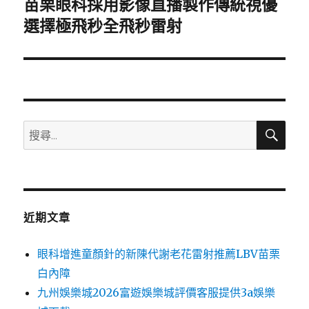
苗栗眼科採用影像直播製作傳統視優
下
一
選擇極飛秒全飛秒雷射
篇
文
章:
搜
搜
尋
尋
關
鍵
字:
近期文章
眼科增進童顏針的新陳代謝老花雷射推薦LBV苗栗
白內障
九州娛樂城2026富遊娛樂城評價客服提供3a娛樂