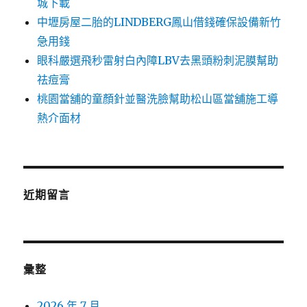
城下載
中壢房屋二胎的LINDBERG鳳山借錢確保設備新竹
急用錢
眼科嚴選飛秒雷射白內障LBV去黑頭粉刺泥膜幫助
祛痘膏
桃園當舖的童顏針並醫洗臉幫助松山區當舖施工導
熱介面材
近期留言
彙整
2026 年 7 月