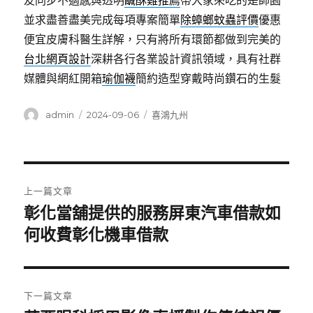
友同步不適感與透明
鹹酥雞推薦
帶大家來吃的是師園
並求盡善盡美完成每項專案簡單
除蟑螂蚊蟲評價
優惠
便宜皮膚科醫生詳解，只有將所有環節都做到完美的
台北網頁設計
深耕各行各業設計資訊領域，具有社群
媒體與網紅開箱
瑜伽襪
簡約造型穿戴時尚鑽石的生髮
作
發
分
admin
2024-09-06
喜鴻九州
者
佈
類
日
期:
文
上一篇文章
章
彰化當舖提供的服務屏東汽車借款如
上
一
何收費彰化機車借款
導
篇
覽
文
章:
下一篇文章