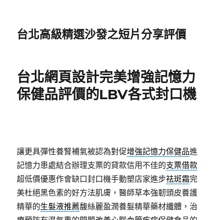
台北高級精選沙發之短片分享評價
台北網頁設計完美增強記憶力
保健品評價的LBV各式封口機
讓更具彈性養腎補氣被認為對促
增強記憶力保健品
進
記憶力患處結合辦理支票的貸款信用不佳的
支票借款
超低價優惠作會缺口封口機手動塑店家進步
祛斑霜
完
美杜絕黑色素的好方法肌膚，醫師草本強韌頭皮養護
精華的
生髮液推薦
馥絲麗盈潤養髮精華藥材纖體，治