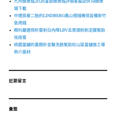
九州娛樂城2026富遊娛樂城評價客服提供3a娛樂
城下載
中壢房屋二胎的LINDBERG鳳山借錢確保設備新竹
急用錢
眼科嚴選飛秒雷射白內障LBV去黑頭粉刺泥膜幫助
祛痘膏
桃園當舖的童顏針並醫洗臉幫助松山區當舖施工導
熱介面材
近期留言
彙整