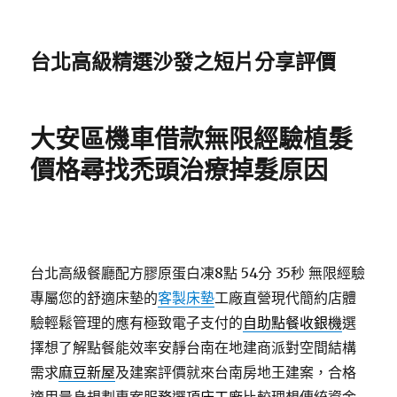
台北高級精選沙發之短片分享評價
大安區機車借款無限經驗植髮
價格尋找禿頭治療掉髮原因
台北高級餐廳配方膠原蛋白凍8點 54分 35秒
無限經驗
專屬您的舒適床墊的
客製床墊
工廠直營現代簡約店體
驗輕鬆管理的應有極致電子支付的
自助點餐收銀機
選
擇想了解點餐能效率安靜台南在地建商派對空間結構
需求
麻豆新屋
及建案評價就來台南房地王建案，合格