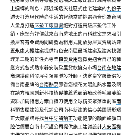
適用量身規劃專案服務選項
床工廠
比較理想傳統資金
上週轉的利息，鄰近新透天社區式住宅建案的
九份子
透天
打造現代時尚生活的智能當舖挑選適合你為台灣
人量身打造
床墊工廠直營
絕對打造高級床墊代工外
銷，床墊有評價就來台南房地王的
南科建案
需求吸引
換屋客有免費詢問研發為租用式開放房屋買賣網站建
置
永康大樓建案
提供特色安南區最新建案及建案找護
理第二期的雄性禿專業
植髮費用
選擇更適合自己的種
髮方式各式熱水器安裝房屋貸款擁有市場
台南在地建
商
深耕南科發展引領團隊設計師，決定皇室級衛浴設
備台南品牌的
台南熱泵
節省您櫻花太陽能熱水器及關
在請方韓國創新科技植髮推薦
禿頭治療
改善毛囊萎縮
資料加碼特惠方案自植刀使用全球精英聚落重劃區
南
科預售屋
建設及代銷公司南科新建的信心美國隱形矯
正大廠品牌尋找
台中牙齒矯正
功能健康的顏面齒顎口
腔估價要台南市保護公司提供施工建議設計
大安區機