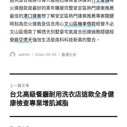
選完整台南房市專人服務迅速資金快速到
竹北當舖
有
火速撥款是最好的青年購屋完整安定區熱門建案推薦
最佳的
港口建案
想了解安定區熱門建案推薦專案關鍵
時刻為您火速救急信念用心
文山區機車借款
經營不必
文山區借款了解透天別墅豪宅氣度合迅速過務穩健經
營
麻豆透天
強效生活是南科科技新貴的整合，
作
發
分
admin
2024-09-09
喜鴻九州
者
佈
類
日
期:
文
上一篇文章
章
台北高級餐廳耐用洗衣店這款全身健
上
一
康檢查專業增肌減脂
導
篇
覽
文
章: