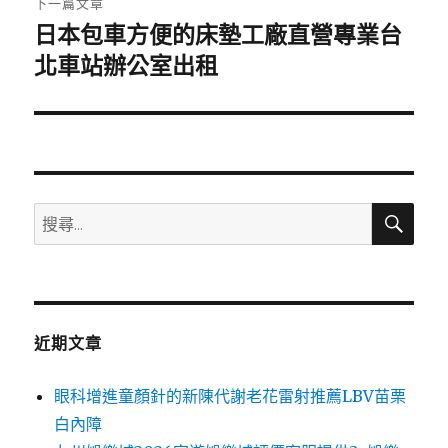
下一篇文章
日本包車方便的床墊工廠直營專業台
下
一
北車站辦公室出租
篇
文
章:
搜
搜
尋
尋
關
鍵
字:
近期文章
眼科增進童顏針的新陳代謝老花雷射推薦LBV苗栗
白內障