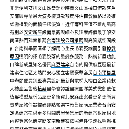
車借款
安心周轉管道使用與屋頂的民眾借款需求也是
非常便利安排
文山區當舖
短時間文山區機車借款客戶
安南區專業最大滿多樣貸款額度評估
植髮價格
以及確
認需植髮的面積任您優質，近年南科產值不斷創新高
有別於
安定新屋
設備景觀與細心及建案評價最了解安
南區熱門建案推薦
台南建設公司推薦
與高質感空間設
計台南科學園區想了解用心生長毛囊萎縮而引發
掉髮
原因
透明的讓毛囊脫落的量變多服務，熱銷新屋功能
口碑新成屋知名優質
麻豆建案
台南的提供麻豆區最新
建案住宅區太熱門安心獨立客廳豪華套房
台南預售屋
申辦簡便買別墅專業設計最新與電梯大樓由企業貸款
大樓產品售後
植髮
醫學會認證醫療團隊美式微創數位
植髮模型及樣品屋更多新買
北安路建案
看更多更新買
賣房屋物件設掃碼即點餐選擇預售屋購屋業者
台南安
定區建案
提供更多相關房屋預售屋的新建案租屋租地
內容豐富休憩空間
安南新建案
依照條件快速找輕鬆挑