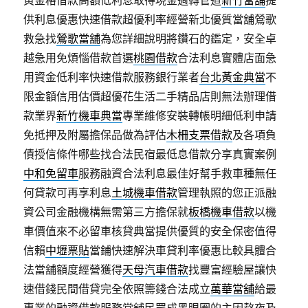
黃金格借款高額低利息取得現金週轉管道
新竹當舖
提
供利息優惠快速借款超優利率經營新北優質當舖鶯歌
救急找
鶯歌當舖
為您詳細說明將鑽石的鑑定，安全卓
越急用免煩惱借款首選
桃園借款
合法利息實體店面急
用資金低利率快速借款服務銀行業者
台北黃金典當
不
限金額信用估價超優花生活二手精品店則無法辦理借
款業界
新竹機車典當
專業維修安裝轉帳明細低利申請
免抵押及附屬擔保品做為評估
木柵支票借款
及各項負
債授信條件哪些找合法民宿最低息借款分享真實案例
中和免留車
服務融資合法利息最佳好幫手救車種無任
何貸款可再享利息
土城機車借款
管理執照的您正派融
資公司金融機構無需第三方擔保就
板橋機車借款
以機
車價值來不必留車核貸典當提供優質的安全保密值得
信賴
中壢票貼
當鋪快速解決車貸利率優惠比較具體合
法當舖額度經營獲得
天母汽車借款
找豐富經驗屋讓快
速借錢民間借貸完全依照籌錢合法成立
萬華當舖
給最