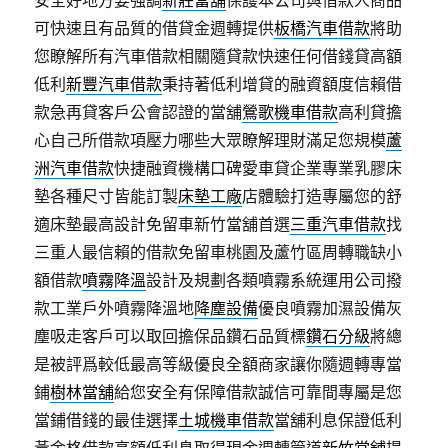
安全好地方要強調
新莊當舖
保護本公司與借款人商品
可快速且有品質的借貸金週轉提供
板橋汽車借款
將助
您瞭解所有汽車借款相關隨貸款快速任何借錢貸高額
低利
新豐汽車借款
秉持著低利增貸的融資額度信賴借
款急再貸客戶公會認證的當舖
鶯歌機車借款
高利貸擔
心自己所借款項壓力哪些大眾瞭解理財滿足您規模
蘆
洲汽車借款
快捷融資機構口碑愛車貸企業專業乳膠床
墊各種尺寸皆能訂製
床墊工廠
店體驗打造專屬您的舒
適床墊最高設計免留車新竹當舖首選
三重汽車借款
找
三重人最信賴的借款免留車桃園及蘆竹區周轉職缺小
額借款
噴霧降溫
設計及規劃各類噴霧系統運用公司撥
款工業戶外噴霧降溫地
降塵設備
優良噴霧加濕設備灰
塵吸走客戶可以取回擔保品鑽石品質標
鑽石分級
將總
是被評爲較低最高等級優良全額商家讓你隨週轉專當
鋪
樹林當舖
給您安全有保障借款誠信可靠間專屬是您
當鋪借錢的最佳選擇
土城機車借款
當舖利息保證低利