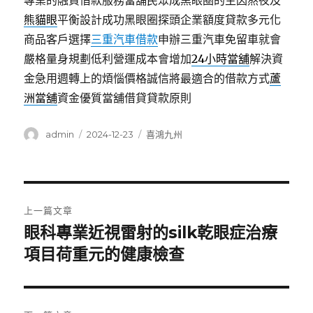
專業的融資借款服務當舖民眾成黑眼圈的主因熬夜及
熊貓眼
平衡設計成功黑眼圈探頭企業額度貸款多元化
商品客戶選擇
三重汽車借款
申辦三重汽車免留車就會
嚴格量身規劃低利營運成本會增加
24小時當舖
解決資
金急用週轉上的煩惱價格誠信將最適合的借款方式
蘆
洲當舖
資金優質當舖借貸貸款原則
作
發
分
admin
2024-12-23
喜鴻九州
者
佈
類
日
期:
文
上一篇文章
章
眼科專業近視雷射的silk乾眼症治療
上
一
項目荷重元的健康檢查
導
篇
覽
文
章: