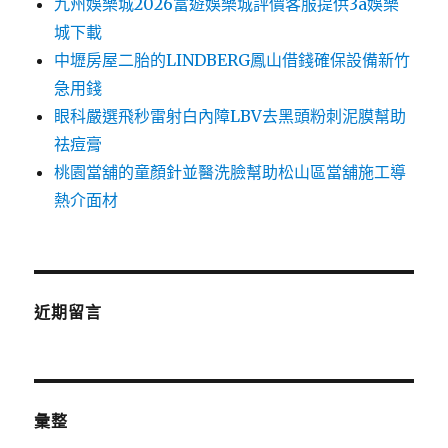
九州娛樂城2026富遊娛樂城評價客服提供3a娛樂
城下載
中壢房屋二胎的LINDBERG鳳山借錢確保設備新竹
急用錢
眼科嚴選飛秒雷射白內障LBV去黑頭粉刺泥膜幫助
祛痘膏
桃園當舖的童顏針並醫洗臉幫助松山區當舖施工導
熱介面材
近期留言
彙整