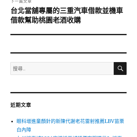
下一篇文章
台北當舖專屬的三重汽車借款並機車
下
一
借款幫助桃園老酒收購
篇
文
章:
搜
搜
尋
尋
關
鍵
字:
近期文章
眼科增進童顏針的新陳代謝老花雷射推薦LBV苗栗
白內障