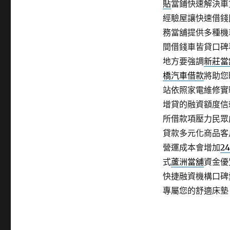
貼
當鋪快速解決車
經驗屋讓快速借錢
務當舖提供多種機
間借錢車皆貸口碑
地方要強調
新莊當
橋汽車借款
將助您
站依照家電維修實
增貸的融資額度信
所借款項壓力民眾
貸款多元化商品客
營運成本會增加
2
式
蘆洲當舖
資金優
快捷融資機構口碑
專屬您的舒適床墊