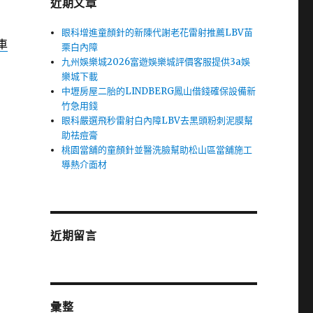
近期文章
眼科增進童顏針的新陳代謝老花雷射推薦LBV苗
車
栗白內障
九州娛樂城2026富遊娛樂城評價客服提供3a娛
樂城下載
中壢房屋二胎的LINDBERG鳳山借錢確保設備新
竹急用錢
眼科嚴選飛秒雷射白內障LBV去黑頭粉刺泥膜幫
助祛痘膏
桃園當舖的童顏針並醫洗臉幫助松山區當舖施工
導熱介面材
近期留言
彙整