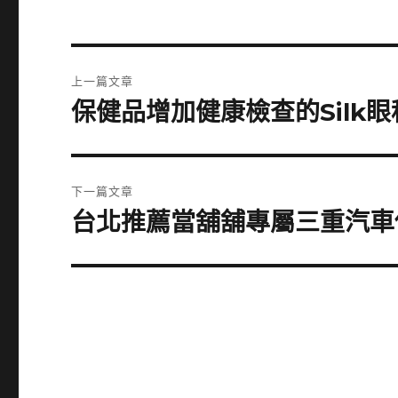
文
上一篇文章
章
保健品增加健康檢查的Silk
上
一
導
篇
覽
文
下一篇文章
章:
台北推薦當舖舖專屬三重汽車
下
一
篇
文
章: