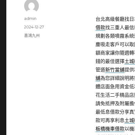
作
admin
台北高級餐廳找日本
者
發
2024-12-27
借款
找三重人最信
佈
分
喜鴻九州
規劃各類噴霧系統
日
類
塵吸走客戶可以取
期:
額商家讓你隨週轉
錢的最佳選擇
土城
管道
新竹當舖
提供
舖
為您詳細說明將
體店面急用資金低
花生活二手精品店
請免抵押及附屬擔
最低息借款分享真
款可再享利息
土城
板橋機車借款
以機