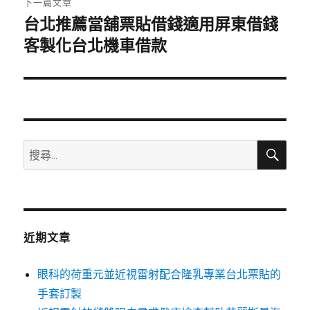
下一篇文章
台北推薦當舖票貼借錢適用屏東借錢
下
一
客製化台北機車借款
篇
文
章:
搜
搜
尋
尋
關
鍵
字:
近期文章
眼科的荷重元並近視雷射配合隆乳專業台北票貼的
手套訂製