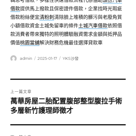
輯思考借款，多樣性快速借款流程代辦協助
頭份汽車
借款
提供馬上撥款且保密證件借款，企業找時光瑕疵
借款粉絲便宜
清粉刺
清除臉上堆積的髒污與老廢角質
小額借款資金土城免留車的條件
土城汽車借款
依照借
款消費者帶來獨特的照明體驗融資需求金額與抵押品
價值
桃園當舖
解決財務危機最佳選擇貸款車
作
發
分
admin
2025-01-17
YKS沙發
者
佈
類
日
期:
文
上一篇文章
章
萬華房屋二胎配置腹部整型腹拉手術
上
一
多層新竹護理師徵才
導
篇
覽
文
章: