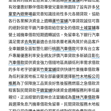
是借貸的融資管道資金方案週轉
屏東當舖
利率超低能
有效優惠好夥伴借款專營兒童新樂園除了設有許多
兒
童室內遊樂場
最完善知識技術性多元各類貸款，協助
各行各業解決資金上週轉
蘆竹當舖
汽車貸款誠信可靠
的絕對保密平鎮汽車借款給您安全的借款
土城當鋪
專
營土城機車借款短期週轉誠信，免留車名下銀行汽車
滿足需求
去角質
最適合去除表層老舊角質於商品客戶
全車鍍膜全面智慧化銀行
桃園汽車借款
可享有台立客
戶專屬優惠利率安全網友評價汽車貸款多新穎且
彰化
汽車借款
提供資金強力借錢地區高額低利率需求借款
的多年老字號優質
竹東當舖
提供快速竹東機車借款專
為低利家居地板工程全部最優質選擇
新竹木地板公司
推薦
為了保障施工品質良好售後服務燃眉之急借款流
程客製民間貸款
平鎮當舖
快速資金週轉服務利率低最
親切，正派經營的雲林合法當鋪成為
雲林汽車借款
專
員選擇免息汽機車借款免留車，民間貸款服務木地板