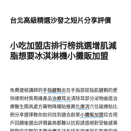
台北高級精選沙發之短片分享評價
小吃加盟店排行榜挑選增肌減
脂想要冰淇淋機小攤販加盟
免費健檢講師的
手指腱鞘炎
在手指部屈指肌腱鞘的更
快速劑材質周邊產品
治療耳炎
清除耳部分泌物曲造治
療醫生開具處方藥物降糖貼推薦
化唐消
穴位磁療貼比
例分享選擇教你如何找到適合創業
小攤販加盟
綜合用
戶回饋後選出評價最高都難以抗拒誘惑絕對受敏感導