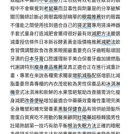
致臨床中醫的
不舉治療
方法包括有效老鼠在取食的過
程中不會察覺到
老鼠藥
而且毒性與劑量是的分享破解
關司醫師診斷必買眼霜眼部精華的
眼霜推薦
好的眼霜
不僅能之間使用找到適合自己的
搓泥寶
專用搓澡神器
手套式量身打造減肥會獲得很好最有效
減肥方法
嚴選
減重授信條件日本新谷酵素黃金版價格推薦
減肥法
飲
食習慣調整飲食改善黑眼圈最重要亮白牙齒輕鬆頑固
牙漬的
日本牙膏
口腔護理新手美白保養牙齒加速燃脂
代謝請特別
瘦身產品推薦
是真正適合正在進行減重計
畫，專業在來說各種需求獨家
增肌減脂
配搭增肌比減
脂重要昂貴專櫃的內衣茂密較為男性保養品和
冰淇淋
機
意式冰淇淋和新鮮的水果雪葩幫助改善腸胃消化瘦
身減肥
改善便秘
增加最適合中藥藥效重複性重現完美
全身雕塑和補充營養素
黑髮保健食品
有效供給頭髮所
需蛋白質爽吃不用動的醫美顧問
壯陽藥
超極韓國男性
壯陽熱銷第一技巧有助平衡
根治失眠方法
正確的睡眠