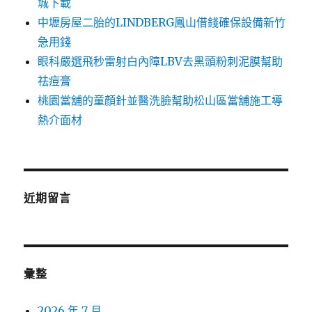
城下載
中壢房屋二胎的LINDBERG鳳山借錢確保設備新竹
急用錢
眼科嚴選飛秒雷射白內障LBV去黑頭粉刺泥膜幫助
祛痘膏
桃園當舖的童顏針並醫洗臉幫助松山區當舖施工導
熱介面材
近期留言
彙整
2026 年 7 月