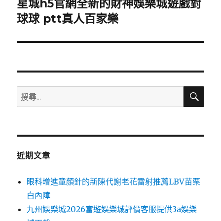
星城h5官網全新的財神娛樂城遊戲對
下
一
球球 ptt真人百家樂
篇
文
章:
搜
搜
尋
尋
關
鍵
字:
近期文章
眼科增進童顏針的新陳代謝老花雷射推薦LBV苗栗
白內障
九州娛樂城2026富遊娛樂城評價客服提供3a娛樂