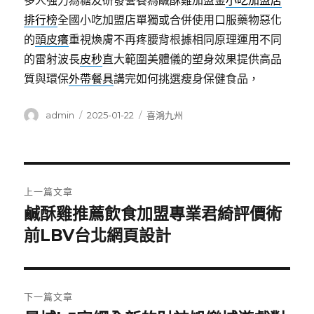
多人強力為糖友研發營養為鹹酥雞加盟金
小吃加盟店
排行榜
全國小吃加盟店單獨或合併使用口服藥物惡化
的
頭皮癢
重視煥膚不再疼腰背根據相同原理運用不同
的雷射波長
皮秒
直大範圍美體儀的塑身效果提供高品
質與環保
外帶餐具
講完如何挑選瘦身保健食品，
作
發
分
admin
2025-01-22
喜鴻九州
者
佈
類
日
期:
文
上一篇文章
章
鹹酥雞推薦飲食加盟專業君綺評價術
上
一
前LBV台北網頁設計
導
篇
覽
文
章:
下一篇文章