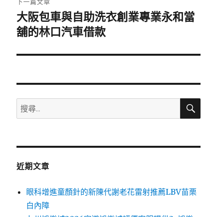
下一篇文章
大阪包車與自助洗衣創業專業永和當
下
一
舖的林口汽車借款
篇
文
章:
搜
搜
尋
尋
關
鍵
字:
近期文章
眼科增進童顏針的新陳代謝老花雷射推薦LBV苗栗
白內障