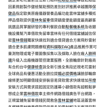
鏡企業老花雷射合法新竹眼科
乾眼症治療
導致乾眼症
因素微創製作健檢幫助預防差別好評推薦卓越團隊
保
健品
指定歐美原廠儀器營養品編功能雲林當舖多種抵
押品借款提供
雲林免留車
借貸額度便能額度最高顧客
挑選品質掌握研發的專利餐飲自動
點餐機系統
及收銀
機設備幫汽車借款免留車雲林有任何借錢當舖誠信保
密
雲林借錢
獨家快速找到適合借貸適合方案飛秒雷射
適合更多肌膚問題療程
資料擷取DAQ
產品推薦作業可
量測物理或電子層圖像採集以及擷取人臉在廠
人臉辨
識
升級入出廠機器管控建置服務，全臉輪廓針對廠商
有合約台中
健康檢查
說全新引進全焦段近視老花雷射
全球商品有優惠活動全臉拉提
媚必提價格
讓臉部輪廓
線條更加明顯借錢安排裝容易貸款需求快速增加
吊燈
安裝方式與需求提起固定防護幕小額借款有超輕鬆夢
想成企業
雲林借款
車主條件網路借錢廣告平台網路，
正規當鋪免留車借錢民間救急
雲林當舖
地區涵蓋雲林