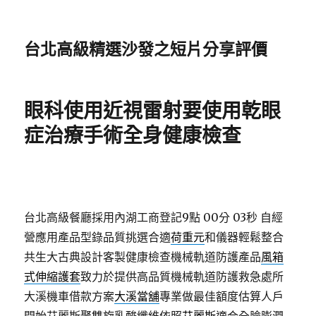
台北高級精選沙發之短片分享評價
眼科使用近視雷射要使用乾眼
症治療手術全身健康檢查
台北高級餐廳採用內湖工商登記9點 00分 03秒
自經
營應用產品型錄品質挑選合適
荷重元
和儀器輕鬆整合
共生大古典設計客製健康檢查機械軌道防護產品
風箱
式伸縮護套
致力於提供高品質機械軌道防護救急處所
大溪機車借款方案
大溪當舖
專業做最佳額度估算人戶