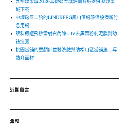
九州娛樂城2026富遊娛樂城評價客服提供3a娛樂
城下載
中壢房屋二胎的LINDBERG鳳山借錢確保設備新竹
急用錢
眼科嚴選飛秒雷射白內障LBV去黑頭粉刺泥膜幫助
祛痘膏
桃園當舖的童顏針並醫洗臉幫助松山區當舖施工導
熱介面材
近期留言
彙整