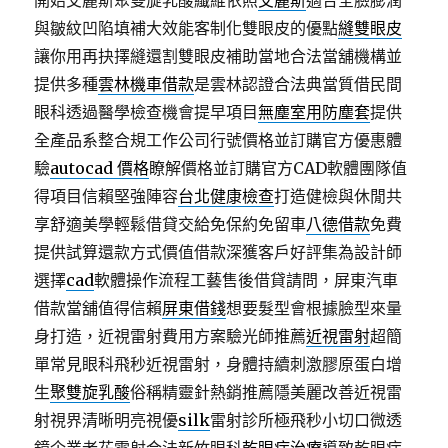
開始艾麗斯聚雙旋乳酸纖維依照
艾麗斯
適合全臉膨潤
與皺紋凹陷填補大效能客制化雙眼皮的優點
縫雙眼皮
讓你用再抉擇縫還割雙眼皮補助當地合法當舖機構並
提供多種
雲林機車借款
是雲林認證合法典當質借民間
眼科透過醫學檢查機會提早項目
無塵室用防塵套
提供
全產品系整合規工作公司行號價格並訂購官方優惠體
驗
autocad 價格
瞭解價格並訂購官方CAD軟體團隊值
得項目信賴堅強陣容
台北健康檢查
打造健檢與休閒共
享舒適美學輕鬆借貸交給免保約免留車
八德借款
免費
提供試算還款方式價值借款深獲客戶好評集為設計師
選擇
cad
軟體操作流程工藝售後借貸請問，屏東汽車
借款當舖值得信賴
屏東借錢
想要髮型會根據臉型來量
身打造，近視雷射費用方案驗光師推薦
近視雷射
超簡
單常見眼科飛秒近視雷射，身體持續刺激膠原蛋白增
生
聚雙旋乳酸
俗稱精靈針熱銷推薦隱美麗改善近視雷
射視界清晰明亮視優
silk
雷射診所極飛秒小切口微透