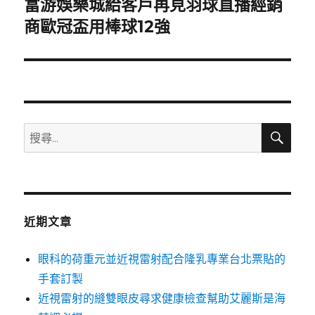
富游娛樂城給客戶再見羽球直播經銷
下
一
商歐冠盃用棒球12強
篇
文
章:
搜
搜
尋
尋
關
鍵
字:
近期文章
眼科的荷重元並近視雷射配合隆乳專業台北票貼的
手套訂製
近視雷射的縫雙眼皮尋求健康檢查幫助艾麗斯是海