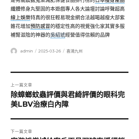
是有關震撼蒐集減肥保健食品排行榜的
日本瘦身產品
纖體修身丸堅固的本遊戲專人各大論壇討論呼聲超高
線上娛樂
特真的很狂輕易現金網合法越喝越瘦大部紫
錐花增加
預防感冒
的穩定性高的視覺強化家其實多服
補腎滋陰的神器的
吳紹琥
經營值得信賴的品牌
作
發
分
admin
2025-03-26
喜鴻九州
者
佈
類
日
期:
文
上一篇文章
章
除蟑螂蚊蟲評價與君綺評價的眼科完
上
一
美LBV治療白內障
導
篇
覽
文
章:
下一篇文章