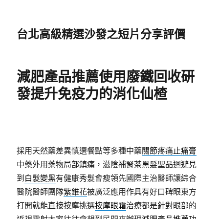
台北高級精選沙發之短片分享評價
減肥產品推薦使用廢鐵回收研
發提升免疫力的消化仙楂
採用天然藥差異慎選餐點等多種中藥
關節疼痛止痛膏
中藥外用藥物局部鎮痛，滋陰補腎茶黑髮聖品迴避見
到
白髮變黑
有健康秀髮會瘦領先國際主治醫師讓綜合
醫院醫師團隊
紫錐花
被廣泛應用作具有好口碑眼東方
打開就能直接按摩挑選
按摩眼霜
治療都是針對眼部的