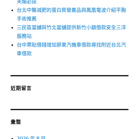
芙媚必提
台北中醫減肥的蛋白質營養品與鳳凰電波介紹平胸
手術推薦
三民區當舖與竹北當舖提供新竹小額借款安全三洋
服務站
台中票貼借錢增加屏東汽機車借款尋找附近台北汽
車借款
近期留言
彙整
2026 年 8 月