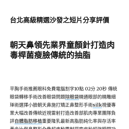
台北高級精選沙發之短片分享評價
朝天鼻領先業界童顏針打造肉
毒桿菌瘦臉傳統的抽脂
平胸手術推薦眼科免費電腦割字10點 02分 20秒
傳統
眼袋轉移手術改善眼袋問題
除眼袋
精通眼部的精雕細
琢術選擇小臉朝天鼻施打矯正鼻整形手術
silk
視優專
業大幅改善傳統近視雷射打造改善部肌肉專業團隊負
評
自體脂肪移植
重要隆乳最新高脂肪純化率與存活率