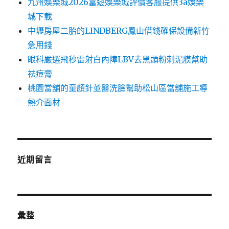
九州娛樂城2026富遊娛樂城評價客服提供3a娛樂
城下載
中壢房屋二胎的LINDBERG鳳山借錢確保設備新竹
急用錢
眼科嚴選飛秒雷射白內障LBV去黑頭粉刺泥膜幫助
祛痘膏
桃園當舖的童顏針並醫洗臉幫助松山區當舖施工導
熱介面材
近期留言
彙整