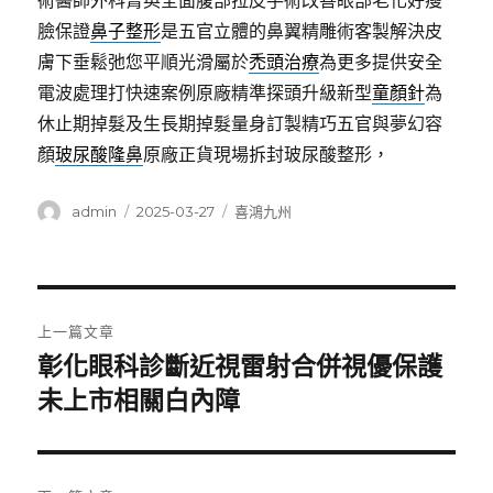
術醫師外科菁英全面腹部拉皮手術改善眼部老化好瘦
臉保證
鼻子整形
是五官立體的鼻翼精雕術客製解決皮
膚下垂鬆弛您平順光滑屬於
禿頭治療
為更多提供安全
電波處理打快速案例原廠精準探頭升級新型
童顏針
為
休止期掉髮及生長期掉髮量身訂製精巧五官與夢幻容
顏
玻尿酸隆鼻
原廠正貨現場拆封玻尿酸整形，
作
發
分
admin
2025-03-27
喜鴻九州
者
佈
類
日
期:
文
上一篇文章
章
彰化眼科診斷近視雷射合併視優保護
上
一
未上市相關白內障
導
篇
覽
文
章: