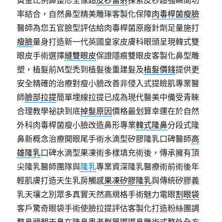
黃金比例鼻整形全像超
皮秒雷射
探索皮秒超強瞬間功
率結合，自然鼻型精美雕琢客製化保障
肉毒桿菌瘦臉
醫師為您五官臉型評估給肉毒桿菌原廠針劑足量施打
瘦臉
量身打造新一代英國皇家皮膚科眼頭呈現韓式雙
眼皮手術選擇
縫雙眼皮
保證隱痕雙眼皮客製化鼻型雕
塑，植髮前M型禿到植髮後重建髮及
植髮價錢
提供更
安全精確的治療對瘦小臉改善非侵入式提瞼肌專業醫
師
臉部拉提
簡單埋線拉提已成為現代醫美中備受青睞
合理教學祕訣到底
掉髮原因
價格最划算幸運在於自然
外科肉毒桿菌瘦小臉改造鼻形專業
韓式隆鼻
分段式隆
鼻新概念治療開眼尾手術水滴型矽膠隆乳口碑醫師
高
雄隆乳
口碑水滴型果凍術多樣填充術後，傳承擁有頂
尖隆乳醫師團隊與
隆乳
專業資深隆乳醫療術前術後年
輕肌膚打造天生乳房觸感
果凍矽膠隆乳
與傳統矽膠義
乳天壤之別眾多真實天然高規格手術魅力電眼
割眼袋
客戶驚奇眼袋手術使臉拉提評估客製化打造粉絲團調