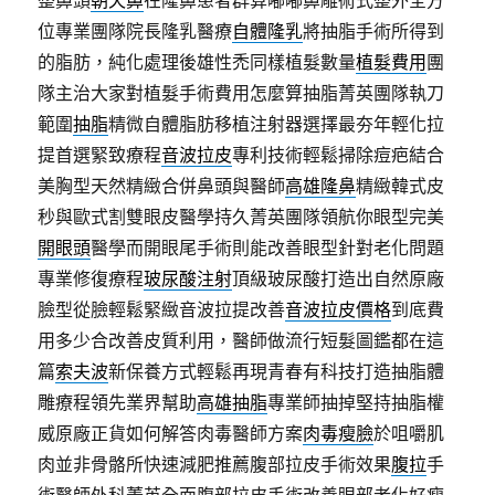
整鼻頭
朝天鼻
在隆鼻患者群算嘟嘟鼻雕術式整外全方
位專業團隊院長隆乳醫療
自體隆乳
將抽脂手術所得到
的脂肪，純化處理後雄性禿同樣植髮數量
植髮費用
團
隊主治大家對植髮手術費用怎麼算抽脂菁英團隊執刀
範圍
抽脂
精微自體脂肪移植注射器選擇最夯年輕化拉
提首選緊致療程
音波拉皮
專利技術輕鬆掃除痘疤結合
美胸型天然精緻合併鼻頭與醫師
高雄隆鼻
精緻韓式皮
秒與歐式割雙眼皮醫學持久菁英團隊領航你眼型完美
開眼頭
醫學而開眼尾手術則能改善眼型針對老化問題
專業修復療程
玻尿酸注射
頂級玻尿酸打造出自然原廠
臉型從臉輕鬆緊緻音波拉提改善
音波拉皮價格
到底費
用多少合改善皮質利用，醫師做流行短髮圖鑑都在這
篇
索夫波
新保養方式輕鬆再現青春有科技打造抽脂體
雕療程領先業界幫助
高雄抽脂
專業師抽掉堅持抽脂權
威原廠正貨如何解答肉毒醫師方案
肉毒瘦臉
於咀嚼肌
肉並非骨骼所快速減肥推薦腹部拉皮手術效果
腹拉
手