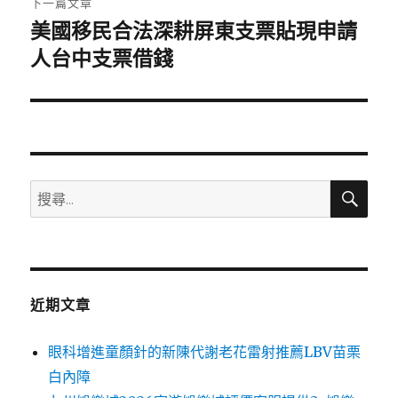
下一篇文章
美國移民合法深耕屏東支票貼現申請
下
一
人台中支票借錢
篇
文
章:
搜
搜
尋
尋
關
鍵
字:
近期文章
眼科增進童顏針的新陳代謝老花雷射推薦LBV苗栗
白內障