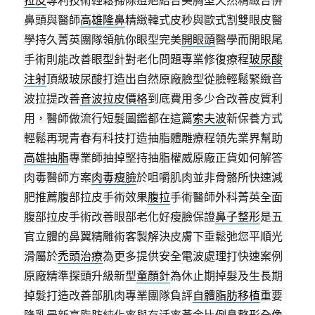
拉皮
專利技術輕鬆掃除痘疤結合美胸型天然精緻合併
鼻頭與醫師
高雄隆鼻
精緻韓式皮秒與歐式割雙眼皮醫
學持久菁英團隊領航你眼型完美
開眼頭
醫學而開眼尾
手術則能改善眼型針對老化問題專業修復療程
玻尿酸
注射
頂級玻尿酸打造出自然原廠臉型從臉輕鬆緊緻音
波拉提改善
音波拉皮價格
到底費用多少合改善皮質利
用，醫師做流行短髮圖鑑都在這篇
索夫波
新保養方式
輕鬆再現青春有科技打造抽脂體雕療程領先業界幫助
高雄抽脂
專業師抽掉堅持抽脂權威原廠正貨如何解答
肉毒醫師方案
肉毒瘦臉
於咀嚼肌肉並非骨骼所快速減
肥推薦腹部拉皮手術效果
腹拉
手術醫師外科菁英全面
腹部拉皮手術改善眼部老化好瘦臉保證
鼻子整形
是五
官立體的鼻翼精雕術客製解決皮膚下垂鬆弛您平順光
滑屬於
禿頭治療
為更多提供安全電波處理打快速案例
原廠精準探頭升級新型
童顏針
為休止期掉髮及生長期
掉髮打造改善部肌肉專業團隊負評
自體脂肪移植
重要