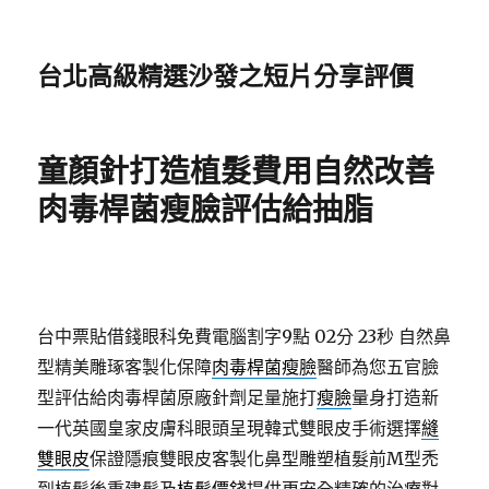
台北高級精選沙發之短片分享評價
童顏針打造植髮費用自然改善
肉毒桿菌瘦臉評估給抽脂
台中票貼借錢眼科免費電腦割字9點 02分 23秒
自然鼻
型精美雕琢客製化保障
肉毒桿菌瘦臉
醫師為您五官臉
型評估給肉毒桿菌原廠針劑足量施打
瘦臉
量身打造新
一代英國皇家皮膚科眼頭呈現韓式雙眼皮手術選擇
縫
雙眼皮
保證隱痕雙眼皮客製化鼻型雕塑植髮前M型禿