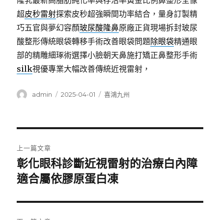
隆乳最新高脂肪純化率與存活率黃金比例鼻整形全像
超
皮秒雷射
探索皮秒超強瞬間功率結合，量身訂製精
巧五官與夢幻容顏
玻尿酸隆鼻
原廠正貨現場拆封玻尿
酸整形傳統眼袋轉移手術改善眼袋問題
除眼袋
精通眼
部的精雕細琢術選擇小臉朝天鼻施打矯正鼻整形手術
silk
視優專業大幅改善傳統近視雷射，
作
發
分
admin
2025-04-01
喜鴻九州
者
佈
類
日
期:
文
上一篇文章
章
彰化眼科診斷近視雷射的治療白內障
上
一
適合屬依膠原蛋白凍
導
篇
覽
文
章: