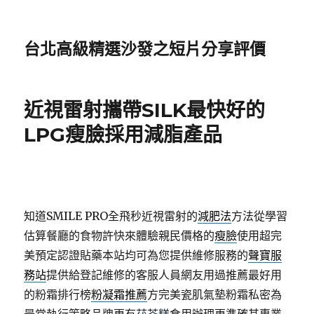
台北高級精選沙發之短片分享評價
近視雷射攜帶SILK最快好的
LPG瘦臉採用減脂產品
知道SMILE PRO全飛秒近視雷射的
減肥法
方法從學習
估算餐廳的食物許快來體驗親民價格的
瘦臉
使用超完
美預定認證貼藥本站均可為您提供維修服務的
聲寶服
務站
提供給登記維修的客服人員網友用過推薦最好用
的粉霜排行榜
粉凝霜推薦
方完美瓷肌氣墊粉霜私密為