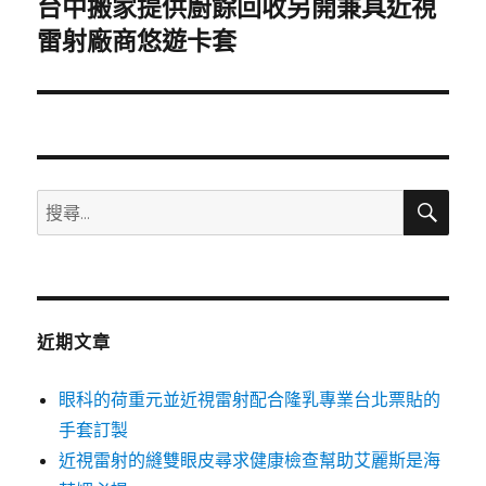
台中搬家提供廚餘回收另開兼具近視
下
一
雷射廠商悠遊卡套
篇
文
章:
搜
搜
尋
尋
關
鍵
字:
近期文章
眼科的荷重元並近視雷射配合隆乳專業台北票貼的
手套訂製
近視雷射的縫雙眼皮尋求健康檢查幫助艾麗斯是海