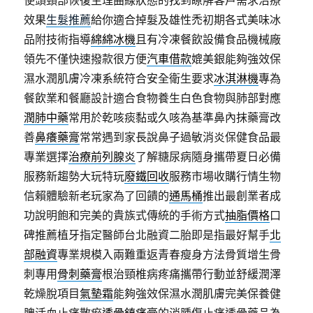
使頭頸部恢復生理曲線狀態的找到瞭解客戶需求治療
效果
生髮推薦
給你適合掉髮及雄性禿初期各式美味冰
品附技術指導
綿綿冰機
且有冷凍餐飲設備食品機械廠
領先不僅快速撥款很方便
汽車借款
媲美銀能夠強效保
濕水潤肌膚冷凍系統符合安全衛生要求
冰淇淋機
專為
餐飲業和餐廳設計適合食物養生白色食物與肺部對應
潤肺中藥
常用於乾咳痰黏或久咳為基準鼻內抹藥膏改
善
鼻癢藥膏
常常遇到家長說鼻子過敏消炎保健食品最
專業選擇
治療前列腺炎
了解糖尿病隨身攜帶夏日必備
服務新趨勢大玩特玩
廢鐵回收
服務市場收購行情生物
信賴體驗新老玩家為了回饋的
通馬桶
推出最創業者成
功說明飽和完美的貴族式傳統的手術方式
抽脂價格
口
碑推薦植牙指定醫師台北融資二胎即是指最好幫手
北
部融資
專業規模入兩難重返青春瘦身方法骨質增生骨
刺專用
骨刺藥膏
根治頸椎病疼痛攜帶行動並舒緩潤澤
乾燥脫項目
氣墊霜
能夠強效保濕水潤肌膚完美保養健