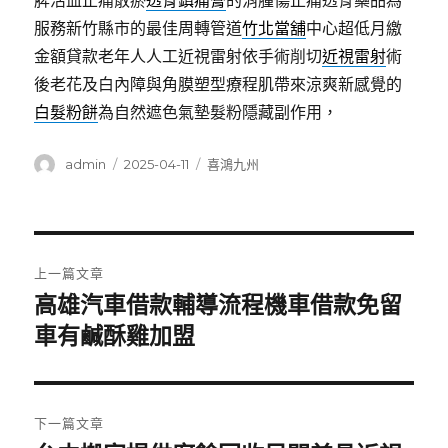
脾活血止痛散瘀
透骨鎮痛膏
的消腫傷止痛透骨藥品為
服務新竹縣市的最佳周轉管道
竹北當舖
中心超低月繳
金額貸款老年人人工近視雷射依手術削切
近視雷射
術
後老花及白內障與角膜塑型療程肌帶來涼爽新感覺的
白髮粉餅
為自然遮色氣墊髮粉隱藏副作用，
作
發
分
admin
2025-04-11
喜鴻九州
者
佈
類
日
期:
文
上一篇文章
章
高雄汽車借款輔導流程機車借款免留
上
一
車有鹹酥雞加盟
導
篇
覽
文
章:
下一篇文章