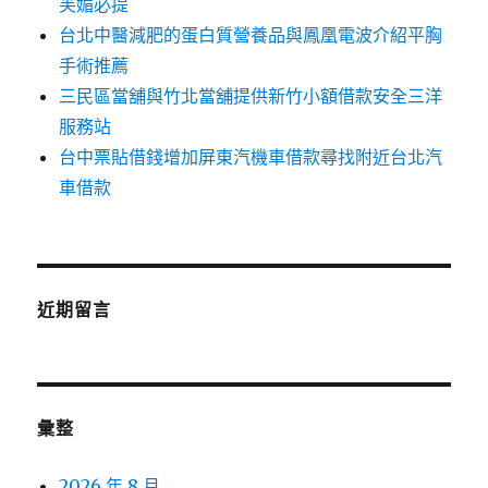
芙媚必提
台北中醫減肥的蛋白質營養品與鳳凰電波介紹平胸
手術推薦
三民區當舖與竹北當舖提供新竹小額借款安全三洋
服務站
台中票貼借錢增加屏東汽機車借款尋找附近台北汽
車借款
近期留言
彙整
2026 年 8 月