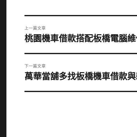
文
上一篇文章
章
桃園機車借款搭配板橋電腦維
上
一
導
篇
覽
文
下一篇文章
章:
萬華當舖多找板橋機車借款與
下
一
篇
文
章: