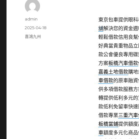
作
admin
東京包車提供眼科尋找
者
發
2025-04-18
舖
解決您的資金週
佈
分
喜鴻九州
輕鬆借款信用良幫
日
類
好典當貴重物品立
期:
款公會優良專用碟
方案
板橋汽車借款
嘉義土地借款
購地
車借款
的原車融資
供多項借款服務方
轉提供低利多元的
款低利免留車快速
借款專業
三重汽車
板橋當鋪
提供額度
車
額度多元化商品