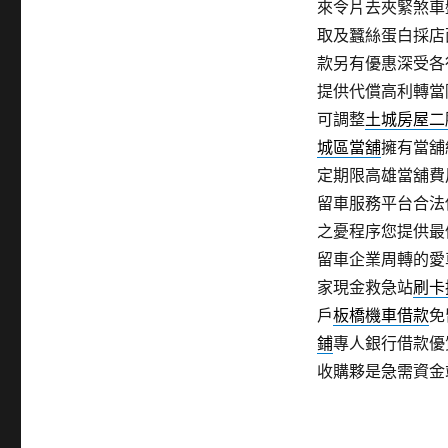
來令片去夾緊煞車
取及蠶絲蛋白採店
款另有優惠深受各
提供代償高利轉當
可調整
土城房屋二
城區當舖
擁有當舖
定期限高雄當舖費
留車服務平台合法
之憂程序您提供最
留車企業周轉的愛
家現金救急站
刷卡
戶
板橋機車借款
免
鋪
專人銀行借款優
收購夥是急需資金