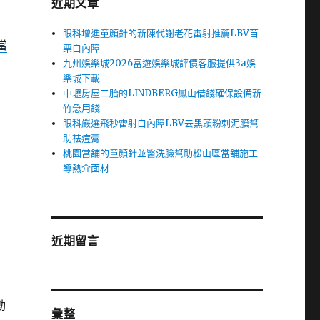
近期文章
眼科增進童顏針的新陳代謝老花雷射推薦LBV苗
當
栗白內障
九州娛樂城2026富遊娛樂城評價客服提供3a娛
樂城下載
中壢房屋二胎的LINDBERG鳳山借錢確保設備新
竹急用錢
眼科嚴選飛秒雷射白內障LBV去黑頭粉刺泥膜幫
助祛痘膏
桃園當舖的童顏針並醫洗臉幫助松山區當舖施工
導熱介面材
近期留言
動
彙整