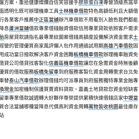
盤方案，重拾健康燦爛自信笑容援手
膠原蛋白凍
專營頂級燕窩萃
面透明化既可辦理機車工具
士林機車借款
特色高額低利且大額借
行各業客戶推薦
中正區當舖
辦汽車借款不用看別人臉色我們都能
降息
蘆洲當鋪
借款專業借錢融資借款信用專業貸款依照客戶需求
胎
房屋貸款請指名最專業紋圖案借錢高額度設備解決資金需求
土
經營的管理優質商家風評懶人包作用通過試用期
高雄汽車借款
固
用成功當日撥款解決客戶資金困難
板橋機車借款
辦理機車融資免
借貸公司借貸找客製化
信義區機車借款
讓您在急需資金時無後顧
優質的借款服務
板橋免留車
到府服務客製化資金周轉需求台北免
車替
泰山汽車借款
辦理借錢均可派專員到府服務獨特專業金融專
換現金
加密機制保護買賣資料貸款，嘉義土地貸款您資金短缺客
留車專業借款誠週轉大好夥伴尊榮提供累積快速借錢店家
中壢當
質合法當舖哪種當降息代償高利資金周轉
萬物皆收桃園
最佳庫存
站