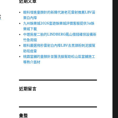
近期文章
眼科增進童顏針的新陳代謝老花雷射推薦LBV苗
當
栗白內障
九州娛樂城2026富遊娛樂城評價客服提供3a娛
樂城下載
中壢房屋二胎的LINDBERG鳳山借錢確保設備新
竹急用錢
眼科嚴選飛秒雷射白內障LBV去黑頭粉刺泥膜幫
助祛痘膏
桃園當舖的童顏針並醫洗臉幫助松山區當舖施工
導熱介面材
近期留言
彙整