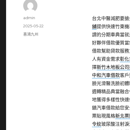
作
admin
台北中醫減肥要搶先
者
發
2025-05-22
舖
提供快速竹東機
佈
分
喜鴻九州
謂的分期車典當就
日
類
好夥伴借款優質當
期:
借款幫助貸款服務
人有資金需求
彰化
擇
新竹木地板公司
中和汽車借款
客戶
臉光滑醫洗臉初體
週轉精品典當融合
地獲得多樣性快速
鎮汽車借款給您安
票貼現風格
新北票
令紋
玻尿酸注射淚