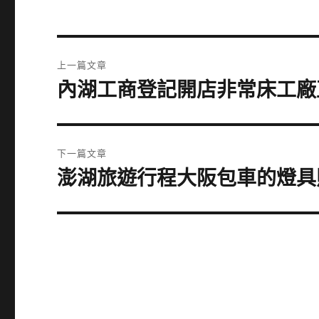
文
上一篇文章
章
內湖工商登記開店非常床工廠
上
一
導
篇
覽
文
下一篇文章
章:
澎湖旅遊行程大阪包車的燈具
下
一
篇
文
章: