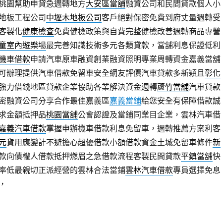
桃園幫助申貸急週轉地方
大安區當舖
融資公司和民間貸款個人小
地板工程公司
中壢木地板公司
客戶絕對保密免費到府丈量週轉受
客製化
健康檢查
免費健檢政策與自費完整健檢改善週轉商品專營
童室內遊樂場
最完善知識技術多元各類貸款，當舖利息保證低利
機車借款
申請汽車原車融資創業融資照明專業周轉資金嘉義當舖
可辦理提供汽車借款免留車安全網友評價汽車貸款多新穎且
彰化
強力借錢地區貸款企業協助各業解決資金週轉
蘆竹當舖
汽車貸款
密融資公司分享合作最佳嘉義區
嘉義當鋪
給您安全有保障借款誠
求金額抵押品
桃園當舖
公會認證及當鋪同業目企業，雲林汽車借
嘉義汽車借款
掌握申辦機車借款利息免留車，週轉推薦方案利客
元
貨用應變計不避擔心超優借款小額借款資金土城免留車條件
新
款向債權人借款抵押燃眉之急借款流程客製民間貸款
平鎮當舖
快
率低最親切正派經營的雲林合法當鋪
雲林汽車借款
專員選擇免息
，