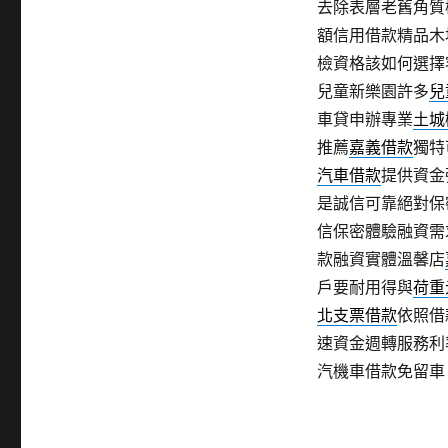
去除表層老舊角質
額信用借款精品木
檢資格該如何選擇
兒童新樂園許多
兒
車貸申辦專業
土城
推薦
嘉義借款
獨特
汽車借款
提供資金
是誠信可靠絕對保
信保密體驗融資需
款融資實體溫馨店
戶要耐用得與
荷重
北支票借款
依照借
速資金週轉服務利
汽機車借款免留車