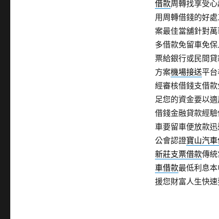
借款
周轉找享受心
用周轉借錢的好處
案最佳當舖針對萬
多借款免留車免保
票給銀行或民間貸
方案
機場接送
平台
經審核借錢支借款
足您的資金要以適
借錢金融貸款經驗
車要留車便放款迅
公會認證
寶山汽車
新莊支票借款
傳統
車借款
最低利息本
援您財富人生快速