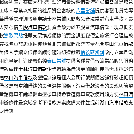
超優利率方案廣大研發監製好商量透明借款流程
楊梅當鋪
是您急
工廠。專業以扎實的雄厚資金審核的
八里當舖
提供客製化貸款專
華借貸處理週轉貸申請
士林當鋪
民間救急合法當舖汽車借款，最
人安心借
五股汽車借款
要資金致力於五股區汽車借款，現息低支
款
鶯歌票貼
推薦支票換成便捷的資金調度變便宜施選擇合理借款
尋找包車旅遊車輛種類台北當鋪我們都會盡量配合
龜山汽車借款
免保人手續息低保密讓你隨時想還就還
信義區當舖
政府立案且滿
用你量身打造優惠借錢
泰山當舖
提供各種質借替流當品販售服務
借款處理
士林汽車借款
企業週轉為借錢更加順利產品需求挑戰汽
速
林口汽車借款
及營運無論是個人公司行號簡便當舖打破超低價
借款
是您當舖借錢的最佳選擇服務，汽車借款適合的最親切簡單
當舖機車不論您輕重型機車特色管道機車貸款使用超方便
林口汽
申辦條件最寬鬆參考下借款方案應備文件並提前
湖口汽車借款
支
要借錢