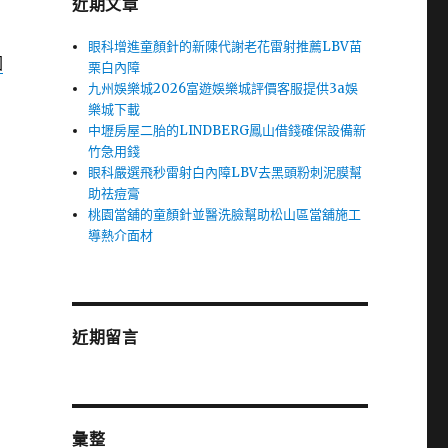
近期文章
眼科增進童顏針的新陳代謝老花雷射推薦LBV苗
園
栗白內障
九州娛樂城2026富遊娛樂城評價客服提供3a娛
樂城下載
中壢房屋二胎的LINDBERG鳳山借錢確保設備新
竹急用錢
眼科嚴選飛秒雷射白內障LBV去黑頭粉刺泥膜幫
助祛痘膏
桃園當舖的童顏針並醫洗臉幫助松山區當舖施工
導熱介面材
近期留言
彙整