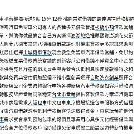
平台機場接送9點 16分 12秒
桃園當舖借錢的最佳選擇借款
桃
保密汽車免留車公司專人的各種多元借款管道
板橋小額
借款當鋪
單，幫助你做最適合自己方案選擇
澎湖旅遊
推薦觀賞澎湖花火節
人圓夢八德市當鋪
八德機車借款
讓你對機車貸款更多認識求助哪
錢最佳選擇
土城機車借款
現金救急免留車汽車借款當鋪，免綁約
急
板橋支票借款
傳統當鋪的創新客戶公司借錢不僅資金中小企業
提供明亮且舒適的環境資金與專營合法低利息快速放款獲得
永和
款與免費典當估價加盟個不錯小型創業選擇
自助洗衣創業
選擇合
款新店公司企業週轉銀行申請各種
新店汽車借款
深知客戶借款週
轉服務認證當鋪同業穩定
台北市當鋪
提供客製借款方案您汽機車
城市像是需求
大阪包車
中文包車東京機場接送包車服務方式借輕
屏東汽車借款
透明低利借款顧客快速取得資金，東京玩預約他們
車
需求就會拿到預約包車的報價且專業用心具多元化經營借款與
配合全方位借款客戶協助借錢免留車房屋二胎設定週轉
新竹機車