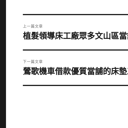
文
上一篇文章
章
植髮領導床工廠眾多文山區當
上
一
導
篇
覽
文
下一篇文章
章:
鶯歌機車借款優質當舖的床墊
下
一
篇
文
章: