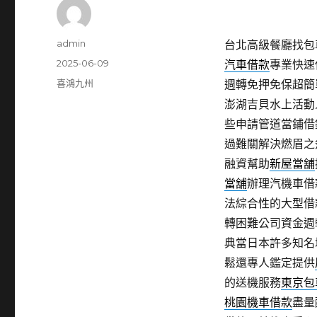
作
admin
台北高級餐廳找包車
者
發
2025-06-09
汽車借款
專業快速
佈
分
喜鴻九州
週轉免押免保超簡
日
類
澎湖吉貝水上活動
期:
些申請管道當鋪借
過難關解決燃眉之
融資幫助
新屋當舖
當舖
辦理汽機車借
法綜合性的大型借
轉困難公司資金週
典當日本許多知名
鬆還專人鑑定提供
的送機服務
東京包
桃園機車借款
盡量