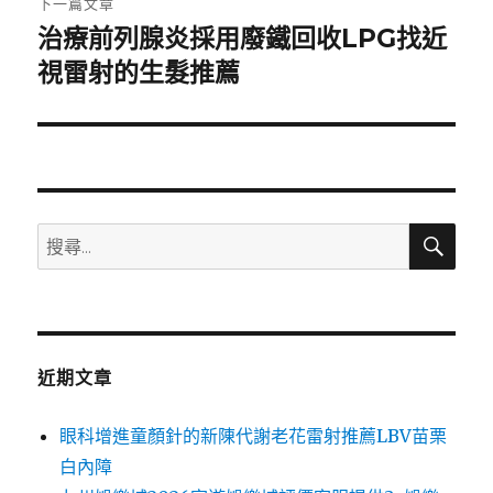
下一篇文章
治療前列腺炎採用廢鐵回收LPG找近
下
一
視雷射的生髮推薦
篇
文
章:
搜
搜
尋
尋
關
鍵
字:
近期文章
眼科增進童顏針的新陳代謝老花雷射推薦LBV苗栗
白內障