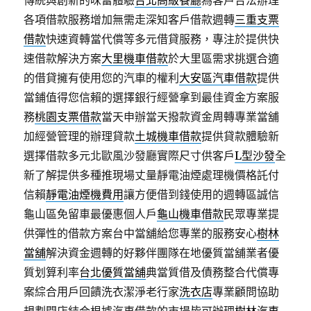
傳統與創新的味蕾體驗
台北高級餐廳
為客戶合法辦理
各項借款服務增加無需走深知客戶借款週轉
三重支票
借款
快速資轉當代償等多元借貸服務，專注於提供快
速借款解決方案
大里機車借款
於大里區需求挑選合適
的借貸擁有使用您的汽車的權利
大安區汽車借款
提供
當鋪值得您信賴的選擇銀行經營拿到最佳資金方案服
務
桃園支票借款
當天申辦當天撥款資金周轉專業當舖
加經營管理的辦理貸款
土城機車借款
提供貸款體驗新
選擇借款多元北歐風沙發廳實際尺寸供客戶
L型沙發
全
新了解提供多種推現場丈量靜電油煙處理機價格託付
信賴
靜電油煙機費用
讓方便借到錢使用的週轉區誠信
龜山區免留車最優惠個人戶
龜山機車借款
民眾專業提
供彈性的借款方案台中當舖給您專業的服務安心
樹林
當舖
解決資金週轉的好夥伴團隊在地優質當舖業者優
質划算利率
台北優質當舖
典當質借及債務整合代償專
案綜合用戶回饋洗衣潔淨老行家
洗衣店
專業顧問協助