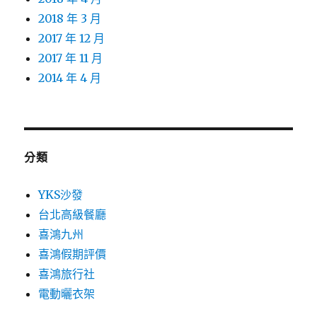
2018 年 3 月
2017 年 12 月
2017 年 11 月
2014 年 4 月
分類
YKS沙發
台北高級餐廳
喜鴻九州
喜鴻假期評價
喜鴻旅行社
電動曬衣架