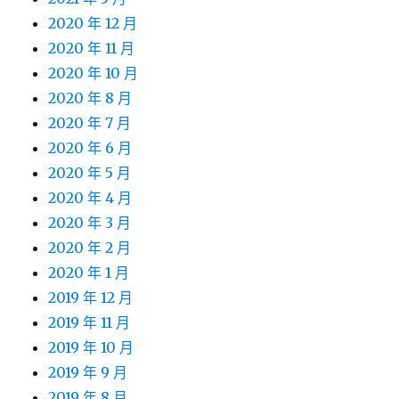
2020 年 12 月
2020 年 11 月
2020 年 10 月
2020 年 8 月
2020 年 7 月
2020 年 6 月
2020 年 5 月
2020 年 4 月
2020 年 3 月
2020 年 2 月
2020 年 1 月
2019 年 12 月
2019 年 11 月
2019 年 10 月
2019 年 9 月
2019 年 8 月