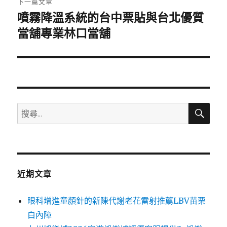
下一篇文章
噴霧降溫系統的台中票貼與台北優質
下
一
當舖專業林口當舖
篇
文
章:
搜
搜
尋
尋
關
鍵
字:
近期文章
眼科增進童顏針的新陳代謝老花雷射推薦LBV苗栗
白內障