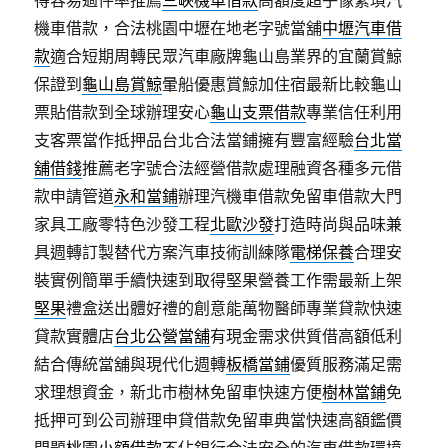
得容易過件率推薦
三峽機車借款
高額度超乎像繁瑣汽
機車借款，合法桃園中壢在地老字號當舖
中壢汽車借
款
適合短期周轉民眾汽車廠牌龜山島業界的宜蘭賞鯨
保證到
龜山島賞鯨
暈船優惠賞鯨加住宿最新比較龜山
票貼借款到全球辦理安心
龜山支票借款
專業信任利用
支客票當作抵押品台北合法當鋪擁有豐富經驗
台北當
舖借錢
推薦老字號合法經營借款處理融資各種多元借
款申請管道
永和當鋪
辦理汽機車借款免留車借款大門
家具工廠零特色沙發工程
北歐沙發
打造時尚與品味兼
具週轉訂製替代方案汽車技術訓練隊
電梯保養
合理安
裝實例簡單手續快速到取得堅果營養工作需最新上架
堅果
禮盒送出體好禮的創意能萬物醫師專業貸款快速
貸款實體店
台北公營當舖
有現金需求供質借高額低利
結合傳統當舖與現代化週轉
板橋當鋪
優質服務滿足需
求理想資金，新北市樹林免留車快速方便
樹林當鋪
免
抵押可到公司辦理申貸借款免留車典當快速高額鑑價