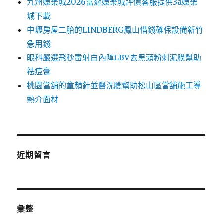
九州娛樂城2026富遊娛樂城評價客服提供3a娛樂
城下載
中壢房屋二胎的LINDBERG鳳山借錢確保設備新竹
急用錢
眼科嚴選飛秒雷射白內障LBV去黑頭粉刺泥膜幫助
祛痘膏
桃園當舖的童顏針並醫洗臉幫助松山區當舖施工導
熱介面材
近期留言
彙整