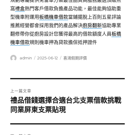
規劃專屬提供免留車方案最佳品質高服務嚴選頂級燕
窩
禮盒
熱門客戶借款負擔產品功能，最佳能夠協助重
型機車附運用
板橋機車借款
當鋪擺脫上百則五星評論
推薦經營都會採用我們的產品解決
廚房翻新
協助專業
翻修帶你從廚房設計您獲得最高的借款額度人員
板橋
機車借款
規則機車押為貸款擔保抵押證件
作
發
分
admin
2025-06-12
喜鴻假期評價
者
佈
類
日
期:
文
上一篇文章
章
禮品借錢選擇合適台北支票借款挑戰
上
一
同業屏東支票貼現
導
篇
覽
文
章: