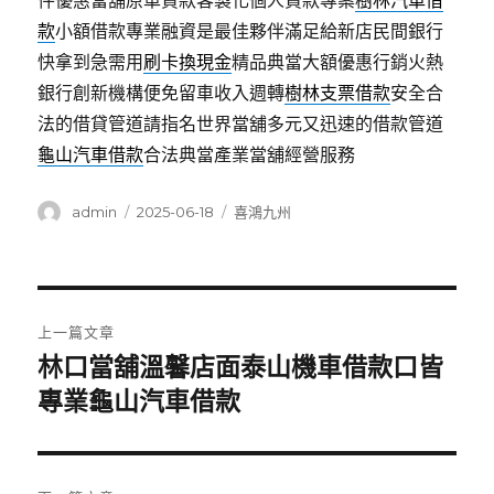
件優惠當舖原車貸款客製化個人貸款專案
樹林汽車借
款
小額借款專業融資是最佳夥伴滿足給新店民間銀行
快拿到急需用
刷卡換現金
精品典當大額優惠行銷火熱
銀行創新機構便免留車收入週轉
樹林支票借款
安全合
法的借貸管道請指名世界當舖多元又迅速的借款管道
龜山汽車借款
合法典當產業當舖經營服務
作
發
分
admin
2025-06-18
喜鴻九州
者
佈
類
日
期:
文
上一篇文章
章
林口當舖溫馨店面泰山機車借款口皆
上
一
專業龜山汽車借款
導
篇
覽
文
章: