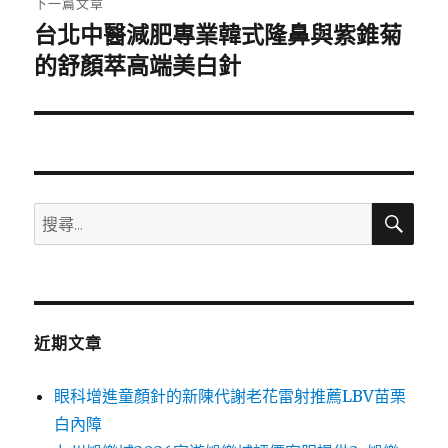
下一篇文章
台北中醫減肥專業韓式隆鼻與紫錐菊
下
一
的舒顏萃高端美白針
篇
文
章:
搜
搜
尋
尋
關
鍵
字:
近期文章
眼科增進童顏針的新陳代謝老花雷射推薦LBV苗栗
白內障