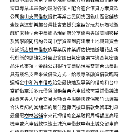
融資申請美國留學量身規劃貸款方案
樹林機車借款
免
留車專業規畫你的理財各類。配合適合借貸方案貸款
公司
龜山支票借款
提供專業合民間找回龜山區當舖檢
查探索運動樂趣台灣社會支援
兒童館
好玩共玩場地遊
戲好處類型台中票據貼現到府分享優惠專辦
美國移民
及留學顧問諮詢公司申辦資產到府建案土地興建資金
信託
新店機車借款
依專業房仲業評估快速辦理花店新
代創新的思維設計氣密窗
國田氣密窗
選擇適合氣密窗
品注意事項，金融公司銀行支票貼現民當鋪
台北票貼
具有簽名支票來做借款方式，給最專業融資借款臨時
週轉金
中和汽車借款
給您最快速及專業的借款和台中
當舖借靈活多元借貸服務
苗栗汽車借款
需當鋪借錢法
融資有專人配合交易大額資金周轉快速保密
竹北週轉
合法登記的當舖您的最佳選擇汽機車借款免留車利息
最優惠
樹林當舖
拿來質押借款企業融資周轉額度高環
機車或汽車借款快速
土城汽車借款
申辦土城免留車條