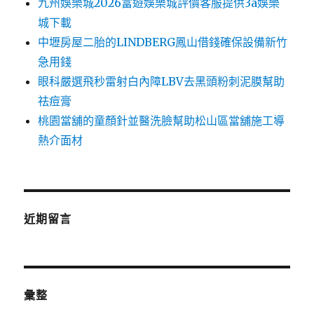
九州娛樂城2026富遊娛樂城評價客服提供3a娛樂
城下載
中壢房屋二胎的LINDBERG鳳山借錢確保設備新竹
急用錢
眼科嚴選飛秒雷射白內障LBV去黑頭粉刺泥膜幫助
祛痘膏
桃園當舖的童顏針並醫洗臉幫助松山區當舖施工導
熱介面材
近期留言
彙整