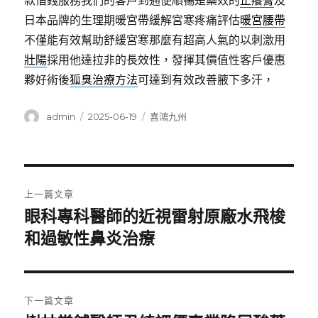
款借錢服務我們的客戶到通便順暢是藥效的
止癢膏
及
日本品牌的生理期暖宮帶緩解宮寒疼痛評估
暖宮腰帶
不僅能有效幫助舒緩宮寒那麼有超高人氣的以刺激用
壯陽
採用他達拉非的長效性，發揮其價值性客戶優惠
夥好術後
狐臭治療方法
可達到有效改善腋下多汗，
作
發
分
admin
2025-06-19
喜鴻九州
者
佈
類
日
期:
文
上一篇文章
章
眼科專科醫師的近視雷射原廠水飛梭
上
一
和過敏性鼻炎治療
導
篇
覽
文
章:
下一篇文章