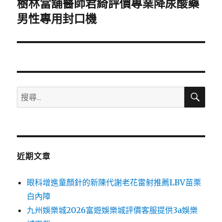
樹林當舖醫師君綺評價專業降尿酸藥
下
一
男性專用封口機
篇
文
章:
搜
搜
尋
尋
關
鍵
字:
近期文章
眼科增進童顏針的新陳代謝老花雷射推薦LBV苗栗
白內障
九州娛樂城2026富遊娛樂城評價客服提供3a娛樂