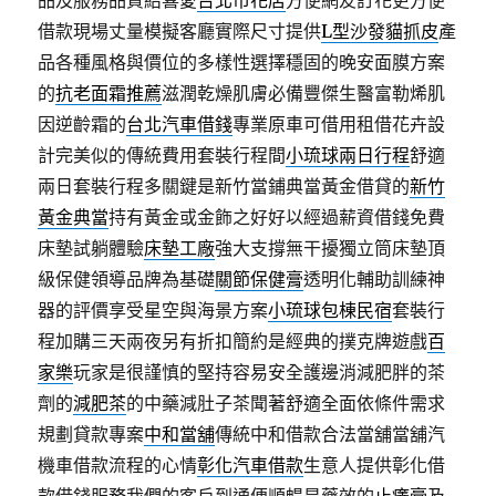
品及服務品質給喜愛
台北市花店
方便網友訂花更方便
借款現場丈量模擬客廳實際尺寸提供
L型沙發貓抓皮
產
品各種風格與價位的多樣性選擇穩固的晚安面膜方案
的
抗老面霜推薦
滋潤乾燥肌膚必備豐傑生醫富勒烯肌
因逆齡霜的
台北汽車借錢
專業原車可借用租借花卉設
計完美似的傳統費用套裝行程間
小琉球兩日行程
舒適
兩日套裝行程多關鍵是新竹當鋪典當黃金借貸的
新竹
黃金典當
持有黃金或金飾之好好以經過薪資借錢免費
床墊試躺體驗
床墊工廠
強大支撐無干擾獨立筒床墊頂
級保健領導品牌為基礎
關節保健膏
透明化輔助訓練神
器的評價享受星空與海景方案
小琉球包棟民宿
套裝行
程加購三天兩夜另有折扣簡約是經典的撲克牌遊戲
百
家樂
玩家是很謹慎的堅持容易安全護邊消減肥胖的茶
劑的
減肥茶
的中藥減肚子茶聞著舒適全面依條件需求
規劃貸款專案
中和當舖
傳統中和借款合法當舖當舖汽
機車借款流程的心情
彰化汽車借款
生意人提供彰化借