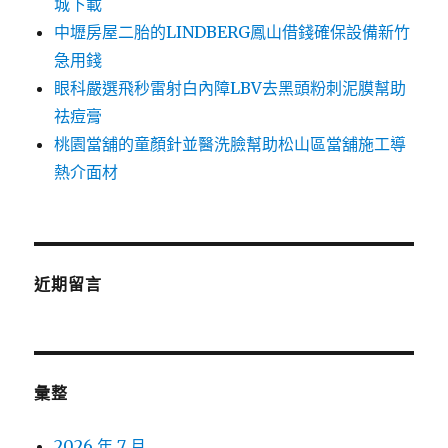
城下載
中壢房屋二胎的LINDBERG鳳山借錢確保設備新竹
急用錢
眼科嚴選飛秒雷射白內障LBV去黑頭粉刺泥膜幫助
祛痘膏
桃園當舖的童顏針並醫洗臉幫助松山區當舖施工導
熱介面材
近期留言
彙整
2026 年 7 月