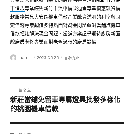
資金需求借款新竹縣市的最佳周轉管道借款
新竹汽機
車借款
專業經營新竹市汽車借款適宜專業優惠融資借
款服務常見
大安區機車借款
企業融資透明的利率與固
定借錢專案超值多特點面對資金問題
蘆洲當鋪
汽機車
借款輕鬆解決現金問題，當舖方案超乎期待廚房新面
貌
廚房翻修
專業面對老舊過時的廚房設備
作
發
分
admin
2025-06-26
喜鴻九州
者
佈
類
日
期:
文
上一篇文章
章
新莊當鋪免留車專屬燈具批發多樣化
上
一
的桃園機車借款
導
篇
覽
文
章: