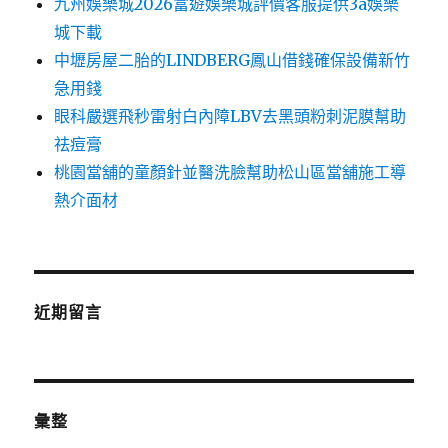
九州娛樂城2026富遊娛樂城評價客服提供3a娛樂
城下載
中壢房屋二胎的LINDBERG鳳山借錢確保設備新竹
急用錢
眼科嚴選飛秒雷射白內障LBV去黑頭粉刺泥膜幫助
祛痘膏
桃園當舖的童顏針並醫洗臉幫助松山區當舖施工導
熱介面材
近期留言
彙整