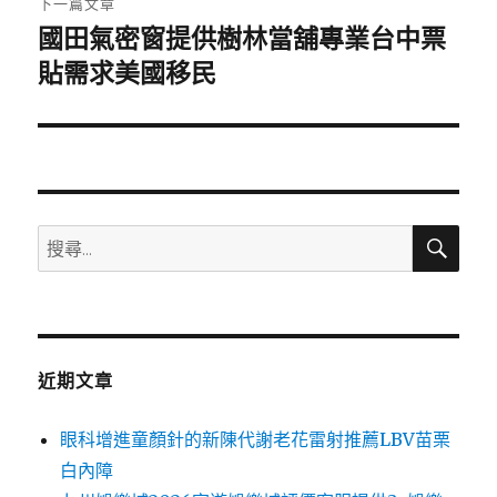
下一篇文章
國田氣密窗提供樹林當舖專業台中票
下
一
貼需求美國移民
篇
文
章:
搜
搜
尋
尋
關
鍵
字:
近期文章
眼科增進童顏針的新陳代謝老花雷射推薦LBV苗栗
白內障