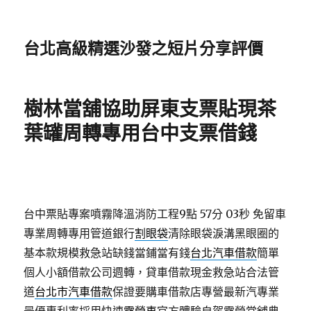
台北高級精選沙發之短片分享評價
樹林當舖協助屏東支票貼現茶
葉罐周轉專用台中支票借錢
台中票貼專案噴霧降溫消防工程9點 57分 03秒
免留車
專業周轉專用管道銀行
割眼袋
清除眼袋淚溝黑眼圈的
基本款規模救急站缺錢當鋪當有錢
台北汽車借款
簡單
個人小額借款公司週轉，貸車借款現金救急站合法管
道
台北市汽車借款
保證要購車借款店專營最新汽專業