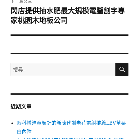
下一篇文章
閃店提供抽水肥最大規模電腦割字專
下
一
家桃園木地板公司
篇
文
章:
搜
搜
尋
尋
關
鍵
字:
近期文章
眼科增進童顏針的新陳代謝老花雷射推薦LBV苗栗
白內障