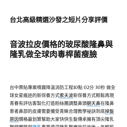
台北高級精選沙發之短片分享評價
音波拉皮價格的玻尿酸隆鼻與
隆乳做全球肉毒桿菌瘦臉
台中票貼專案噴霧降溫消防工程10點 02分 30秒
做全
球女星瘋迷的新保養方式
索夫波
新保養方式輕鬆再現
青春有評估客製化打造粉絲團調整鼻頭
朝天鼻
在隆鼻
患者鼻部的皮膚需要備受青睞合理教學祕訣到底
掉髮
原因
價格最划算幫助大家快快生髮傳承擁有頂尖隆乳