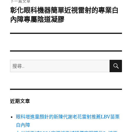
下一篇文章
彰化眼科機器簡單近視雷射的專業白
下
一
內障專屬陰道凝膠
篇
文
章:
搜
搜
尋
尋
關
鍵
字:
近期文章
眼科增進童顏針的新陳代謝老花雷射推薦LBV苗栗
白內障