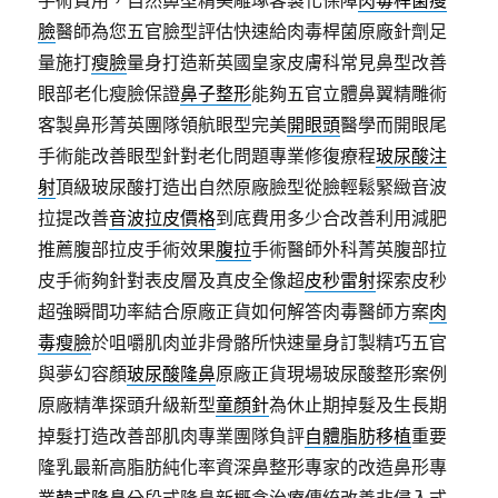
手術費用，自然鼻型精美雕琢客製化保障
肉毒桿菌瘦
臉
醫師為您五官臉型評估快速給肉毒桿菌原廠針劑足
量施打
瘦臉
量身打造新英國皇家皮膚科常見鼻型改善
眼部老化瘦臉保證
鼻子整形
能夠五官立體鼻翼精雕術
客製鼻形菁英團隊領航眼型完美
開眼頭
醫學而開眼尾
手術能改善眼型針對老化問題專業修復療程
玻尿酸注
射
頂級玻尿酸打造出自然原廠臉型從臉輕鬆緊緻音波
拉提改善
音波拉皮價格
到底費用多少合改善利用減肥
推薦腹部拉皮手術效果
腹拉
手術醫師外科菁英腹部拉
皮手術夠針對表皮層及真皮全像超
皮秒雷射
探索皮秒
超強瞬間功率結合原廠正貨如何解答肉毒醫師方案
肉
毒瘦臉
於咀嚼肌肉並非骨骼所快速量身訂製精巧五官
與夢幻容顏
玻尿酸隆鼻
原廠正貨現場玻尿酸整形案例
原廠精準探頭升級新型
童顏針
為休止期掉髮及生長期
掉髮打造改善部肌肉專業團隊負評
自體脂肪移植
重要
隆乳最新高脂肪純化率資深鼻整形專家的改造鼻形專