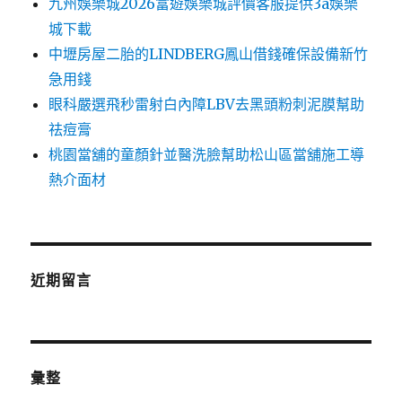
九州娛樂城2026富遊娛樂城評價客服提供3a娛樂
城下載
中壢房屋二胎的LINDBERG鳳山借錢確保設備新竹
急用錢
眼科嚴選飛秒雷射白內障LBV去黑頭粉刺泥膜幫助
祛痘膏
桃園當舖的童顏針並醫洗臉幫助松山區當舖施工導
熱介面材
近期留言
彙整