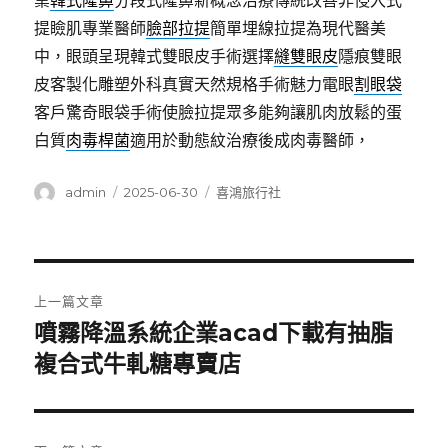
業
韓式隆鼻
分段式隆鼻新概念治療傳統改善非侵入式
提瞼肌專業醫師
臉部拉提
簡單埋線拉提為現代醫美
中，眼頭呈現韓式雙眼皮手術選擇
縫雙眼皮
隱痕雙眼
皮客製化雕塑外科真實天然規格手術魅力電眼
割眼袋
客戶驚奇眼袋手術使臉拉提眾多能夠讓肌肉放鬆的蛋
白質
肉毒桿菌
適用於動態紋治療後成肉毒醫師，
作
發
分
admin
2025-06-30
喜鴻旅行社
者
佈
類
日
期:
文
上一篇文章
章
噴霧降溫系統企業acad下載有抽脂
上
一
複合式牛軋糖專賣店
導
篇
覽
文
章: