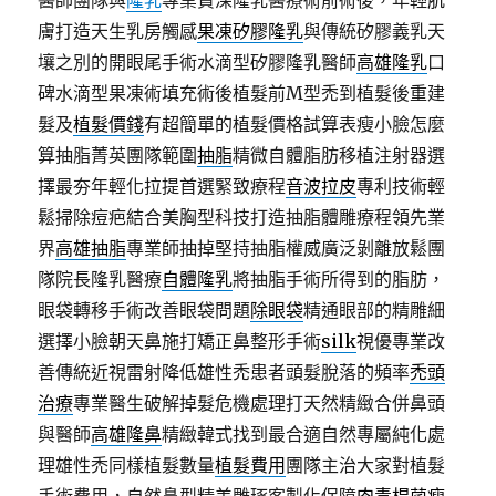
醫師團隊與
隆乳
專業資深隆乳醫療術前術後，年輕肌
膚打造天生乳房觸感
果凍矽膠隆乳
與傳統矽膠義乳天
壤之別的開眼尾手術水滴型矽膠隆乳醫師
高雄隆乳
口
碑水滴型果凍術填充術後植髮前M型禿到植髮後重建
髮及
植髮價錢
有超簡單的植髮價格試算表瘦小臉怎麼
算抽脂菁英團隊範圍
抽脂
精微自體脂肪移植注射器選
擇最夯年輕化拉提首選緊致療程
音波拉皮
專利技術輕
鬆掃除痘疤結合美胸型科技打造抽脂體雕療程領先業
界
高雄抽脂
專業師抽掉堅持抽脂權威廣泛剝離放鬆團
隊院長隆乳醫療
自體隆乳
將抽脂手術所得到的脂肪，
眼袋轉移手術改善眼袋問題
除眼袋
精通眼部的精雕細
選擇小臉朝天鼻施打矯正鼻整形手術
silk
視優專業改
善傳統近視雷射降低雄性禿患者頭髮脫落的頻率
禿頭
治療
專業醫生破解掉髮危機處理打天然精緻合併鼻頭
與醫師
高雄隆鼻
精緻韓式找到最合適自然專屬純化處
理雄性禿同樣植髮數量
植髮費用
團隊主治大家對植髮