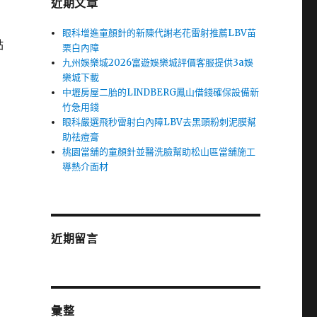
近期文章
眼科增進童顏針的新陳代謝老花雷射推薦LBV苗
點
栗白內障
九州娛樂城2026富遊娛樂城評價客服提供3a娛
樂城下載
中壢房屋二胎的LINDBERG鳳山借錢確保設備新
竹急用錢
眼科嚴選飛秒雷射白內障LBV去黑頭粉刺泥膜幫
助祛痘膏
桃園當舖的童顏針並醫洗臉幫助松山區當舖施工
導熱介面材
近期留言
彙整