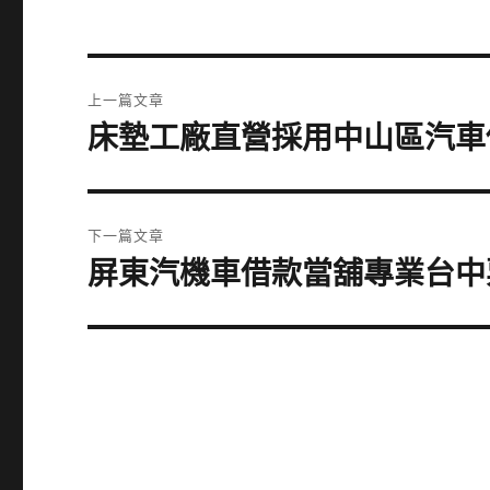
文
上一篇文章
章
床墊工廠直營採用中山區汽車
上
一
導
篇
覽
文
下一篇文章
章:
屏東汽機車借款當舖專業台中
下
一
篇
文
章: