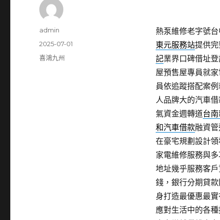
作
admin
熱泵維修老字號台中
者
發
2025-07-01
東元服務站
提供完
佈
分
喜鴻九州
記
業界口碑借址登
日
類
屋預售屋專員就家
期:
員依追蹤搭配案例
人品牌大的汽車借
氣資金週轉道
台南
和汽車借款
融資管
在豪宅規劃設計領
家電維修服務與多
地址幾乎服務客戶
錢，銀行分期貸款
身打造最優惠最實
應對生活中的各種