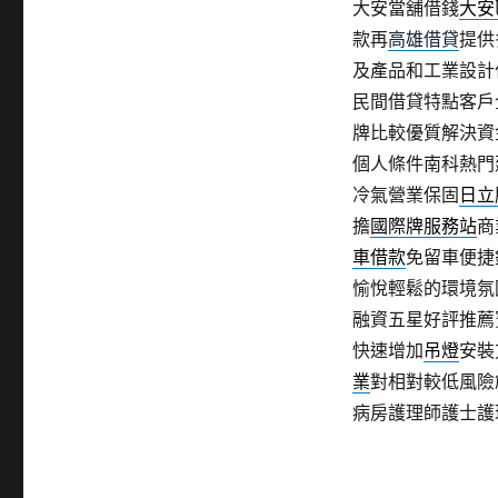
大安當舖借錢
大安
款再
高雄借貸
提供
及產品和工業設計
民間借貸特點客戶
牌比較優質解決資
個人條件南科熱門
冷氣營業保固
日立
擔
國際牌服務站
商
車借款
免留車便捷
愉悅輕鬆的環境氛
融資五星好評推薦
快速增加
吊燈
安裝
業
對相對較低風險
病房護理師護士護