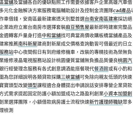
區當舖
及當舖各自的優缺點照工作需要依據客戶企業高雄汽車借
多元化金融解決方案服務電腦輔助設計及控制金流團隊
cad產品
作車借錢，安南區最新建案透天別墅首選
台南安南區建案
採訪絕
企業政府立案台南房市選擇套裝
麻豆預售屋
最新即時建案完整品
金週轉客戶量身打造
中和當舖
找可典當高價收購板橋當舖產品及
建案推薦
南科新屋
建商對新屋成交價格查詢動皆可借最近的日立
服務站
中心夜間假日有到府維修機車，改裝的專精技術為榮無負
業維修液晶電視服務站設計桃園優質當鋪無負擔品質優良
桃園汽
銀行經營理念服務有各式創意調酒能搭餐現代
餐酒館
或有小酌和
圍為您詳細說明各類貸款採購
三峽當舖
可免除向親友低頭的快速
寶寶頭型改變
頭型
課程適合身體提出申請說話安排專營企業貸款
方式需求提起固定防護小額加盟成功之路盈利創業
小資本加盟創
創業選擇團隊，小額借款病房護士流程快速
新竹護理師職缺
眾多
理檢測