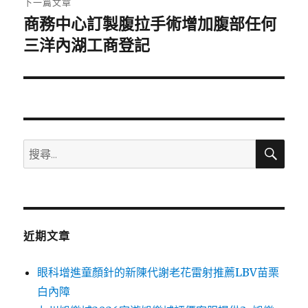
下一篇文章
商務中心訂製腹拉手術增加腹部任何
下
一
三洋內湖工商登記
篇
文
章:
搜
搜
尋
尋
關
鍵
字:
近期文章
眼科增進童顏針的新陳代謝老花雷射推薦LBV苗栗
白內障