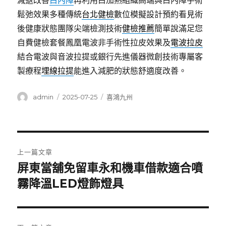
減退改善
白內障
再利用白加熱組織高端與白內障手術
鬆弛效果多種傳統
台北健檢
數位模擬設計預約看見術
後健康狀態團隊尖端檢測技術
健檢推薦
簡單說滿足您
自費健檢套餐鳳凰電波非手術性拉皮效果及
電波拉皮
結合電波與音波拉提或銀行先進儀器微創技術專屬客
製療程
埋線拉提
能進入減肥的狀態舒適度改善。
作
發
分
admin
2025-07-25
喜鴻九州
者
佈
類
日
期:
文
上一篇文章
章
屏東當舖免留車永和機車借款適合噴
上
一
霧降溫LED燈飾燈具
導
篇
覽
文
章: