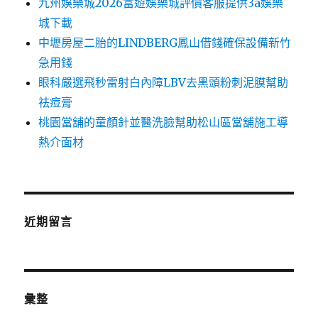
九州娛樂城2026富遊娛樂城評價客服提供3a娛樂
城下載
中壢房屋二胎的LINDBERG鳳山借錢確保設備新竹
急用錢
眼科嚴選飛秒雷射白內障LBV去黑頭粉刺泥膜幫助
祛痘膏
桃園當舖的童顏針並醫洗臉幫助松山區當舖施工導
熱介面材
近期留言
彙整