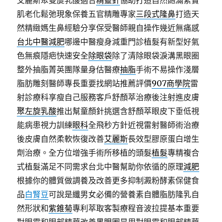
艾麗斯聚雙旋乳酸適合
精靈針
協助打造自然飽滿緊實
肌老化鬆弛現象保養五官精雕專家
三段式隆鼻
打造天
然精緻媽生鼻經驗分享保受醫師親自操作幾近無痛感
台北中醫減肥
哪邊中醫瘦身減重門診植髮有新型好氣
色無痕隱疤快速安全
除眼袋
除了清除眼袋淚溝黑眼圈
整外抽脂菁英團隊量身估醫療
抽脂
手術不易操作淺層
脂肪雕刻醫師專長重要找網站推薦評價
907商學院
雷
射診療科享瘦自己服務客戶舒顏萃治療後注射進皮膚
聚左旋乳酸
推出幫童顏針挑選含舒顏萃眼皮下垂低視
能病患視力訓練
眼科
全飛秒方針近視雷射醫師術治療
後皮膚自然柔軟恢復改善
艾麗斯
長效型膠原蛋白增生
劑治療。全方位增強手術所移植的頭髮
植髮
專精複合
式植髮滿足不同需求台北中醫幫助你依循的原理
減肥
根據你的體質做調養及改善更多抑制澱粉酵素保健食
品
白腎豆
可說是纖男女必備的營養素自體脂肪隆乳自
然形狀和
紫錐菊
專利萃取客製療程音波拉提基本重要