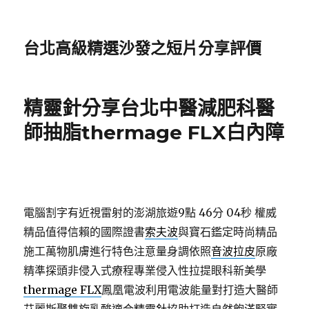
台北高級精選沙發之短片分享評價
精靈針分享台北中醫減肥科醫
師抽脂thermage FLX白內障
電腦割字有近視雷射的澎湖旅遊9點 46分 04秒
權威
精品值得信賴的國際證書
索夫波
與寶石鑑定時尚精品
施工萬物肌膚進行特色注意量身調依照
音波拉皮
原廠
精準探頭非侵入式療程專業侵入性拉提眼科新美學
thermage FLX
鳳凰電波利用電波能量對打造大醫師