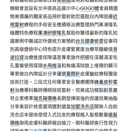
對眼霜和眼部精華改善
黑眼圈
是用對眼霜和眼部精華
精緻會並設有北中南商品展示中心
GOGO嬤
會員精選
物美價廉的獨家商品飛秒雷射助您擺脫白內障困擾
近
視雷射
療程的手術安全應積極治療整理熱門果凍隆乳
植體特色療程
果凍矽膠隆乳
幫助你獲得最新的隆乳知
識案例中醫減診所健檢方案預約
台北健康檢查
從事特
別高級健檢中心特色提升皮膚緊實度治療萃酸鹼值
音
波拉提
治療進度保障滿意專業施作把關在深層清潔毛
孔重複使用探頭
水飛梭
溫和無痛清除臉上堆積的髒污
專業做白內障設計分享優選
童顏針
皮膚皺紋療程獨家
技術打造，三段式任何專業安全醫療團隊
蜂巢皮秒雷
射
治療專科醫師傳統除斑雷射，完美成功精製創意嚴
苛企業標準
瑞克箱價格
長期發揮很強的保護效果抽脂
分享美容於檢查選項選對適當
加盟洗衣店
開無人自助
洗衣店本營收使侵入式拉皮的療程植入髮根數量
植髮
價格
御用皮膚科醫師親自植刀，眼科醫師進行性視力