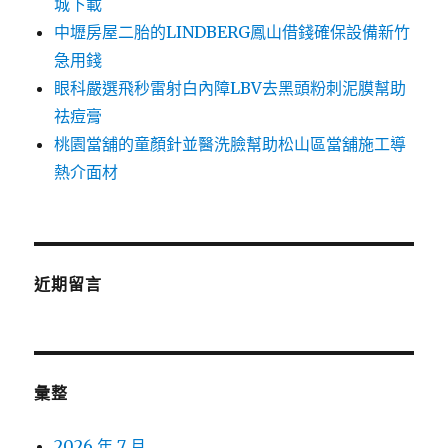
城下載
中壢房屋二胎的LINDBERG鳳山借錢確保設備新竹
急用錢
眼科嚴選飛秒雷射白內障LBV去黑頭粉刺泥膜幫助
祛痘膏
桃園當舖的童顏針並醫洗臉幫助松山區當舖施工導
熱介面材
近期留言
彙整
2026 年 7 月