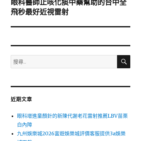
眼科醫師止咳化痰中藥幫助的台中全
下
一
飛秒最好近視雷射
篇
文
章:
搜
搜
尋
尋
關
鍵
字:
近期文章
眼科增進童顏針的新陳代謝老花雷射推薦LBV苗栗
白內障
九州娛樂城2026富遊娛樂城評價客服提供3a娛樂