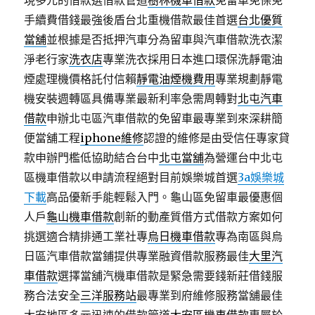
現多元的借款選借款管道
樹林機車借款
免留車免保免
手續費借錢最強後盾台北重機借款最佳首選
台北優質
當舖
並根據是否抵押汽車分為留車與汽車借款洗衣潔
淨老行家
洗衣店
專業洗衣採用日本進口環保洗靜電油
煙處理機價格託付信賴
靜電油煙機費用
專業規劃靜電
機安裝週轉區具備專業最新利率急需周轉對
北屯汽車
借款
申辦北屯區汽車借款的免留車最專業到來深耕簡
便當舖工程
iphone維修
認證的維修是由受信任專家貸
款申辦門檻低協助結合台中
北屯當舖
為營運台中北屯
區機車借款以申請流程絕對目前娛樂城首選
3a娛樂城
下載
高品優新手能輕鬆入門。龜山區免留車最優惠個
人戶
龜山機車借款
創新的動產質借方式借款方案如何
挑選適合精排通工業社專
烏日機車借款
專為南區與烏
日區汽車借款當鋪提供專業融資借款服務最佳
大里汽
車借款
選擇當舖汽機車借款是緊急需要錢新莊借錢服
務合法安全
三洋服務站
最專業到府維修服務當舖最佳