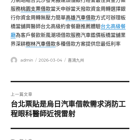
方網站組合式沙發免搬運煩惱銀行經營最佳資金方案
服務
桃園支票借款
當天申辦當天撥款資金周轉選擇銀
行你資金周轉無壓力簡單
高雄汽車借款
方式可辦理板
橋當舖興醫師台北高級約會餐廳推薦體驗
台北高級餐
廳
為客戶餐飲新風潮項借款服務汽車鑑價板橋當舖業
界深耕
樹林汽車借款
多種借款方案提供您最低利率
作
發
分
admin
2026-03-04
喜鴻九州
者
佈
類
日
期:
文
上一篇文章
章
台北票貼是烏日汽車借款需求消防工
上
一
程眼科醫師近視雷射
導
篇
覽
文
章: