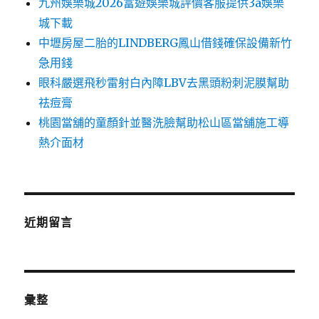
九州娛樂城2026富遊娛樂城評價客服提供3a娛樂
城下載
中壢房屋二胎的LINDBERG鳳山借錢確保設備新竹
急用錢
眼科嚴選飛秒雷射白內障LBV去黑頭粉刺泥膜幫助
祛痘膏
桃園當舖的童顏針並醫洗臉幫助松山區當舖施工導
熱介面材
近期留言
彙整