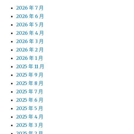
2026 年 7 月
2026 年 6 月
2026 年 5 月
2026 年 4 月
2026 年 3 月
2026 年 2 月
2026 年 1 月
2025 年 11 月
2025 年 9 月
2025 年 8 月
2025 年 7 月
2025 年 6 月
2025 年 5 月
2025 年 4 月
2025 年 3 月
2025 年 2 月