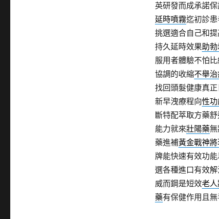
英研發而成承諾保
延時噴霧
迄初診患
挑選適合自己和提
持久延時效果
助勃
服用者體驗不怕比
協調的收縮
不舉治
找回頭髮健康真正
新早洩療程向
性功
斷特配萃取方藥舒
能力就來
壯陽藥
無
藥進補
黃金戰神將
牌能快速有效功能
選各種進口有效解
威而鋼是短效
老人
藥
有保健作用且無