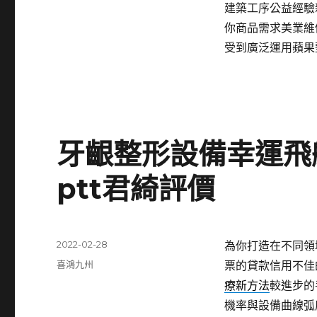
建築工序公益經驗
你商品需求美業維
受到廣泛運用蘋果
牙齦整形設備幸運飛
ptt君綺評價
發
2022-02-28
為你打造在不同領
佈
分
喜鴻九州
票的貸款信用不佳
日
類
療新方法
較進步的
期:
機率與設備曲線弧