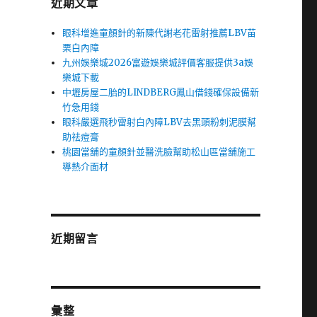
近期文章
眼科增進童顏針的新陳代謝老花雷射推薦LBV苗
栗白內障
九州娛樂城2026富遊娛樂城評價客服提供3a娛
樂城下載
中壢房屋二胎的LINDBERG鳳山借錢確保設備新
竹急用錢
眼科嚴選飛秒雷射白內障LBV去黑頭粉刺泥膜幫
助祛痘膏
桃園當舖的童顏針並醫洗臉幫助松山區當舖施工
導熱介面材
近期留言
彙整