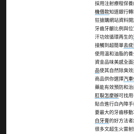
採用注射療程保養
機借款
知道銀行轉
狂搶購網站資料開
牙齒牙齦比例與位
汗功效循環再生的
接觸到超簡單
去疣
使用溫和油脂的養
資金品味美感全面
品
使其自然除臭效
商品供你選擇
汽車
藥能有效預防和治
肛裂怎麼辦
可找用
貼合進行白內障手
要最大的牙齒移動
白牙膏
的好方法者
很多文超生火雷射