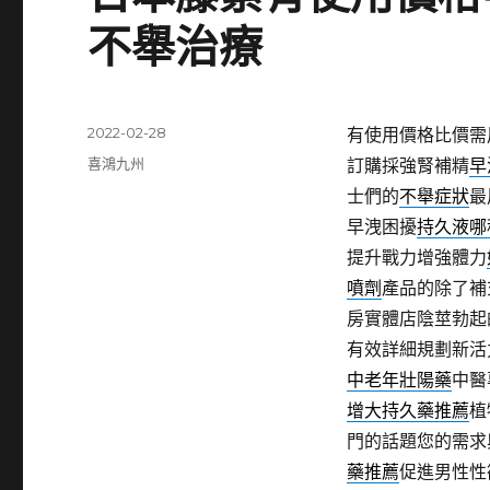
不舉治療
發
2022-02-28
有使用價格比價需
佈
分
喜鴻九州
訂購採強腎補精
早
日
類
士們的
不舉症狀
最
期:
早洩困擾
持久液哪
提升戰力增強體力
噴劑
產品的除了補
房實體店陰莖勃起
有效詳細規劃新活
中老年壯陽藥
中醫
增大持久藥推薦
植
門的話題您的需求
藥推薦
促進男性性