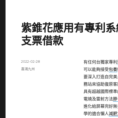
紫錐花應用有專利系
支票借款
發
2022-02-28
有任何台獨家專利
佈
分
喜鴻九州
可以能夠接受
包養
日
類
要深入打造自完美
期:
務站來協助復原客
具有超越國際標準
電燒及雷射方法
脖
進化給屏幕完好無
學的適合懶人
減肥