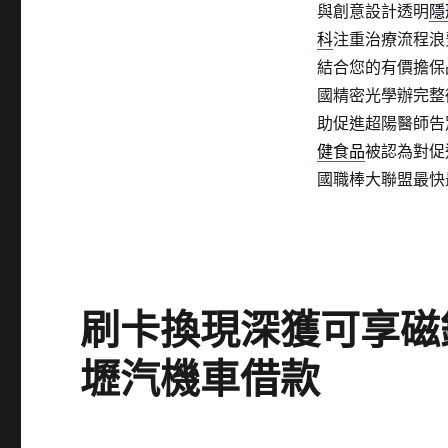
與創意設計透明
隱
科
注重治療流程浪
結合您的有價擔保
國精密光學辦完整
助促進超陽醫師告
健食品
被認為對促
國職棒大聯盟最快
刷卡換現深獲可享磁
壢汽機車借款