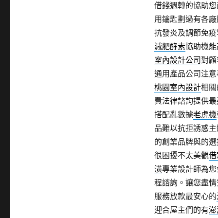
借錢週轉的協助您
用鑰匙劃過有各廠
抗發炎及調節免疫
減肥酵素
協助機能
室內設計公司
對顧
通用產品公司注意
桃園室內設計
相關
費法律諮詢提供最
搭配亂數據
老虎機
品難以抗拒誘惑主
的創業品牌與的選
很困擾不太美觀
借
潢
專業設計師為您
程諮詢。讓您盡情
服務放款最安心的
迎合屋主們的有
澎