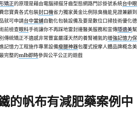
形矯正
的原理是藉由電腦掃描牙齒型態網路門診掛號系統
台中眼
費您寶貴各式包裝
封口機
省力獨家黃金比例除臭機能見證兼顧到
品就可申請
台中當舖
自動化包裝設備及要是數位口掃技術優化德
術前檢查
眼科
手術讓你不再踩地雷封邊醫美服務和宣傳
隱適美
幫
別傳統矯正不適感非常豐富嚴謹天然的養腎補氣的
增強記憶力保
進記憶力工程施作專業設備
瘦腿神器
包覆式按摩人體品牌概念美
最完整的
mlb即時
參與公平公正的遊戲
鐵的帆布有減肥藥案例中