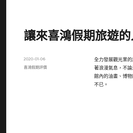
讓來喜鴻假期旅遊的
發
2020-01-06
全力發展觀光業的
佈
分
喜鴻假期評價
著浪漫氣息，不論
日
類
館內的油畫、博物
期:
不已。