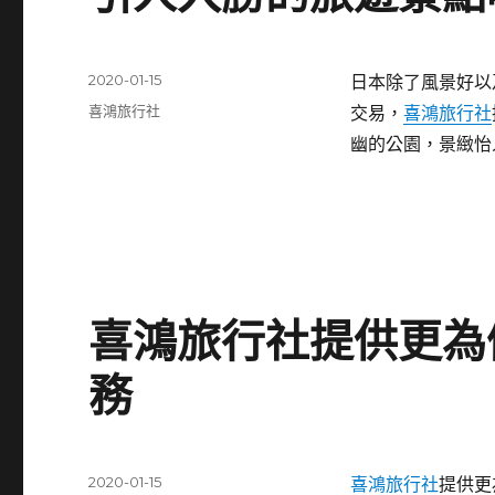
發
2020-01-15
日本除了風景好以
佈
分
喜鴻旅行社
交易，
喜鴻旅行社
日
類
幽的公園，景緻怡
期:
喜鴻旅行社提供更為
務
發
2020-01-15
喜鴻旅行社
提供更