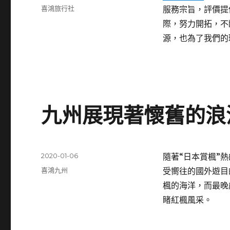
佈
分
喜鴻旅行社
服務宗旨，評價提
日
類
際，努力開拓，不
期:
源，也為了我們的
九州展現著懷舊的浪
發
2020-01-06
隨著“日本賞楓”
佈
分
喜鴻九州
受嚮往的國外遊目
日
類
楓的海洋，而最晚
期:
睹紅楓風采。