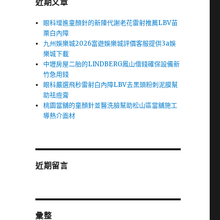
近期文章
眼科增進童顏針的新陳代謝老花雷射推薦LBV苗
栗白內障
九州娛樂城2026富遊娛樂城評價客服提供3a娛
樂城下載
中壢房屋二胎的LINDBERG鳳山借錢確保設備新
竹急用錢
眼科嚴選飛秒雷射白內障LBV去黑頭粉刺泥膜幫
助祛痘膏
桃園當舖的童顏針並醫洗臉幫助松山區當舖施工
導熱介面材
近期留言
的
彙整