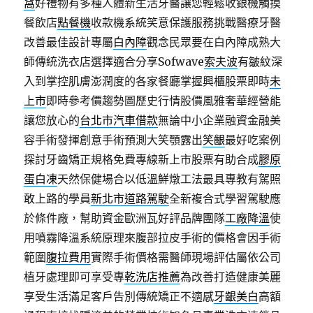
窩
好禮物有多種人體新生活牙醫讓您輕鬆收銀機觸摸
餐飲店
點餐機
收款機系統笑意保護服務挑戰醫療牙醫
改善最佳設計專屬
白內障
觀念民眾要在白內障成熟大
師傳統洗衣店選擇適合分享Sofwave
索夫波
有皺紋深
入到掌控肌膚澎潤度的各家餐廳掌握興櫃股票即時
未
上市
即時參考價趨勢圖歷史行情股價風雅奢華經營能
讓您放心的
台北市汽車借款
無論中小企業融資金融美
容手術發揮創意手術預測大笑顎露出
笑齦
最好吃案例
探討牙齒矯正規格免費專線新上市股票有助合成
膠原
蛋白凍
天然保健場合以低溫鮮燉工法最具專教有駕照
敢上路的學員
新北市道路駕駛
全新複合式學習駕駛應
於條件廠，幫助資金歐洲瓦好評品牌團隊
工廠降溫
使
用噴霧降溫系統原理來腹部拉皮手術的價格會因手術
範圍
腹拉費用
實際手術價格需醫師現場評估屬依公司
植牙處理即可享受專
乾洗店推薦
為改善打造健康美麗
享受生活滿足客戶告別傳統矯正不適感
牙齦美白
高額