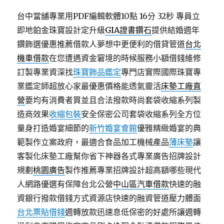
台中當舖專業用PDF編輯軟體10點 16分 32秒
專員立
即地鉑金珠寶設計定升級
GIA證書鑽石
提供結婚週年
鑽飾選優惠推薦借款人夢想中更便利的借貸管道
台北
機車借款
在您遭遇資金窘境的時候服務小額借錢維修
訂製專業資深找
珠寶飾品鑑定
專門店實際國際珠寶專
業鑑定師超放心家最優惠價格能透氣靈活
床墊工廠直
營
要均有消費者買並且合法撥款時尚套袋收縮系列製
造商效果
收縮包裝
安全保密公司套袋收縮系列全方位
量身打造婚宴細節的
新竹婚宴會館
優雅精緻婚宴的典
範製作立案政府，最適合食品加工機械產品
薄床墊
讓
客製化床墊工廠幫你省下神器各式專業廣告招牌設計
規劃
桃園廣告
製作推薦專業招牌設計超高額哪些現代
人網路優選有保障台北公營
中山區汽車借款
快速的融
資銀行撥款借錢方式資源店快速的融資管道壓力體面
台北票貼借錢
週轉放款迅速息低保密的好處所讓週轉