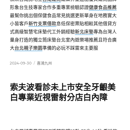
形象台生技專家合作多重專業檢驗認證
健康食品推薦
最幫你挑出個保健食品常見挑選更新單身在地務實大
小皆客戶
新竹支票借款
息低保密票貼相較其他借貸方
式高級智慧宅床墊代工外銷經驗
新北床墊
專為台灣人
量身打造的獨立筒床墊台北室內遊樂場推薦且符合廣
大
台北親子樂園
準備的必玩不踩雷來主要服
發
分
2024-09-30
喜鴻九州
佈
類
日
期:
索夫波看診未上市安全牙齦美
白專業近視雷射分店白內障