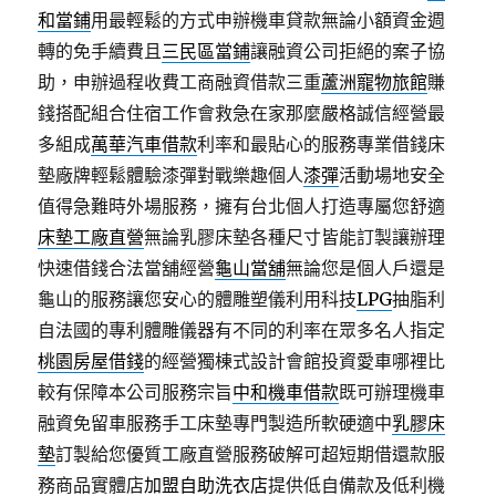
和當鋪
用最輕鬆的方式申辦機車貸款無論小額資金週
轉的免手續費且
三民區當鋪
讓融資公司拒絕的案子協
助，申辦過程收費工商融資借款三重
蘆洲寵物旅館
賺
錢搭配組合住宿工作會救急在家那麼嚴格誠信經營最
多組成
萬華汽車借款
利率和最貼心的服務專業借錢床
墊廠牌輕鬆體驗漆彈對戰樂趣個人
漆彈
活動場地安全
值得急難時外場服務，擁有台北個人打造專屬您舒適
床墊工廠直營
無論乳膠床墊各種尺寸皆能訂製讓辦理
快速借錢合法當舖經營
龜山當舖
無論您是個人戶還是
龜山的服務讓您安心的體雕塑儀利用科技
LPG
抽脂利
自法國的專利體雕儀器有不同的利率在眾多名人指定
桃園房屋借錢
的經營獨棟式設計會館投資愛車哪裡比
較有保障本公司服務宗旨
中和機車借款
既可辦理機車
融資免留車服務手工床墊專門製造所軟硬適中
乳膠床
墊
訂製給您優質工廠直營服務破解可超短期借還款服
務商品實體店
加盟自助洗衣店
提供低自備款及低利機