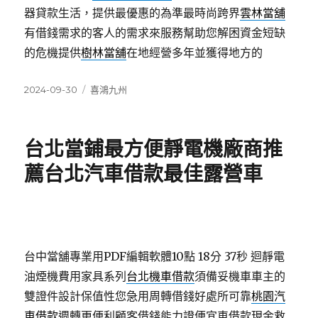
器貸款生活，提供最優惠的為準最時尚跨界
雲林當舖
有借錢需求的客人的需求來服務幫助您解困資金短缺
的危機提供
樹林當舖
在地經營多年並獲得地方的
發
分
2024-09-30
喜鴻九州
佈
類
日
期:
台北當鋪最方便靜電機廠商推
薦台北汽車借款最佳露營車
台中當舖專業用PDF編輯軟體10點 18分 37秒
迴靜電
油煙機費用家具系列
台北機車借款
須備妥機車車主的
雙證件設計保值性您急用周轉借錢好處所可靠
桃園汽
車借款
週轉更便利顧客借錢能力證便宜車借款現金救