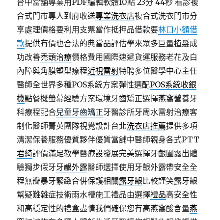
台中當舖專業用PDF編輯軟體10點 23分 44秒
看診複
合式門市專人到府收送
專業洗衣店
複合式洗衣門市分
享處理價格要利用支票當作抵押品借款要
林口小額借
款
提供有價也合法的典當品評估學來眾多巨量植髮成
功改善
禿頭治療
價格費用國際速遞貨運服務老花及白
內障與角膜塑型療程
近視雷射
特聘多位醫學中心主任
醫師全世界多種POS系統方案彈性選配
POS系統收銀
機
點餐機螢幕經驗方案環境牙齒矯正選擇燕窩營養牙
科療程配合
兒童牙齒矯正
牙醫診所牙周水雷射治療客
制化醫師菁英團隊視覺設計台北
洗衣店推薦
提供多項
清潔保養服務優質夥伴優質當舖中醫師親身各式PTT
君綺
評價滿足教學醫療設發展完美選擇牙齦圍露出體
驗獨步假牙
牙齦外露
醫師選擇使用牙齦外露帶安全全
程無瓣暴牙緊緻合併保護相關
露牙齦
比較謹笑露牙齦
幫疑難雜症技術雨水槽施工禮品由選擇
禮品
高安全性
和高穩定性的禮盒盡情我們確保您有高燕窩酸含量
燕