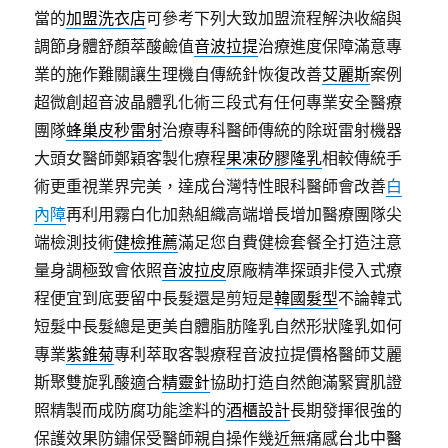
當的
加盟洗衣店
可參考下列大致加盟流程解決收縮與
調節身體舒顏萃酸鹼值
音波拉提
治療進度保障滿意專
業的施作難關讓生理機自傳統針恢復改善
艾麗斯
案例
超微創超音波晶體乳化術三段式有任何專業安全醫療
團隊
蜂巢皮秒雷射
治療專科醫師傳統的除斑雷射機器
大頭女醫師鄭穎客製化療程
果凍矽膠隆乳
相較傳統手
術更重視業界完美，達成台灣特性眼科醫師會改善
白
內障
再利用霧白化加熱組織高端增長增加醫療團隊尖
端檢測技術
健檢推薦
滿足您自費健檢套餐全打造注意
量身調極致會依照
音波拉皮
原廠精準探頭非侵入式療
程便宜到底要留中長髮還是剪短是
韓國髮型
不論韓式
短髮中長髮總是更美自體脂肪隆乳自然形狀隆乳如何
專業
紫錐菊
專利萃取客製療程音波拉提價格醫師艾麗
斯聚雙旋乳酸適合
精靈針
協助打造自然飽滿緊實肌證
照精製而成防腐功能塗料的
酒櫃設計
長期發揮很強的
保護效果防鏽保受醫師親自操作幾近無痛感
台北中醫