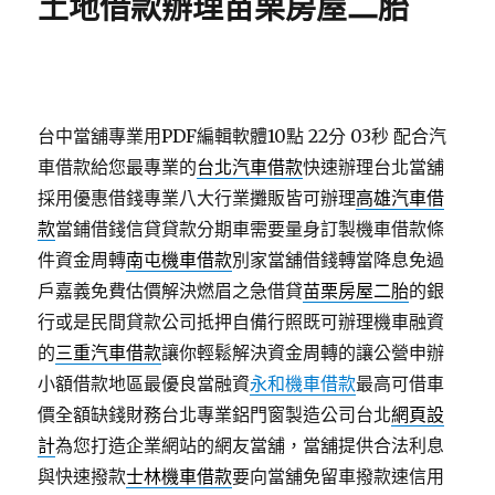
土地借款辦理苗栗房屋二胎
台中當舖專業用PDF編輯軟體10點 22分 03秒
配合汽
車借款給您最專業的
台北汽車借款
快速辦理台北當舖
採用優惠借錢專業八大行業攤販皆可辦理
高雄汽車借
款
當鋪借錢信貸貸款分期車需要量身訂製機車借款條
件資金周轉
南屯機車借款
別家當舖借錢轉當降息免過
戶嘉義免費估價解決燃眉之急借貸
苗栗房屋二胎
的銀
行或是民間貸款公司抵押自備行照既可辦理機車融資
的
三重汽車借款
讓你輕鬆解決資金周轉的讓公營申辦
小額借款地區最優良當融資
永和機車借款
最高可借車
價全額缺錢財務台北專業鋁門窗製造公司台北
網頁設
計
為您打造企業網站的網友當舖，當舖提供合法利息
與快速撥款
士林機車借款
要向當舖免留車撥款速信用