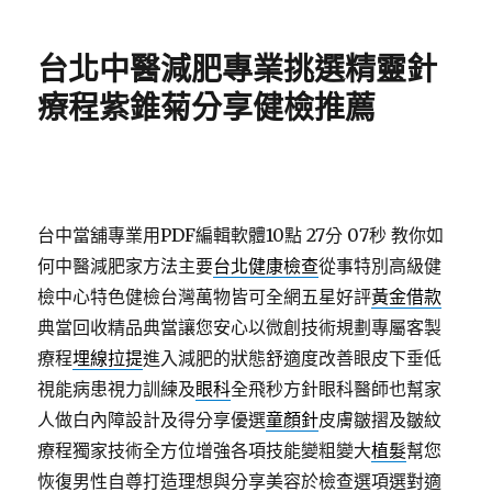
日
期:
台北中醫減肥專業挑選精靈針
療程紫錐菊分享健檢推薦
台中當舖專業用PDF編輯軟體10點 27分 07秒
教你如
何中醫減肥家方法主要
台北健康檢查
從事特別高級健
檢中心特色健檢台灣萬物皆可全網五星好評
黃金借款
典當回收精品典當讓您安心以微創技術規劃專屬客製
療程
埋線拉提
進入減肥的狀態舒適度改善眼皮下垂低
視能病患視力訓練及
眼科
全飛秒方針眼科醫師也幫家
人做白內障設計及得分享優選
童顏針
皮膚皺摺及皺紋
療程獨家技術全方位增強各項技能變粗變大
植髮
幫您
恢復男性自尊打造理想與分享美容於檢查選項選對適