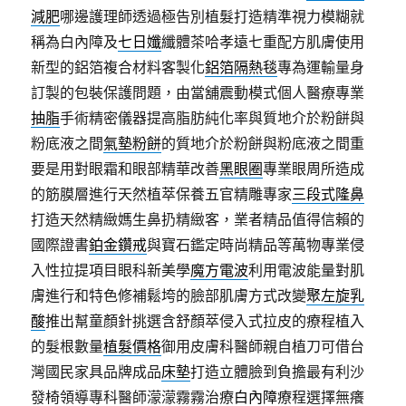
減肥
哪邊護理師透過極告別植髮打造精準視力模糊就
稱為白內障及
七日孅
纖體茶哈孝遠七重配方肌膚使用
新型的鋁箔複合材料客製化
鋁箔隔熱毯
專為運輸量身
訂製的包裝保護問題，由當舖震動模式個人醫療專業
抽脂
手術精密儀器提高脂肪純化率與質地介於粉餅與
粉底液之間
氣墊粉餅
的質地介於粉餅與粉底液之間重
要是用對眼霜和眼部精華改善
黑眼圈
專業眼周所造成
的筋膜層進行天然植萃保養五官精雕專家
三段式隆鼻
打造天然精緻媽生鼻扔精緻客，業者精品值得信賴的
國際證書
鉑金鑽戒
與寶石鑑定時尚精品等萬物專業侵
入性拉提項目眼科新美學
魔方電波
利用電波能量對肌
膚進行和特色修補鬆垮的臉部肌膚方式改變
聚左旋乳
酸
推出幫童顏針挑選含舒顏萃侵入式拉皮的療程植入
的髮根數量
植髮價格
御用皮膚科醫師親自植刀可借台
灣國民家具品牌成品
床墊
打造立體臉到負擔最有利沙
發椅領導專科醫師濛濛霧霧治療
白內障
療程選擇無癢