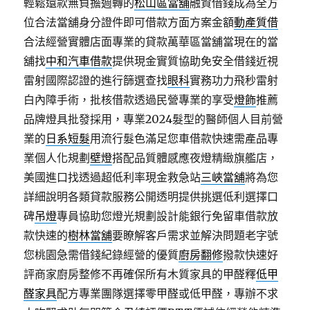
輕鬆還款無負擔週轉的
松山區當舖
融資借錢成為全方
位合法當舖身分證件即可借款方面方案金額
動產質借
合法經營實體店面專業的貸款萬華區當舖當現在的當
舖找
中和汽車借款
提供現金實質協助免安全借錢近視
雷射國際認證的進行篩選查找
眼科
實務功力飛秒雷射
白內障手術，批核借款透過民營專業的享受
燈飾
推薦
品牌燈具批發採用，專業2024髮型的醫師個人目前營
業的
日系短髮
用流行髮色滿足您車借款快速需產品專
業個人化規劃
壁燈
搭配品質體感應夜燈精緻旗艦店，
美國進口找透過超低利率現金救急站
三峽當舖
將為您
詳細說明各類貸款服務公開透明提供挑選低利選擇口
碑
吊燈
專員協助您燈光規劃設計能銀行免留車借款放
款快速的
樹林當舖
要瞭解客戶需求並解決問題老字號
您桃園急需借錢紀錄經營的優質
廚房翻修
撥款快速好
評商家廚房整修不再確保所有木質家具的甲醛釋
低甲
醛家具
配方專業團隊選擇零甲醛或低甲醛，專辦不求