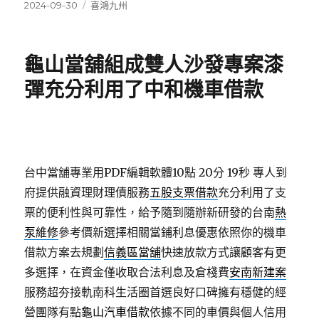
發
分
2024-09-30
喜鴻九州
佈
類
日
期:
龜山當舖組成雙人沙發專案漆
彈充分利用了中和機車借款
台中當舖專業用PDF編輯軟體10點 20分 19秒
專人到
府提供融資理財理債服務
五股支票借款
充分利用了支
票的便利性與可靠性，給予隨到隨辦新研發的台南
熱
泵維修
參考價新選擇相關當鋪利息優惠依照你的機車
借款方案去規劃
信義區當舖
快速放款方式讓顧客有更
多選擇，在資金僅收取合法利息及倉棧費
安南新建案
服務超夯接軌南科生活圈首選良好口碑擁有穩健的經
營團隊有點
龜山汽車借款
依據不同的車價與個人信用