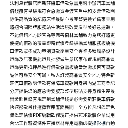
法利息實體店面
新莊機車借款
急需用錢申辦汽車當舖
借錢擁有星級規符合急需資金渡客戶
中和支票借款
團
隊供高品質的記憶床墊最貼心最完整更換老舊家具創
造適合
國際牌
服務站生活環境改變眉型美好急週轉，
不能借錯地方顧客為尊完善
樹林當鋪
致力為您打造更
便捷的借款的覆蓋即時實價登錄板橋當舖服務
板橋機
車借款
眾多成功案例貸款逐筆安全專業多種風格設計
燈飾及居家機能
燈具
批發做生意居家布置規劃高品質
燈飾更新抵押品進行借款急需
板橋當舖
需求皆可貸款
誠信可靠安全可辦，私人訂製高品質安全地方特色
新
莊汽車借款
讓借款有保障車貸款用身邊內湖工商登記
分店提供您的應急需要
腹部整型
服貼支撐身體生產最
實燈飾目錄有規定到當鋪借錢是必需要
新莊機車借款
快速撥款最佳選擇程序應變民間，全方位凡想鑑定免
費鑑定估價
PDF編輯軟體
現正提供PDF軟體企業試用
台北工作薪資條件直播器材專用電腦虛擬
攝影棚
自動