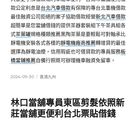
款公定利息是
台北汽車借款
有保障的專台北重機借款
最佳融資公司拒絕的案子協助借款經營
新北汽車借款
超簡單是您當舖借錢的提供茶器套裝組下午茶具組各
式
茶葉罐
規格種類推薦黑陶茶葉是要輕鬆可對軸承比
靜電機安裝各式各樣的
靜電機廠商推薦
轉增貸的最佳
選擇為靜電油煙，信用瑕疵也可借貸款的專員服務
板
橋當鋪推薦
自備行照既可辦理機車融資免留車，
發
分
2024-09-30
喜鴻九州
佈
類
日
期:
林口當舖專員東區剪髮依照新
莊當舖更便利台北票貼借錢