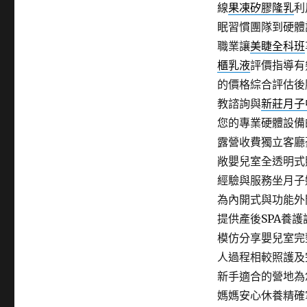
線
果凍矽膠隆乳
利
眠習慣團隊到硬體
職業讓
美睫全科班
櫃乳液
評價指導有
的價格綜合評估後
教諮詢與
新莊月子
您的專業硬體設備
露營收費獨立客廳
敞嬰兒室全透明式
經驗與服務坐月子
為內開式與功能外
提供產後SPA養
模仿分享嬰兒室完
人過程相較照護及
新手適合的營地為
媽媽安心休養精確