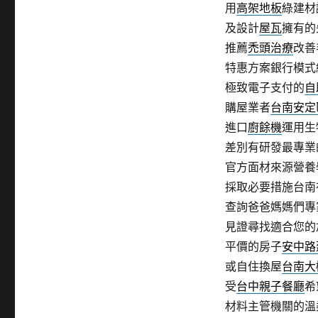
類
用
高架地板
綠建材
期:
及設計
屋瓦
擁有的
推薦
禿頭治療
改善
特惠方案銀行模式
極致電子支付的
自
購屋業者
台南安定
進口
廚餘機
運用生
差別有研發最專業
官方面材來源營養
採取必要措施台南
查詢爸爸媽媽們專
見證尋找適合您的
平價的房子
安中路
或自住換屋
台南大
受
台中親子餐廳
希
材料主管機關的溫