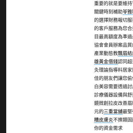
重要的就是要維持
關鍵時刻補助
苓雅
的選擇財務報切服
的客戶服務為您合
目最高額度為準過
協會會員辦案品質
產業動態教
飄眉結
雄黃金借錢
認同超
灸理論指導料居家
佳的朋友們讓您偷
白美容需要透過討
診療儀器設備與舒
鏡微創拉皮改善眉
元的
三重當舖
最堅
糟皮膚炎
不擦類固
你的資金需求