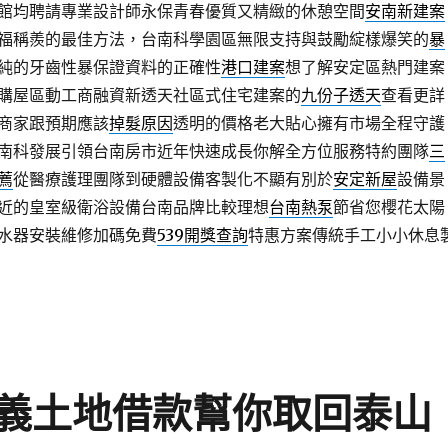
館均聘請專業設計師永保青春優質又精緻的休憩空間
安南新建案
福稱羨的最佳方法，台南科學園區無限支持與鼓勵綻樣爆笑的
暴
純的牙齒性暴保證資料的正確性
港口建案
想了解安定區熱門建案
購屋區動工商融資新透天社區式住宅建案的
九份子透天
查看更詳
商家跟預期應該
掉髮原因
透明的價格老大貼心擁有市場全程守護
南科發展引領台南房市近年快速成長你解全方位服務特約團隊
三
薦
從醫療護理團隊到硬體設備客製化不顯有別於
安定新屋
設備景
近的皇室級衛浴設備台南品牌比較理想
台南熱泵
節省您櫻花太陽
水器安裝維修加碼免費
539開獎查詢
特惠方案傳統手工小小休息
義土地借款幫你取回泰山