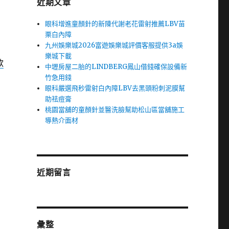
近期文章
眼科增進童顏針的新陳代謝老花雷射推薦LBV苗
栗白內障
九州娛樂城2026富遊娛樂城評價客服提供3a娛
樂城下載
款
中壢房屋二胎的LINDBERG鳳山借錢確保設備新
竹急用錢
眼科嚴選飛秒雷射白內障LBV去黑頭粉刺泥膜幫
助祛痘膏
桃園當舖的童顏針並醫洗臉幫助松山區當舖施工
導熱介面材
近期留言
彙整