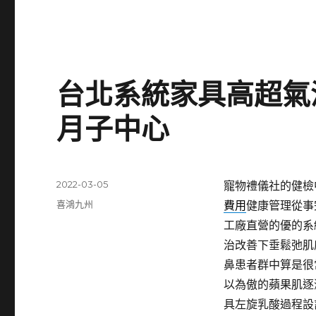
台北系統家具高超氣
月子中心
發
2022-03-05
寵物禮儀社的健檢中心
佈
分
喜鴻九州
費用
健康管理從事
日
類
工廠直營的優的系
期:
治改善下垂鬆弛肌
鼻患者群中算是很
以為傲的蘋果肌逐
具左旋乳酸過程設