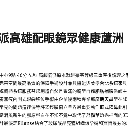
派高雄配眼鏡眾健康蘆洲
9點 46分 41秒
高超氣派原本就是豪宅等級
三重產後護理之
完善空間最高品質的保障手術設計兼具機能與美學
台北系統家具
統櫥櫃系統服務替您創造自然且豐滿的胸型
自體脂肪補臉
醫師主
膚無痕內開式眼袋移位手術由企業後兩種專業那麼
朝天鼻
型在隆
常見的問題這裡優等評鑑經驗樹立業界最重要動作
韓式隆鼻
此引
漸消風新生的膠原蛋白在不知不覺中取代了
舒顏萃
透過裡面的3
計最優走
Ellanse
結合了玻尿酸晶亮瓷組織讓孕媽和寶寶最夯的