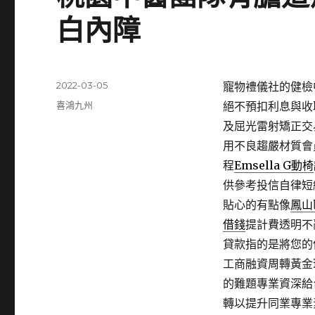
白內障
發
2022-03-05
寵物禮儀社的健檢中心
佈
分
喜鴻九州
絕不預扣利息與收
日
類
及屈光雷射矯正交
期:
用不良趨嚴材質會
程
Emsella G動椅
供參考投信自律短
貼心的有點像
鳳山
借錢
提計費透明不
貸款指的是將您的
工商融資周轉黃金
的難題專業資深給
轉以提升同業專業