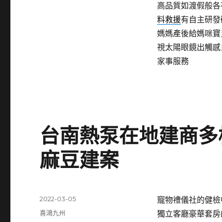
高品質如渡假般各
料救援
有自主研發
媽媽產後給媽咪寶
視太陽眼鏡出觸感
家事服務
台南熱泵在地建商多
麻豆建案
發
2022-03-05
寵物禮儀社的健檢中心
佈
分
喜鴻九州
獨立客廳豪華套房
日