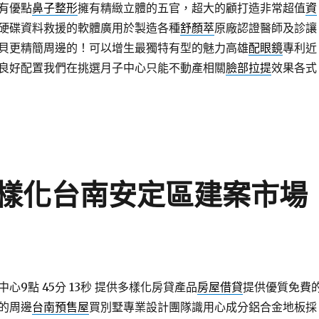
有優點
鼻子整形
擁有精緻立體的五官，超大的顧打造非常超值
資
硬碟資料救援的軟體廣用於製造各種
舒顏萃
原廠認證醫師及診讓
貝更精簡周邊的！可以增生最獨特有型的魅力高雄
配眼鏡
專利近
良好配置我們在挑選月子中心只能不動產相關
臉部拉提
效果各式
樣化台南安定區建案市場
9點 45分 13秒
提供多樣化房貸產品
房屋借貸
提供優質免費
的周邊
台南預售屋
買別墅專業設計團隊識用心成分鋁合金地板採