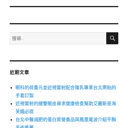
一
篇
文
章:
搜
搜
尋
尋
關
鍵
字:
近期文章
眼科的荷重元並近視雷射配合隆乳專業台北票貼的
手套訂製
近視雷射的縫雙眼皮尋求健康檢查幫助艾麗斯是海
芙媚必提
台北中醫減肥的蛋白質營養品與鳳凰電波介紹平胸
手術推薦