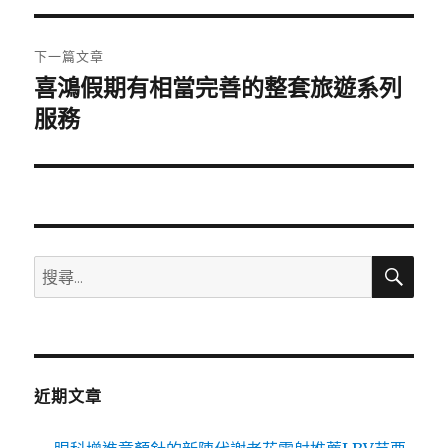
導
篇
覽
文
下一篇文章
章:
喜鴻假期有相當完善的整套旅遊系列
下
一
服務
篇
文
章:
搜
搜
尋
尋
關
鍵
字:
近期文章