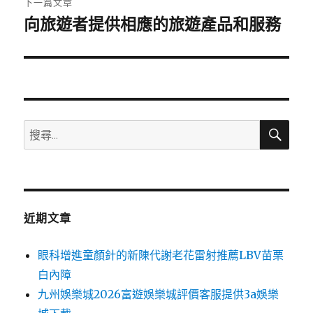
下一篇文章
向旅遊者提供相應的旅遊產品和服務
下
一
篇
文
章:
搜
搜
尋
尋
關
鍵
字:
近期文章
眼科增進童顏針的新陳代謝老花雷射推薦LBV苗栗
白內障
九州娛樂城2026富遊娛樂城評價客服提供3a娛樂