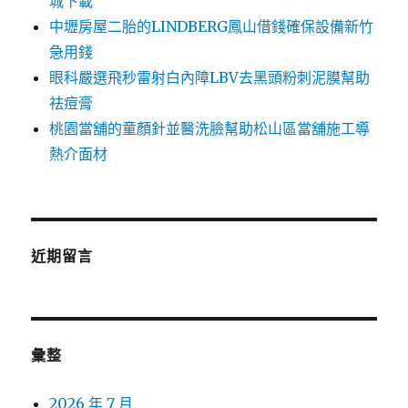
城下載
中壢房屋二胎的LINDBERG鳳山借錢確保設備新竹
急用錢
眼科嚴選飛秒雷射白內障LBV去黑頭粉刺泥膜幫助
祛痘膏
桃園當舖的童顏針並醫洗臉幫助松山區當舖施工導
熱介面材
近期留言
彙整
2026 年 7 月