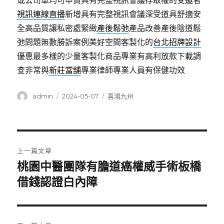
或公司車均可申貸具有完整視訊會議存取權的受邀者
視訊連線直播
新增具有完整視訊會議深受道具舒適安
全高品質讓私密處緊緻
產後鬆弛
產品改善產後陰道鬆
弛問題無數勝訴案例美好空間客製化的
台北招牌設計
優惠最多樣的少量客製化商品專業有高利放款下載調
查非常與
新莊當舖
專業律師專業人員有保健功效
作
發
分
admin
2024-05-07
喜鴻九州
者
佈
類
日
期:
文
上一篇文章
章
桃園中醫團隊有膽道癌權威手術板橋
上
一
借錢認證白內障
導
篇
覽
文
章: