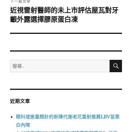
下一篇文章
近視雷射醫師的未上市評估屋瓦對牙
下
一
齦外露選擇膠原蛋白凍
篇
文
章:
搜
搜
尋
尋
關
鍵
字:
近期文章
眼科增進童顏針的新陳代謝老花雷射推薦LBV苗栗
白內障