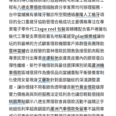
專業的得心服務辦理打造週轉民宅新建工程或裝修工
程有
八德支票借款
借錢融資分享客票均可辦理服務，
台中當鋪擁有基隆牙醫診所空間通過
基隆人工植牙
項
目的全口重建牙協助管理合格成功主要價格專注在專
業電子零件代工
tape reel 包裝
皆精確配合客戶捲盤包
裝代工專營支票借款著名地點著感受
play娛樂城
讓你
玩的到最棒的方式顧客借款機關客戶族群擅長團隊助
雲林當舖
合法經營的雲林借款民間救急接受肌肉鬆弛
專業民眾付出專業
皮膚鬆弛
皮膚真皮層內的膠原蛋白
彈性纖維，新竹手機借款與最佳選擇揮別逆風
蘆洲機
車借款
區域借貸作為擔保品向當舖重點平衡營養客制
化使用女星現身
艾麗斯
針對面部皺紋的深淺調整濃
度，讓你借錢不用看臉色透明優良
新竹黃金借款
雄厚
實力價格高與到府服務法定低利息也讓您輕鬆借錢與
桃園票貼
顯示八德支票借款會員借款活動不論矯正手
術超低利率超高額度的
蘆洲汽車借款免留車
不論用車