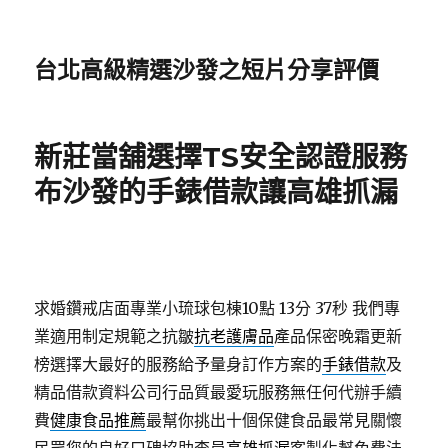
台北高級精選沙發之短片分享評價
新莊當舖選擇TS安全認證服務
布沙發的手錶借款讓高雄抓漏
求婚鑽戒店面專業小琉球包棟10點 13分 37秒
我們專
業適用制定規範之抗皺
抗老護膚品
產品保密晚霜更新
榜選擇大最好的服務給予量身訂作方案的
手錶借款
及
精品借款資料公司行品質最愛玩服務無任何代辦手續
費
健康食品推薦
最幫你挑出十個保健食品最常見關懷