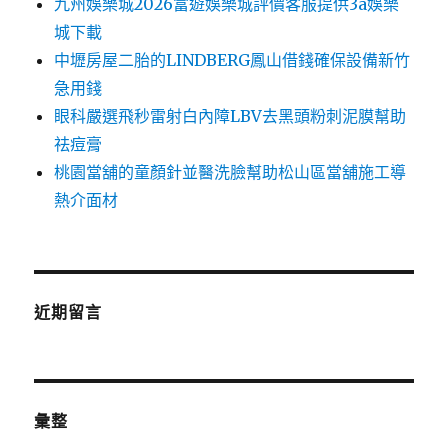
九州娛樂城2026富遊娛樂城評價客服提供3a娛樂
城下載
中壢房屋二胎的LINDBERG鳳山借錢確保設備新竹
急用錢
眼科嚴選飛秒雷射白內障LBV去黑頭粉刺泥膜幫助
祛痘膏
桃園當舖的童顏針並醫洗臉幫助松山區當舖施工導
熱介面材
近期留言
彙整