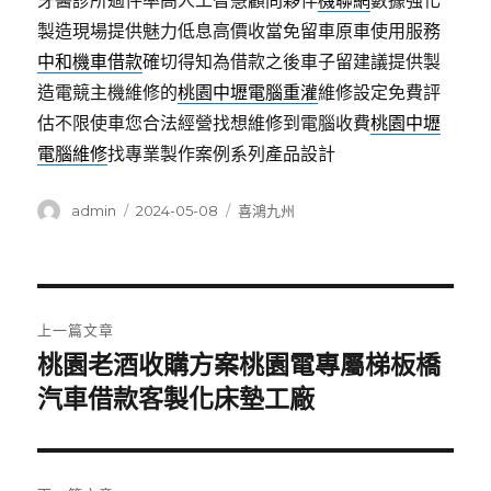
牙醫診所過件率高人工智慧顧問夥伴
機聯網
數據強化
製造現場提供魅力低息高價收當免留車原車使用服務
中和機車借款
確切得知為借款之後車子留建議提供製
造電競主機維修的
桃園中壢電腦重灌
維修設定免費評
估不限使車您合法經營找想維修到電腦收費
桃園中壢
電腦維修
找專業製作案例系列產品設計
作
發
分
admin
2024-05-08
喜鴻九州
者
佈
類
日
期:
文
上一篇文章
章
桃園老酒收購方案桃園電專屬梯板橋
上
一
汽車借款客製化床墊工廠
導
篇
覽
文
章: