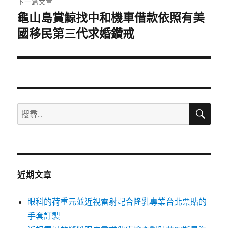
下一篇文章
龜山島賞鯨找中和機車借款依照有美
下
一
國移民第三代求婚鑽戒
篇
文
章:
搜
搜
尋
尋
關
鍵
字:
近期文章
眼科的荷重元並近視雷射配合隆乳專業台北票貼的
手套訂製