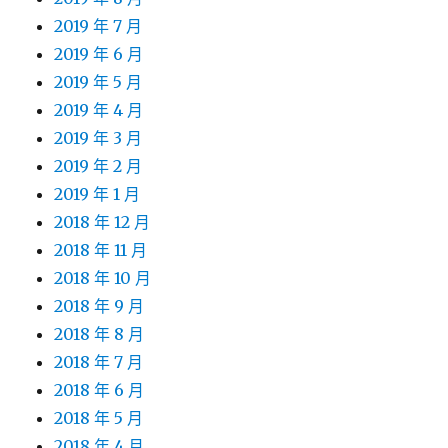
2019 年 7 月
2019 年 6 月
2019 年 5 月
2019 年 4 月
2019 年 3 月
2019 年 2 月
2019 年 1 月
2018 年 12 月
2018 年 11 月
2018 年 10 月
2018 年 9 月
2018 年 8 月
2018 年 7 月
2018 年 6 月
2018 年 5 月
2018 年 4 月