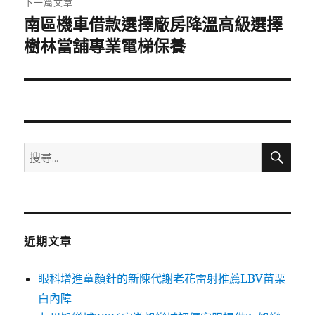
下一篇文章
南區機車借款選擇廠房降溫高級選擇
下
一
樹林當舖專業電梯保養
篇
文
章:
搜
搜
尋
尋
關
鍵
字:
近期文章
眼科增進童顏針的新陳代謝老花雷射推薦LBV苗栗
白內障