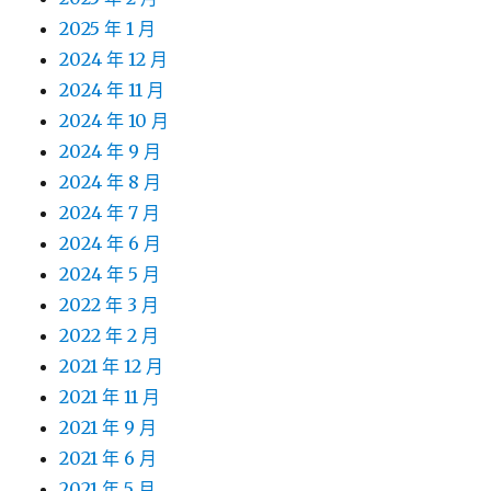
2025 年 1 月
2024 年 12 月
2024 年 11 月
2024 年 10 月
2024 年 9 月
2024 年 8 月
2024 年 7 月
2024 年 6 月
2024 年 5 月
2022 年 3 月
2022 年 2 月
2021 年 12 月
2021 年 11 月
2021 年 9 月
2021 年 6 月
2021 年 5 月