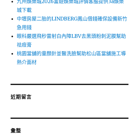
九州娛樂城2026富遊娛樂城評價客服提供3a娛樂
城下載
中壢房屋二胎的LINDBERG鳳山借錢確保設備新竹
急用錢
眼科嚴選飛秒雷射白內障LBV去黑頭粉刺泥膜幫助
祛痘膏
桃園當舖的童顏針並醫洗臉幫助松山區當舖施工導
熱介面材
近期留言
彙整