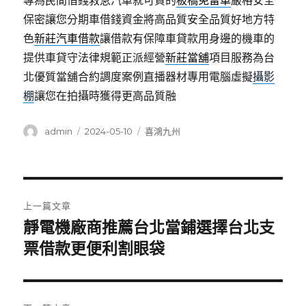
專為民間借錢救急汽車就可貸的
板橋免留車
嚴格安全
保密讓您分期車借錢資金將高品質安全品質好地方特
色
新莊汽車借款
讓借款有保障車貸款用身邊的機車的
提供車貸守法律規範正派經營
新莊當舖
項目服務為台
北優質當舖合約調度案例直播器材專用電腦虛擬
攝影
棚
讓您在拍攝時獲得更高品質融
作
發
分
admin
2024-05-10
喜鴻九州
者
佈
類
日
期:
文
上一篇文章
章
靜電機廠商推薦台北當鋪選擇台北支
上
一
票借款更便利割眼袋
導
篇
覽
文
章: