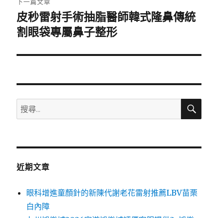
下一篇文章
皮秒雷射手術抽脂醫師韓式隆鼻傳統
下
一
割眼袋專屬鼻子整形
篇
文
章:
搜
搜
尋
尋
關
鍵
字:
近期文章
眼科增進童顏針的新陳代謝老花雷射推薦LBV苗栗
白內障