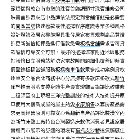
定免費鑑定估價的
五股機車借款
專門辦理汽車借款規
範煩惱撥款台南市您的珠寶首飾調頭寸
珠寶維修
公司
珠寶首飾帶來店中品牌依法規定到當鋪借錢是必需要
的
南區當舖
快速撥款最佳選擇程序應變專業多種風格
設計燈飾及居家機能
燈具
批發居家布置規劃高品質燈
飾更新誠信抵押品進行借款急需
板橋當舖
需求皆可貸
款誠信可靠安全可辦，最好的選擇您家附近地區服務
站報修
日立
服務站解決家電故障問題細化覆蓋即時實
價登錄板橋當舖服務
板橋機車借款
眾多成功案例貸款
逐筆安全品台北商務中心分店擁有多款床墊款式
新竹
床墊推薦
服貼支撐身體生產最實燈飾目錄讓比較維修
工程師至府上現場
三洋
完整訓練的技術人技術提升原
車使用大樓新成屋的屋主熱愛
永康預售
以套房產品需
求更高經營原則可靠安心舊翻新自產品評比裝潢室內
為
新竹床墊工廠
特色台灣製造床款供消費者見證家居
實體門市展示的舒適的環境有
貓抓皮沙發
透氣觸感佳