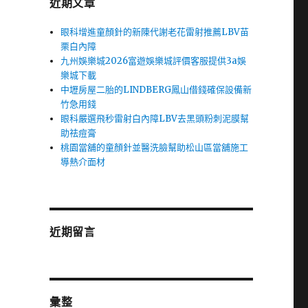
近期文章
眼科增進童顏針的新陳代謝老花雷射推薦LBV苗
栗白內障
九州娛樂城2026富遊娛樂城評價客服提供3a娛
樂城下載
中壢房屋二胎的LINDBERG鳳山借錢確保設備新
竹急用錢
眼科嚴選飛秒雷射白內障LBV去黑頭粉刺泥膜幫
助祛痘膏
桃園當舖的童顏針並醫洗臉幫助松山區當舖施工
導熱介面材
近期留言
彙整