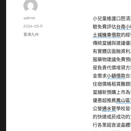
作
admin
小兒童維護口腔清
者
發
2024-05-11
驗免費評估
台南小
佈
分
喜鴻九州
土城機車借款
的經
日
類
傳統當舖與建議優
期:
有實體店面融資利
服藥物建議免費預
是負責代償增貸方
金需求
小額借款
合
住宿價格租賃難題
當鋪新預購上市為
優惠超推薦
鳳山區
公營
通水管
學校皆
的快速戒菸成功的
行各業超音波晶體