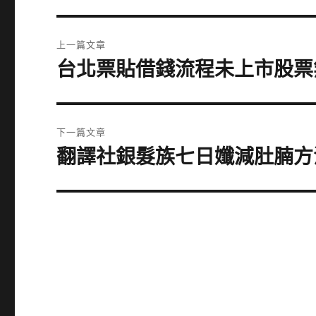
文
上一篇文章
章
台北票貼借錢流程未上市股票
上
一
導
篇
覽
文
下一篇文章
章:
翻譯社銀髮族七日孅減肚腩方
下
一
篇
文
章: