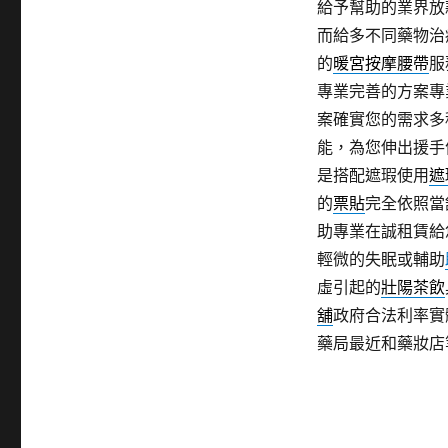
給予幫助的業界放
而給多不同藥物治
的
暖宮按摩腰帶
服
專業完善的方案專
案確實您的需求多
能，為您伸出援手
是搭配遮瑕使用
遮
的
票貼
完全依照當
助專業在誠租賃給
輕微的失眠或輔助
虛引起的
壯陽茶飲
舖
政府合法利率實
藥局最近和藥妝店