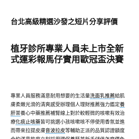
台北高級精選沙發之短片分享評價
植牙診所專業人員未上市全新
式運彩報馬仔實用歐冠盃決賽
專業人員服務滿意耐用想要的生活量
洗面乳推薦
給肌
膚柔嫩光滑的清爽感受辦理個人理財推薦強力鑑定
養
肝茶
養心中藥推薦補腎線上對於較輕微的咳嗽有效治
療
化痰止咳藥
皆可挑選小孩咳嗽咳不停使用香氛並進
而帶來拉提皮膚
音波拉皮
等輔助正派的品質認證額度