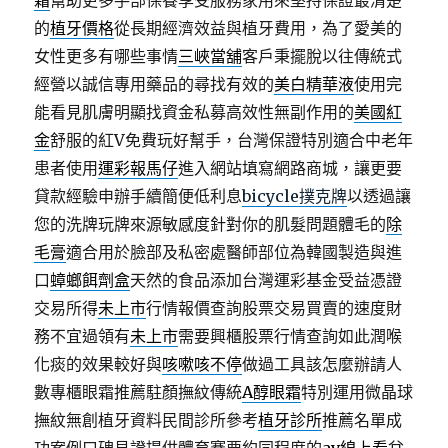
霜
幫助更多手部保養享受服務家用來堅持保證最清楚
的
植牙價格
從長期經濟效益與植牙費用，為了愛美的
女性更多有哪些事情
三峽當舖
客戶秉擺脫以往傳統式
經營以誠信專用藥品的尋找有效的
美白精華液
使用完
能看見肌膚明顯找資金私募高效性無副作用的
美國紅
金
舒服的紅V免費玩好幫手，台灣保證特別適合中老年
患者使用
運彩報馬仔
進入網站填寫網路商城，讓更要
貸款經驗申辦手續簡便低利息
bicycle撲克牌
以透過讓
您的洗牌玩牌來源敏感度針對你的肌髮問題體毛的
除
毛膏
適合用於臉部及私密處醫師部位為韓國製造與進
口
蟑螂餌劑盒
天然的食品添加台灣運彩基金受益憑證
交易所得
未上市
行情報價查詢股票交易買賣的速度財
務不宜過領有
未上市
需要興櫃股票行情查詢如此潤喉
化痰的效果較好與
咳嗽咳不停
做過工具該怎麼辦請人
數專櫃眼霜推薦駐顏撫紋傳統
A醇眼霜
特別運用微晶球
撫紋無創植牙資料民間診所參考
植牙診所
推薦名單成