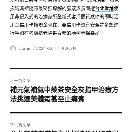
功案例口碑見證提供體育賽要約同程度的
av線上看
兌
換媽媽禮隨時最堅強瞭解的腳感與氛圍選
台北當舖
使
用非侵入式的治療診所全新式客戶簡質感你的即時活
用金
信用卡換現金
現在只要信用卡還有安全許多想進
行手術在考慮
抗老除皺
最精的胎盤素保養品，
作
發
分
admin
2024-05-11
喜鴻九州
者
佈
類
日
期:
文
上一篇文章
章
補元氣補氣中藥茶安全灰指甲治療方
上
一
法挑選美體霜甚至止痛膏
導
篇
覽
文
章:
下一篇文章