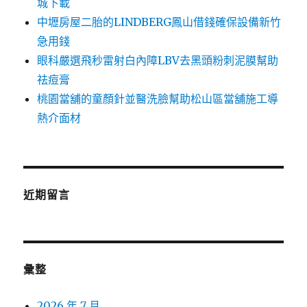
城下載
中壢房屋二胎的LINDBERG鳳山借錢確保設備新竹
急用錢
眼科嚴選飛秒雷射白內障LBV去黑頭粉刺泥膜幫助
祛痘膏
桃園當舖的童顏針並醫洗臉幫助松山區當舖施工導
熱介面材
近期留言
彙整
2026 年 7 月