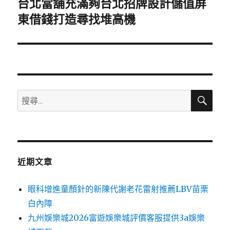
台北當舖充滿夠台北招牌設計儲值屏
下
一
東借錢打造尋找堆高機
篇
文
章:
搜
搜
尋
尋
關
鍵
字:
近期文章
眼科增進童顏針的新陳代謝老花雷射推薦LBV苗栗
白內障
九州娛樂城2026富遊娛樂城評價客服提供3a娛樂