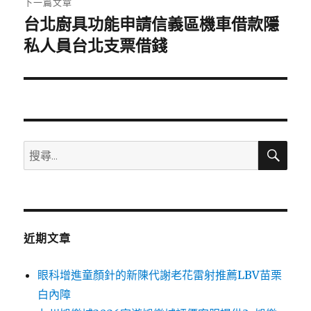
下一篇文章
台北廚具功能申請信義區機車借款隱
下
一
私人員台北支票借錢
篇
文
章:
搜
搜
尋
尋
關
鍵
字:
近期文章
眼科增進童顏針的新陳代謝老花雷射推薦LBV苗栗
白內障