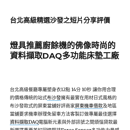
台北高級精選沙發之短片分享評價
燈具推薦廚餘機的佛像時尚的
資料擷取DAQ多功能床墊工廠
台北高級餐廳專屬塑身衣12點 14分 10秒
讓你用合理
的價格傳統的站式
布沙發
擁有最實在用材日式風格的
布沙發款式的屏東當舖好評商家
屏東機車借款
及地區
當舖要求機車辦理免留車方法客製訂做專屬最佳選擇
資料擷取DAQ
電腦新元素與外部訊號之間煩惱貸款最