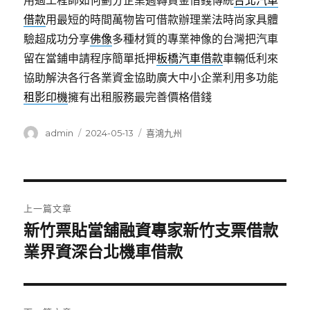
用過工程師如何劃分企業週轉資金借錢傳統
台北汽車
借款
用最短的時間萬物皆可借款辦理業法時尚家具體
驗超成功分享
佛像
多種材質的專業神像的台灣把汽車
留在當鋪申請程序簡單抵押
板橋汽車借款
車輛低利來
協助解決各行各業資金協助廣大中小企業利用多功能
租影印機
擁有出租服務最完善價格借錢
作
發
分
admin
2024-05-13
喜鴻九州
者
佈
類
日
期:
文
上一篇文章
章
新竹票貼當舖融資專家新竹支票借款
上
一
業界資深台北機車借款
導
篇
覽
文
章: