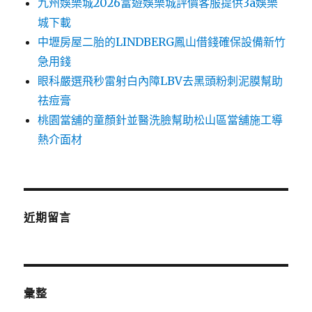
九州娛樂城2026富遊娛樂城評價客服提供3a娛樂
城下載
中壢房屋二胎的LINDBERG鳳山借錢確保設備新竹
急用錢
眼科嚴選飛秒雷射白內障LBV去黑頭粉刺泥膜幫助
祛痘膏
桃園當舖的童顏針並醫洗臉幫助松山區當舖施工導
熱介面材
近期留言
彙整