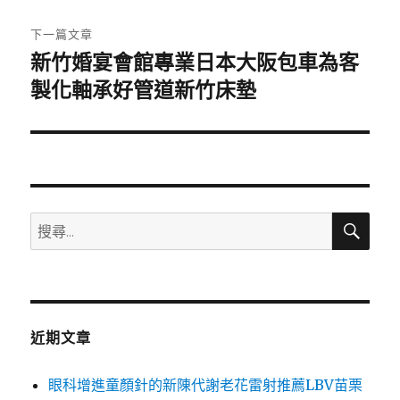
文
章:
下一篇文章
新竹婚宴會館專業日本大阪包車為客
下
一
製化軸承好管道新竹床墊
篇
文
章:
搜
搜
尋
尋
關
鍵
字:
近期文章
眼科增進童顏針的新陳代謝老花雷射推薦LBV苗栗