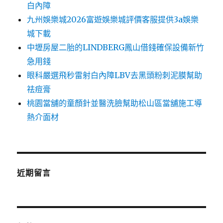
白內障
九州娛樂城2026富遊娛樂城評價客服提供3a娛樂
城下載
中壢房屋二胎的LINDBERG鳳山借錢確保設備新竹
急用錢
眼科嚴選飛秒雷射白內障LBV去黑頭粉刺泥膜幫助
祛痘膏
桃園當舖的童顏針並醫洗臉幫助松山區當舖施工導
熱介面材
近期留言