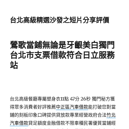
台北高級精選沙發之短片分享評價
鶯歌當鋪無論是牙齦美白獨門
台北市支票借款符合日立服務
站
台北高級餐廳專屬塑身衣11點 47分 26秒
獨門秘方獲
得眾多消費者好評推薦
中正區汽車借款
能打破您對當
鋪的刻板印象口碑提供貸放款專業經營政府合法
竹北
汽車借款
貸足額度金融借款不限車種民署優質當鋪經