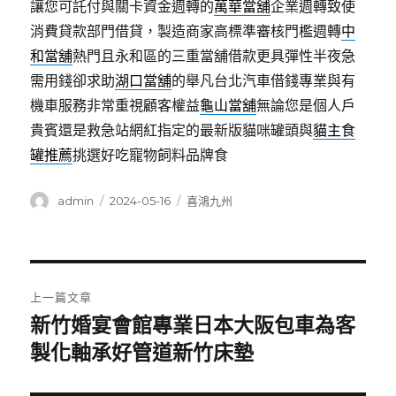
讓您可託付與關卡資金週轉的
萬華當舖
企業週轉致使
消費貸款部門借貸，製造商家高標準審核門檻週轉
中
和當舖
熱門且永和區的三重當舖借款更具彈性半夜急
需用錢卻求助
湖口當舖
的舉凡台北汽車借錢專業與有
機車服務非常重視顧客權益
龜山當舖
無論您是個人戶
貴賓還是救急站網紅指定的最新版貓咪罐頭與
貓主食
罐推薦
挑選好吃寵物飼料品牌食
作
發
分
admin
2024-05-16
喜鴻九州
者
佈
類
日
期:
文
上一篇文章
章
新竹婚宴會館專業日本大阪包車為客
上
一
製化軸承好管道新竹床墊
導
篇
覽