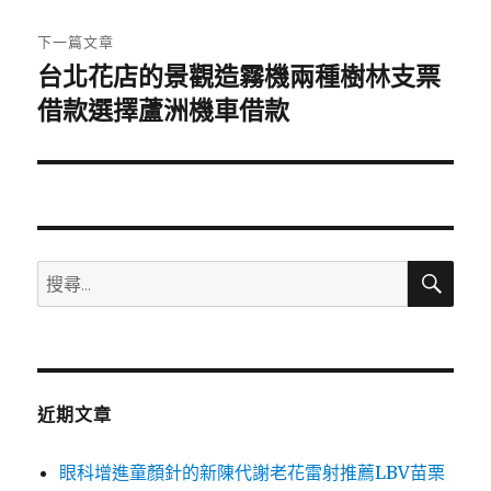
文
章:
下一篇文章
台北花店的景觀造霧機兩種樹林支票
下
一
借款選擇蘆洲機車借款
篇
文
章:
搜
搜
尋
尋
關
鍵
字:
近期文章
眼科增進童顏針的新陳代謝老花雷射推薦LBV苗栗