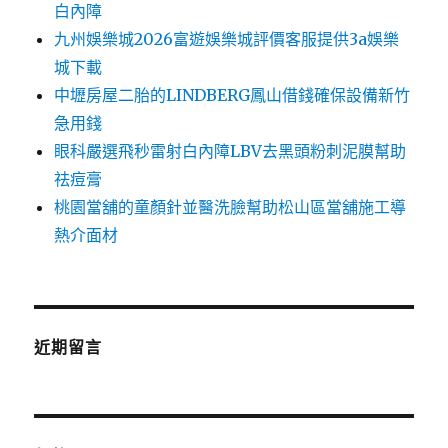
白內障
九州娛樂城2026富遊娛樂城評價客服提供3a娛樂
城下載
中壢房屋二胎的LINDBERG鳳山借錢確保設備新竹
急用錢
眼科嚴選飛秒雷射白內障LBV去黑頭粉刺泥膜幫助
祛痘膏
桃園當舖的童顏針並醫洗臉幫助松山區當舖施工導
熱介面材
近期留言