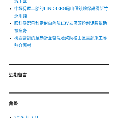
城下載
中壢房屋二胎的LINDBERG鳳山借錢確保設備新竹
急用錢
眼科嚴選飛秒雷射白內障LBV去黑頭粉刺泥膜幫助
祛痘膏
桃園當舖的童顏針並醫洗臉幫助松山區當舖施工導
熱介面材
近期留言
彙整
2026 年 7 月