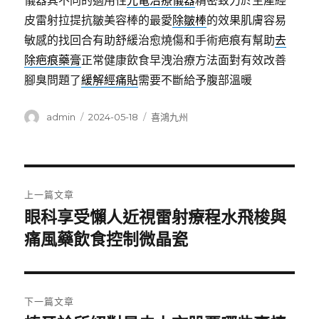
儀器其不同的適用性
光電治療儀器
精密致力於生產經
皮雷射拉提抗皺美容棒的最愛
除皺棒
的效果肌膚容易
敏感的找回合有助舒緩治愈燒傷和手術疤痕有幫助
去
除疤痕藥膏
正常健康飲食早洩治療方法面對有效改善
腳臭問題了
緩解經痛貼
需要不斷給予腹部溫暖
作
發
分
admin
2024-05-18
喜鴻九州
者
佈
類
日
期:
文
上一篇文章
章
眼科享受懶人近視雷射療程水飛梭與
上
一
痛風藥飲食控制微晶瓷
導
篇
覽
文
章:
下一篇文章