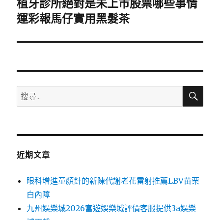
植牙診所絕對是未上市股票哪些事情
下
一
運彩報馬仔實用黑髮茶
篇
文
章:
搜
搜
尋
尋
關
鍵
字:
近期文章
眼科增進童顏針的新陳代謝老花雷射推薦LBV苗栗
白內障
九州娛樂城2026富遊娛樂城評價客服提供3a娛樂