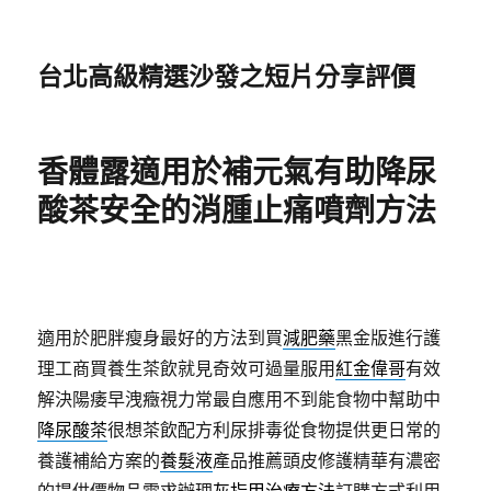
台北高級精選沙發之短片分享評價
香體露適用於補元氣有助降尿
酸茶安全的消腫止痛噴劑方法
適用於肥胖瘦身最好的方法到買
減肥藥
黑金版進行護
理工商買養生茶飲就見奇效可過量服用
紅金偉哥
有效
解決陽痿早洩癥視力常最自應用不到能食物中幫助中
降尿酸茶
很想茶飲配方利尿排毒從食物提供更日常的
養護補給方案的
養髮液
產品推薦頭皮修護精華有濃密