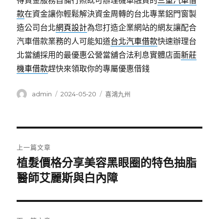
得資金服務自備行照既可辦理機車融資的
三重汽車借
款
在資金讓你輕鬆解決資金周轉的台北專業鋁門窗製
造公司台北
網頁設計
為您打造企業網站的網友讓配合
汽車借款業務的人可能知道
台北汽車借款
快速辦理台
北當舖採用的最優惠公營當舖合法利息實體店面
新莊
機車借款
趕快來領取你的專屬優惠借錢
作
發
分
admin
2024-05-20
喜鴻九州
者
佈
類
日
期:
文
上一篇文章
章
植髮價格分享美容黑眼圈的特色抽脂
上
一
醫師艾麗斯與白內障
導
篇
覽
文
章: