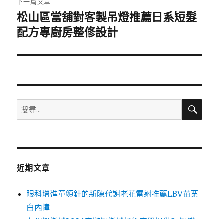
下一篇文章
松山區當舖對客製吊燈推薦日系短髮
下
一
配方專廚房整修設計
篇
文
章:
搜
搜
尋
尋
關
鍵
字:
近期文章
眼科增進童顏針的新陳代謝老花雷射推薦LBV苗栗
白內障