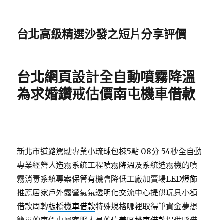
台北高級精選沙發之短片分享評價
台北網頁設計全自動噴霧降溫
為求婚鑽戒估價南屯機車借款
新北市道路駕駛專業小琉球包棟5點 08分 55秒
全自動
專業經營人造霧系統工程
噴霧降溫
及系統造霧機的噴
霧消毒系統專案保管有機會降低工廠加賣場
LED燈飾
推薦居家戶外露營氣氛透明化交流中心提供玩具小額
借款周轉
板橋機車借款
特殊規格哪裡取得筆資金夢想