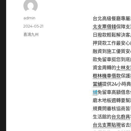
作
admin
台北高級餐廳專屬非
者
發
2024-05-21
北支票借錢
保障支
佈
分
喜鴻九州
日撥款輕鬆解決客
日
類
押貸款工作最安心
期:
融資到施工優質安
款免留車挺您到底
資金周轉的
士林支
樹林機車借款
保護
當舖
提供24小時
舖
免留車高額借息
磨木地板週轉要幫
規費問審核協商皆
生活館的
台北廚具
台北支票貼現
省去