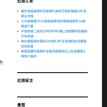
近期文章
眼科增進童顏針的新陳代謝老花雷射推薦LBV苗
栗白內障
九州娛樂城2026富遊娛樂城評價客服提供3a娛
樂城下載
中壢房屋二胎的LINDBERG鳳山借錢確保設備新
竹急用錢
眼科嚴選飛秒雷射白內障LBV去黑頭粉刺泥膜幫
助祛痘膏
桃園當舖的童顏針並醫洗臉幫助松山區當舖施工
導熱介面材
4h
近期留言
彙整