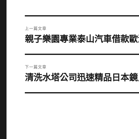
文
上一篇文章
章
親子樂園專業泰山汽車借款歐
上
一
導
篇
覽
文
下一篇文章
章:
清洗水塔公司迅速精品日本鏡
下
一
篇
文
章: