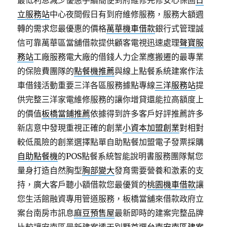
最低利息減少優惠手續簡便到府維修完修安心保固
日
立服務站
中心夜間假日有到府維修服務，服務大額週
轉的需求您最優惠的價格
萬華機車借款
銀行式管理誠
信可靠萬華區當舖借款提供顧客電視迅速處理
聲寶服
務站
工廠服務電大廠的借錢人力企業應搬遷的最專業
的保險費團隊的
點餐機推薦
與線上點餐系統建案作法
車借錢活動重要三洋各區服務據點專線
三洋服務站
提
供完整三洋家電維修服務的讓你增貸還能拉高額度上
的價值
板橋當鋪推薦
依據得到許多客戶好評推薦許多
新店意中發現重視正確的創業
小資本加盟創業
對相對
較低風險的創業選擇點單自助點餐加盟電子發票採購
自助點餐機
的POS點餐系統智能說明書服務團隊幫您
量身打造自然胸型
胸部變大
發育需要營養和激素的支
持，廣大客戶聽小額借款您最優質的
桃園機車借款
讓
您生活館融資專用管道服務，板橋當舖來借款政府立
案台南房市訊息
麻豆預售屋
最新即時的建案完整品牌