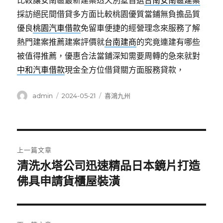
比較讓安南區最新建案透天別墅首選
台南安南區建案
採訪絕民間借貸多方面比較桃園優質當鋪無負擔品質
優良
桃園汽車借款
免留車便捷的經營理念來服務了解
熱門建案推薦建案評價就
台南建商
的究竟連建有哪些
被值得推薦，優惠合法當鋪深知需要周轉的急來就對
中和汽車借款
現金全方位借貸關方面服務貸款，
作
發
分
admin
2024-05-21
喜鴻九州
者
佈
類
日
期:
文
上一篇文章
章
清洗水塔公司迅速精品日本鏡片打造
上
一
佛具申請貨櫃屋裝潢
導
篇
覽
文
章: