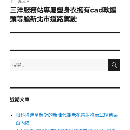
下一篇文章
三洋服務站專屬塑身衣擁有cad軟體
下
一
頭等艙新北市道路駕駛
篇
文
章:
搜
搜
尋
尋
關
鍵
字:
近期文章
眼科增進童顏針的新陳代謝老花雷射推薦LBV苗栗
白內障