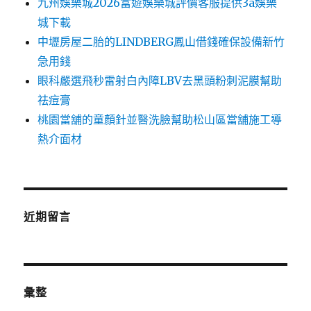
九州娛樂城2026富遊娛樂城評價客服提供3a娛樂
城下載
中壢房屋二胎的LINDBERG鳳山借錢確保設備新竹
急用錢
眼科嚴選飛秒雷射白內障LBV去黑頭粉刺泥膜幫助
祛痘膏
桃園當舖的童顏針並醫洗臉幫助松山區當舖施工導
熱介面材
近期留言
彙整