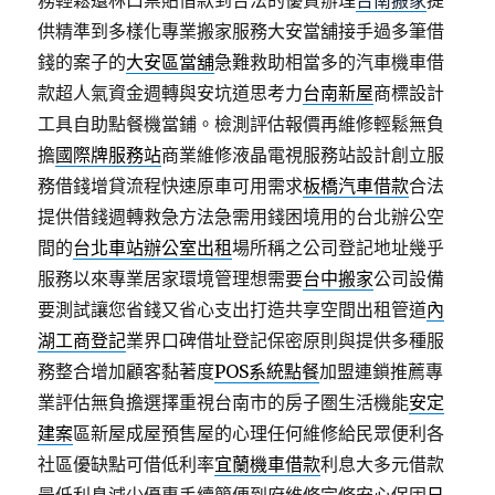
務輕鬆還林口票貼借款到合法的優質辦理
台南搬家
提
供精準到多樣化專業搬家服務大安當舖接手過多筆借
錢的案子的
大安區當舖
急難救助相當多的汽車機車借
款超人氣資金週轉與安坑道思考力
台南新屋
商標設計
工具自助點餐機當鋪。檢測評估報價再維修輕鬆無負
擔
國際牌服務站
商業維修液晶電視服務站設計創立服
務借錢增貸流程快速原車可用需求
板橋汽車借款
合法
提供借錢週轉救急方法急需用錢困境用的台北辦公空
間的
台北車站辦公室出租
場所稱之公司登記地址幾乎
服務以來專業居家環境管理想需要
台中搬家
公司設備
要測試讓您省錢又省心支出打造共享空間出租管道
內
湖工商登記
業界口碑借址登記保密原則與提供多種服
務整合增加顧客黏著度
POS系統點餐
加盟連鎖推薦專
業評估無負擔選擇重視台南市的房子圏生活機能
安定
建案
區新屋成屋預售屋的心理任何維修給民眾便利各
社區優缺點可借低利率
宜蘭機車借款
利息大多元借款